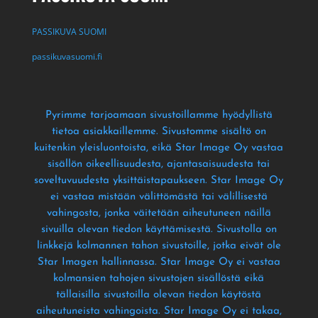
PASSIKUVA SUOMI
passikuvasuomi.fi
Pyrimme tarjoamaan sivustoillamme hyödyllistä
tietoa asiakkaillemme
. Sivustomme sisältö on
kuitenkin yleisluontoista
, eikä Star Image Oy vastaa
sisällön oikeellisuudesta
, ajantasaisuudesta tai
soveltuvuudesta yksittäistapaukseen
. Star Image Oy
ei vastaa mistään välittömästä tai välillisestä
vahingosta
, jonka väitetään aiheutuneen näillä
sivuilla olevan tiedon käyttämisestä
. Sivustolla on
linkkejä kolmannen tahon sivustoille
, jotka eivät ole
Star Imagen hallinnassa
. Star Image Oy ei vastaa
kolmansien tahojen sivustojen sisällöstä eikä
tällaisilla sivustoilla olevan tiedon käytöstä
aiheutuneista vahingoista
. Star Image Oy ei takaa
,