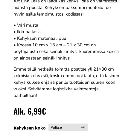
Art Link Leila on laadukas kehys, joka on valmistettu
aidosta puusta. Kehyksen paksumpi muotoilu tuo
hyvin esille lempimuistosi kodissasi.
• Väri musta
• Ikkuna lasia
• Kehyksen materiaali puu
• Koossa 10 cm x 15 cm – 21 x 30 cm on
pöytäjalusta sekä seinäkiinnitys. Suuremmissa koissa
on ainoastaan seinäkiinnitys
Emme tällä hetkellä toimitta postitse yli 21×30 cm
kokoisia kehyksiä, koska emme voi taata, että lasinen
kehys kulkee ehjänä perille tuotteiden suuren koon
vuoksi. Selvitämme logistiikka vaihtoehtoja
parhaillaan!
Alk.
6,99
€
Kehyksen koko