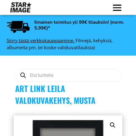
Ilmainen toimitus yli 99€ tilauksiin! (norm.
5,99€)*
Siirry tästä verkkokauppaamme.
Filmejä, kehyksiä,
albumeita ym. (ei koske valokuvatilauksia)
Products
search
ART LINK LEILA
VALOKUVAKEHYS, MUSTA
Nedis HDMI-kaapeli High