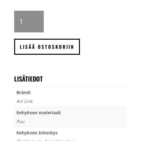
Art
Link
Leila
valokuvakehys,
musta
LISÄÄ OSTOSKORIIN
määrä
LISÄTIEDOT
Brändi
Art Link
Kehyksen materiaali
Puu
Kehyksen kiinnitys