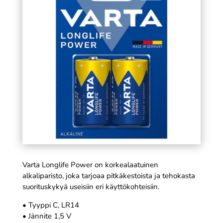
musta
SÄÄ
4,49
€
+
LISÄÄ
Varta Longlife Power on korkealaatuinen
alkaliparisto, joka tarjoaa pitkäkestoista ja tehokasta
suorituskykyä useisiin eri käyttökohteisiin.
• Tyyppi C, LR14
• Jännite 1,5 V