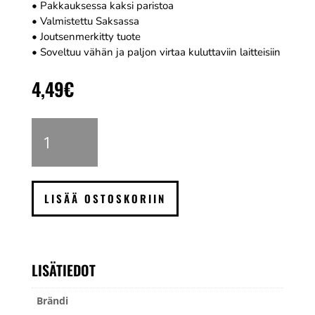
• Pakkauksessa kaksi paristoa
• Valmistettu Saksassa
• Joutsenmerkitty tuote
• Soveltuu vähän ja paljon virtaa kuluttaviin laitteisiin
4,49
€
Varta
Longlife
Power
paristo
C,
LISÄÄ OSTOSKORIIN
2
kpl
määrä
LISÄTIEDOT
Brändi