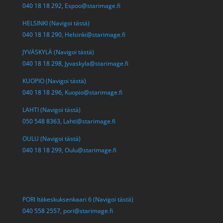
040 18 18 292,
Espoo@starimage.fi
HELSINKI (Navigoi tästä)
040 18 18 290,
Helsinki@starimage.fi
JYVÄSKYLÄ (Navigoi tästä)
040 18 18 298,
Jyvaskyla@starimage.fi
KUOPIO (Navigoi tästä)
040 18 18 296,
Kuopio@starimage.fi
LAHTI (Navigoi tästä)
050 548 8363,
Lahti@starimage.fi
OULU (Navigoi tästä)
040 18 18 299,
Oulu@starimage.fi
PORI Itäkeskuksenkaari 6 (Navigoi tästä)
040 558 2557,
pori@starimage.fi