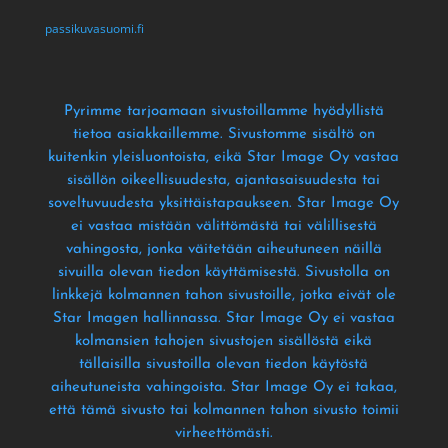
passikuvasuomi.fi
Pyrimme tarjoamaan sivustoillamme hyödyllistä
tietoa asiakkaillemme
. Sivustomme sisältö on
kuitenkin yleisluontoista
, eikä Star Image Oy vastaa
sisällön oikeellisuudesta
, ajantasaisuudesta tai
soveltuvuudesta yksittäistapaukseen
. Star Image Oy
ei vastaa mistään välittömästä tai välillisestä
vahingosta
, jonka väitetään aiheutuneen näillä
sivuilla olevan tiedon käyttämisestä
. Sivustolla on
linkkejä kolmannen tahon sivustoille
, jotka eivät ole
Star Imagen hallinnassa
. Star Image Oy ei vastaa
kolmansien tahojen sivustojen sisällöstä eikä
tällaisilla sivustoilla olevan tiedon käytöstä
aiheutuneista vahingoista
. Star Image Oy ei takaa
,
että tämä sivusto tai kolmannen tahon sivusto toimii
virheettömästi
.