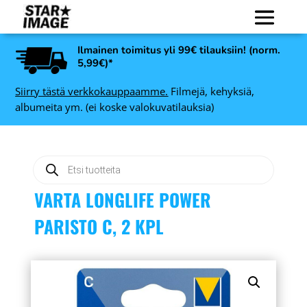
Ilmainen toimitus yli 99€ tilauksiin! (norm.
5,99€)*
Siirry tästä verkkokauppaamme.
Filmejä, kehyksiä,
albumeita ym. (ei koske valokuvatilauksia)
Products
search
VARTA LONGLIFE POWER
PARISTO C, 2 KPL
Nedis HDMI - DVI sovitin,
0 ml