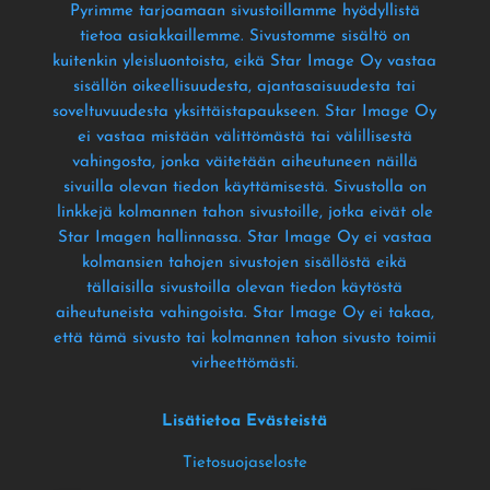
Pyrimme tarjoamaan sivustoillamme hyödyllistä
tietoa asiakkaillemme
. Sivustomme sisältö on
kuitenkin yleisluontoista
, eikä Star Image Oy vastaa
sisällön oikeellisuudesta
, ajantasaisuudesta tai
soveltuvuudesta yksittäistapaukseen
. Star Image Oy
ei vastaa mistään välittömästä tai välillisestä
vahingosta
, jonka väitetään aiheutuneen näillä
sivuilla olevan tiedon käyttämisestä
. Sivustolla on
linkkejä kolmannen tahon sivustoille
, jotka eivät ole
Star Imagen hallinnassa
. Star Image Oy ei vastaa
kolmansien tahojen sivustojen sisällöstä eikä
tällaisilla sivustoilla olevan tiedon käytöstä
aiheutuneista vahingoista
. Star Image Oy ei takaa
,
että tämä sivusto tai kolmannen tahon sivusto toimii
virheettömästi
.
Lisätietoa Evästeistä
Tietosuojaseloste