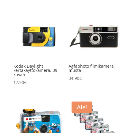
hinta
hinta
oli:
on:
56,70€.
54,90€.
Kodak Daylight
Agfaphoto filmikamera,
kertakäyttökamera, 39
musta
kuvaa
34,90
€
17,90
€
Ale!