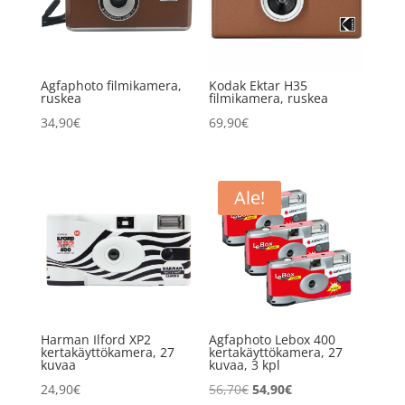
Agfaphoto filmikamera,
Kodak Ektar H35
ruskea
filmikamera, ruskea
34,90
€
69,90
€
Ale!
Harman Ilford XP2
Agfaphoto Lebox 400
kertakäyttökamera, 27
kertakäyttökamera, 27
kuvaa
kuvaa, 3 kpl
Alkuperäinen
Nykyinen
24,90
€
56,70
€
54,90
€