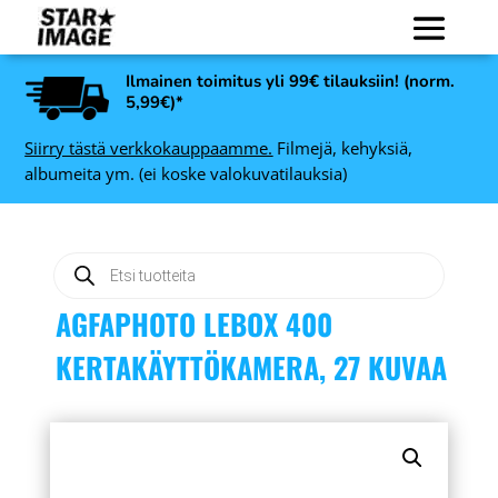
Ilmainen toimitus yli 99€ tilauksiin! (norm.
5,99€)*
Siirry tästä verkkokauppaamme.
Filmejä, kehyksiä,
albumeita ym. (ei koske valokuvatilauksia)
Products
search
AGFAPHOTO LEBOX 400
KERTAKÄYTTÖKAMERA, 27 KUVAA
Art Link Kaspar
-
valokuvakehys, hopea -