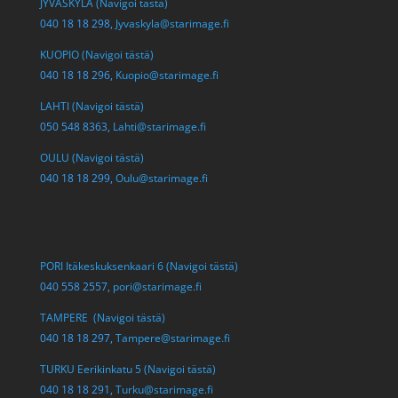
JYVÄSKYLÄ (Navigoi tästä)
040 18 18 298,
Jyvaskyla@starimage.fi
KUOPIO (Navigoi tästä)
040 18 18 296,
Kuopio@starimage.fi
LAHTI (Navigoi tästä)
050 548 8363,
Lahti@starimage.fi
OULU (Navigoi tästä)
040 18 18 299,
Oulu@starimage.fi
PORI Itäkeskuksenkaari 6 (Navigoi tästä)
040 558 2557,
pori@starimage.fi
TAMPERE (Navigoi tästä)
040 18 18 297,
Tampere@starimage.fi
TURKU Eerikinkatu 5 (Navigoi tästä)
040 18 18 291,
Turku@starimage.fi