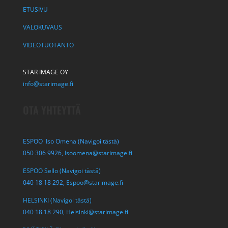
ETUSIVU
VALOKUVAUS
VIDEOTUOTANTO
STAR IMAGE OY
info@starimage.fi
OTA YHTEYTTÄ
ESPOO Iso Omena (Navigoi tästä)
050 306 9926,
Isoomena@starimage.fi
ESPOO Sello (Navigoi tästä)
040 18 18 292,
Espoo@starimage.fi
HELSINKI (Navigoi tästä)
040 18 18 290,
Helsinki@starimage.fi