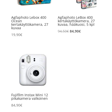
Agfaphoto Lebox 400
Agfaphoto LeBox 400
Ocean
kertakäyttökamera, 27
kertakäyttökamera, 27
kuvaa, hääkuosi, 5 kpl
kuvaa
Alkuperäinen
Nykyinen
94,50
€
84,90
€
19,90
€
hinta
hinta
oli:
on:
94,50€.
84,90€.
Fujifilm Instax Mini 12
pikakamera valkoinen
84,90
€