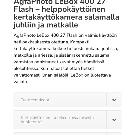
AgfaPhoto LeBox 400 27
Flash – helppokäyttöinen
kertakäyttökamera salamalla
juhliin ja matkalle
AgfaPhoto LeBox 400 27 Flash on valmis käyttöön
heti pakkauksesta otettuna. Kompakti
kertakäyttökamera kulkee helposti mukana juhlissa,
matkoilla ja arjessa, ja sisäänrakennettu salama
varmistaa onnistuneet kuvat myös hämärissä
olosuhteissa. Kun haluat tallettaa hetket
vaivattomasti ilman säätöjä, LeBox on luotettava
valinta.
Tuotteen tiedot
Kertakäyttökamera tekee kuvaamisesta
huoletonta!