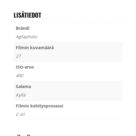
LISÄTIEDOT
Brändi
Agfaphoto
Filmin kuvamäärä
27
ISO-arvo
400
Salama
Kyllä
FIlmin kehitysprosessi
C-41