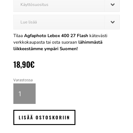
Käyttösuositus
Lue lisää
Tilaa
Agfaphoto Lebox 400 27 Flash
kätevästi
verkkokaupasta tai osta suoraan
lähimmästä
liikkeestämme ympäri Suomen!
18,90
€
Varastossa
Agfaphoto
Lebox
400
kertakäyttökamera,
27
LISÄÄ OSTOSKORIIN
kuvaa
määrä