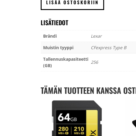
LISÄÄ OSTOSKORIIN
B
R1750/W1500
256GB
LISÄTIEDOT
määrä
Brändi
Lexar
Muistin tyyppi
CFexpress Type B
Tallennuskapasiteetti
256
(GB)
TÄMÄN TUOTTEEN KANSSA OST