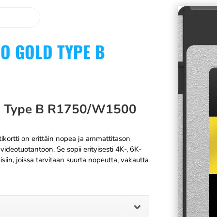
O GOLD TYPE B
ld Type B R1750/W1500
ortti on erittäin nopea ja ammattitason
ideotuotantoon. Se sopii erityisesti 4K-, 6K-
siin, joissa tarvitaan suurta nopeutta, vakautta