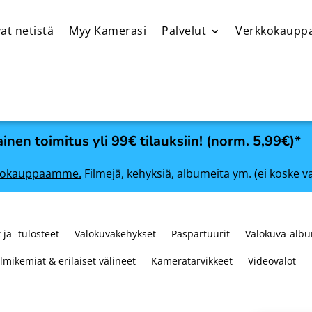
at netistä
Myy Kamerasi
Palvelut
Verkkokaupp
inen toimitus yli 99€ tilauksiin! (norm. 5,99€)*
rkkokauppaamme.
Filmejä, kehyksiä, albumeita ym. (ei koske v
 ja -tulosteet
Valokuvakehykset
Paspartuurit
Valokuva-albu
ilmikemiat & erilaiset välineet
Kameratarvikkeet
Videovalot