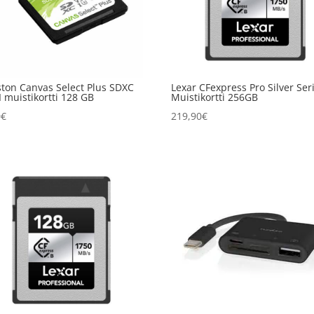
ston Canvas Select Plus SDXC
Lexar CFexpress Pro Silver Ser
 muistikortti 128 GB
Muistikortti 256GB
0
€
219,90
€