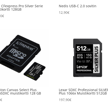
 CFexpress Pro Silver Serie
Nedis USB-C 2.0 sovitin
ikortti 128GB
12,90
€
90
€
ston Canvas Select Plus
Lexar SDXC Professional SILVE
oSDXC muistikortti 128 GB
Plus 1066x Muistikortti 512GB
0
€
197,90
€