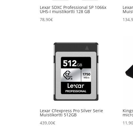
Lexar SDXC Professional SP 1066x
Lexar
UHS-I muistikortti 128 GB
Muist
78,90
€
134,
Lexar CFexpress Pro Silver Serie
King
Muistikortti 512GB
micr
439,00
€
11,9