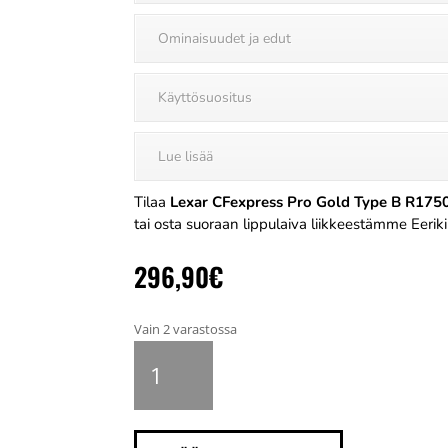
Ominaisuudet ja edut
Käyttösuositus
Lue lisää
Tilaa
Lexar CFexpress Pro Gold Type B R1
tai osta suoraan lippulaiva liikkeestämme Eeriki
296,90
€
Vain 2 varastossa
Lexar
CFexpress
Pro
Gold
Type