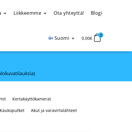
a
Liikkeemme
Ota yhteyttä!
Blogi
0
Suomi
0,00
€
alokuvatilauksia)
mit
Kertakäyttökamerat
Kaukoputket
Akut ja varavirtalähteet