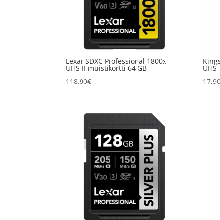
Lexar SDXC Professional 1800x
King
UHS-II muistikortti 64 GB
UHS-I
118,90
€
17,9