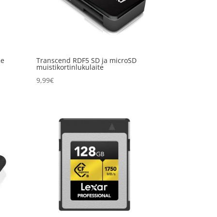
ie
Transcend RDF5 SD ja microSD
muistikortinlukulaite
9,99
€