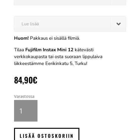
Lue lisää
Huom!
Pakkaus ei sisällä filmiä.
Tilaa
Fujifilm Instax Mini 12
kätevästi
verkkokaupasta tai osta suoraan lippulaiva
liikkeestämme Eerikinkatu 5, Turku!
84,90
€
Varastossa
Fujifilm
Instax
Mini
12
pikakamera
LISÄÄ OSTOSKORIIN
vaaleansininen