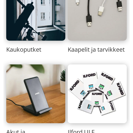
Kaukoputket
Kaapelit ja tarvikkeet
Akut ja
Ilford ULF