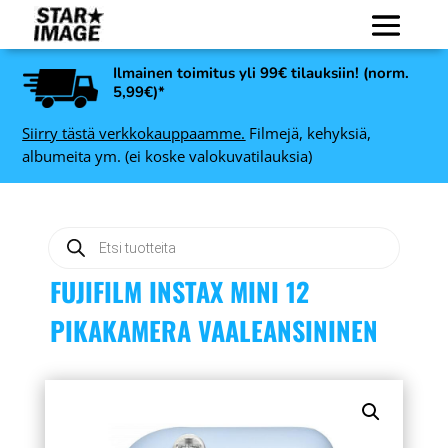
Ilmainen toimitus yli 99€ tilauksiin! (norm.
5,99€)*
Siirry tästä verkkokauppaamme.
Filmejä, kehyksiä,
albumeita ym. (ei koske valokuvatilauksia)
Products
search
FUJIFILM INSTAX MINI 12
PIKAKAMERA VAALEANSININEN
Ilford Photo Pop-up
Darkroom