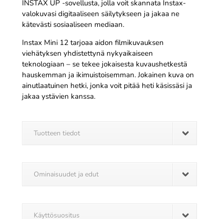
INSTAX UP -sovellusta, jolla voit skannata Instax-
valokuvasi digitaaliseen säilytykseen ja jakaa ne
kätevästi sosiaaliseen mediaan.
Instax Mini 12 tarjoaa aidon filmikuvauksen
viehätyksen yhdistettynä nykyaikaiseen
teknologiaan – se tekee jokaisesta kuvaushetkestä
hauskemman ja ikimuistoisemman. Jokainen kuva on
ainutlaatuinen hetki, jonka voit pitää heti käsissäsi ja
jakaa ystävien kanssa.
Tuotteen tiedot
Ominaisuudet ja edut
Käyttösuositus