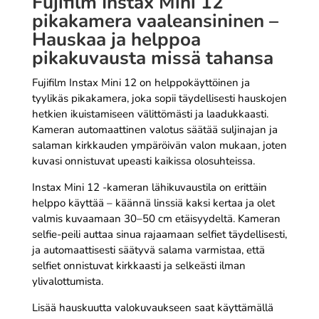
Fujifilm Instax Mini 12
pikakamera vaaleansininen –
Hauskaa ja helppoa
pikakuvausta missä tahansa
Fujifilm Instax Mini 12 on helppokäyttöinen ja
tyylikäs pikakamera, joka sopii täydellisesti hauskojen
hetkien ikuistamiseen välittömästi ja laadukkaasti.
Kameran automaattinen valotus säätää suljinajan ja
salaman kirkkauden ympäröivän valon mukaan, joten
kuvasi onnistuvat upeasti kaikissa olosuhteissa.
Instax Mini 12 -kameran lähikuvaustila on erittäin
helppo käyttää – käännä linssiä kaksi kertaa ja olet
valmis kuvaamaan 30–50 cm etäisyydeltä. Kameran
selfie-peili auttaa sinua rajaamaan selfiet täydellisesti,
ja automaattisesti säätyvä salama varmistaa, että
selfiet onnistuvat kirkkaasti ja selkeästi ilman
ylivalottumista.
Lisää hauskuutta valokuvaukseen saat käyttämällä