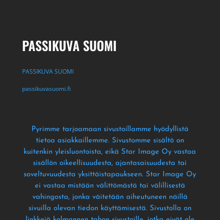
PASSIKUVA SUOMI
PASSIKUVA SUOMI
passikuvasuomi.fi
Pyrimme tarjoamaan sivustoillamme hyödyllistä
tietoa asiakkaillemme
. Sivustomme sisältö on
kuitenkin yleisluontoista
, eikä Star Image Oy vastaa
sisällön oikeellisuudesta
, ajantasaisuudesta tai
soveltuvuudesta yksittäistapaukseen
. Star Image Oy
ei vastaa mistään välittömästä tai välillisestä
vahingosta
, jonka väitetään aiheutuneen näillä
sivuilla olevan tiedon käyttämisestä
. Sivustolla on
linkkejä kolmannen tahon sivustoille
, jotka eivät ole