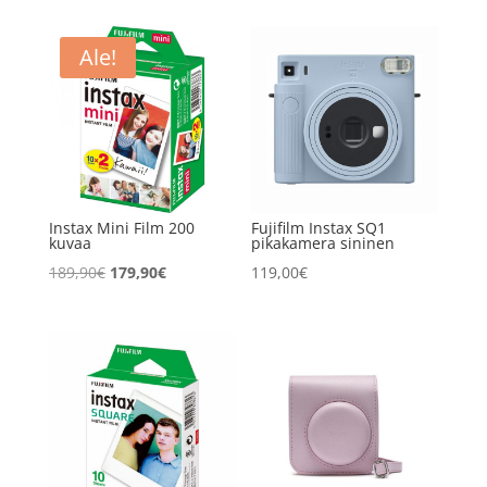
Ale!
Instax Mini Film 200
Fujifilm Instax SQ1
kuvaa
pikakamera sininen
Alkuperäinen
Nykyinen
189,90
€
179,90
€
119,00
€
hinta
hinta
oli:
on:
189,90€.
179,90€.