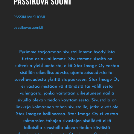
PASSIKUVA SUOMI
PASSIKUVA SUOMI
passikuvasuomi.fi
Pyrimme tarjoamaan sivustoillamme hyödyllistä
tietoa asiakkaillemme
. Sivustomme sisältö on
kuitenkin yleisluontoista
, eikä Star Image Oy vastaa
sisällön oikeellisuudesta
, ajantasaisuudesta tai
soveltuvuudesta yksittäistapaukseen
. Star Image Oy
ei vastaa mistään välittömästä tai välillisestä
vahingosta
, jonka väitetään aiheutuneen näillä
sivuilla olevan tiedon käyttämisestä
. Sivustolla on
linkkejä kolmannen tahon sivustoille
, jotka eivät ole
Star Imagen hallinnassa
. Star Image Oy ei vastaa
kolmansien tahojen sivustojen sisällöstä eikä
tällaisilla sivustoilla olevan tiedon käytöstä