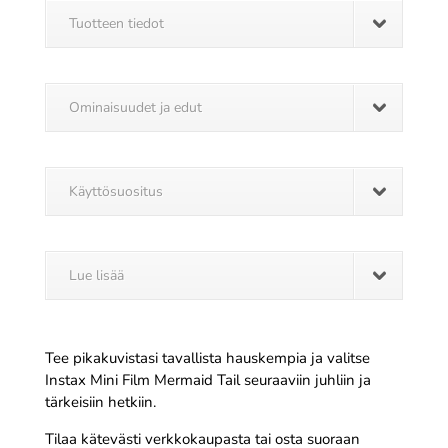
Tuotteen tiedot
Ominaisuudet ja edut
Käyttösuositus
Lue lisää
Tee pikakuvistasi tavallista hauskempia ja valitse
Instax Mini Film Mermaid Tail seuraaviin juhliin ja
tärkeisiin hetkiin.
Tilaa kätevästi verkkokaupasta tai osta suoraan