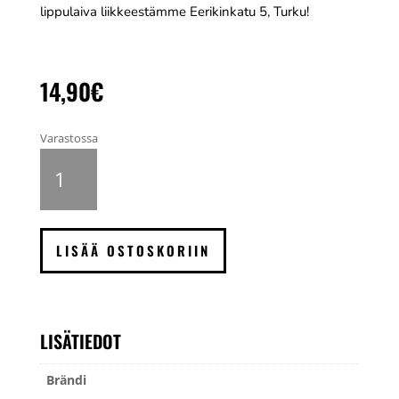
lippulaiva liikkeestämme Eerikinkatu 5, Turku!
14,90
€
Varastossa
Fujifilm
Instax
Mini
Mermaid
Tail
LISÄÄ OSTOSKORIIN
pikafilmi,
10
kuvaa
määrä
LISÄTIEDOT
Brändi