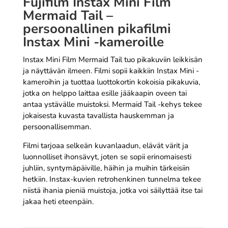
Fujifilm Instax Mini Film
Mermaid Tail –
persoonallinen pikafilmi
Instax Mini -kameroille
Instax Mini Film Mermaid Tail tuo pikakuviin leikkisän
ja näyttävän ilmeen. Filmi sopii kaikkiin Instax Mini -
kameroihin ja tuottaa luottokortin kokoisia pikakuvia,
jotka on helppo laittaa esille jääkaapin oveen tai
antaa ystävälle muistoksi. Mermaid Tail -kehys tekee
jokaisesta kuvasta tavallista hauskemman ja
persoonallisemman.
Filmi tarjoaa selkeän kuvanlaadun, elävät värit ja
luonnolliset ihonsävyt, joten se sopii erinomaisesti
juhliin, syntymäpäiville, häihin ja muihin tärkeisiin
hetkiin. Instax-kuvien retrohenkinen tunnelma tekee
niistä ihania pieniä muistoja, jotka voi säilyttää itse tai
jakaa heti eteenpäin.