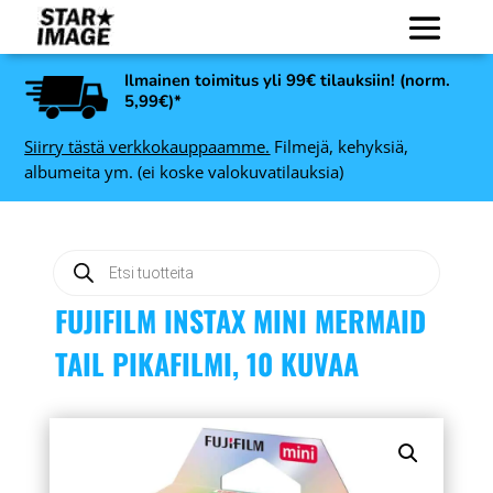
Ilmainen toimitus yli 99€ tilauksiin! (norm.
5,99€)*
Siirry tästä verkkokauppaamme.
Filmejä, kehyksiä,
albumeita ym. (ei koske valokuvatilauksia)
Products
search
FUJIFILM INSTAX MINI MERMAID
TAIL PIKAFILMI, 10 KUVAA
Trendline valokuvakehys
-
10 x 15 cm, tammi - 30 x