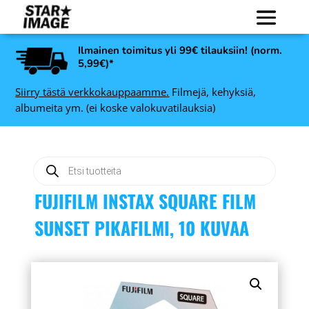
Ilmainen toimitus yli 99€ tilauksiin! (norm.
5,99€)*
Siirry tästä verkkokauppaamme.
Filmejä, kehyksiä,
albumeita ym. (ei koske valokuvatilauksia)
Products
search
FUJIFILM INSTAX SQUARE FILM
SUNSET PIKAFILMI, 10 KUVAA
Focus Prestige Minimax
W
albumi sininen, 10x15 100