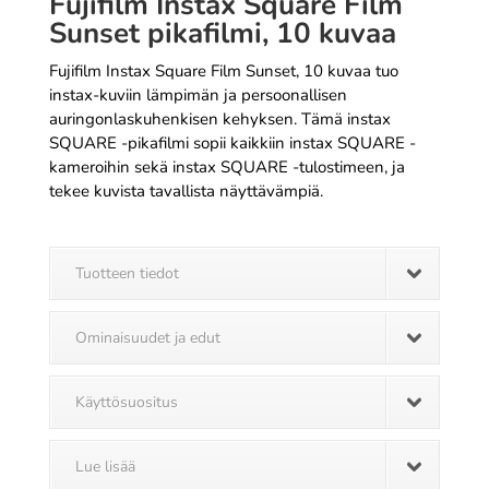
Fujifilm Instax Square Film
Sunset pikafilmi, 10 kuvaa
Fujifilm Instax Square Film Sunset, 10 kuvaa tuo
instax-kuviin lämpimän ja persoonallisen
auringonlaskuhenkisen kehyksen. Tämä instax
SQUARE -pikafilmi sopii kaikkiin instax SQUARE -
kameroihin sekä instax SQUARE -tulostimeen, ja
tekee kuvista tavallista näyttävämpiä.
Tuotteen tiedot
Ominaisuudet ja edut
Käyttösuositus
Lue lisää