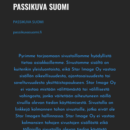
PASSIKUVA SUOMI
PASSIKUVA SUOMI
passikuvasuomi.fi
Pyrimme tarjoamaan sivustoillamme hyödyllistä
tietoa asiakkaillemme
. Sivustomme sisältö on
kuitenkin yleisluontoista
, eikä Star Image Oy vastaa
sisällön oikeellisuudesta
, ajantasaisuudesta tai
soveltuvuudesta yksittäistapaukseen
. Star Image Oy
ei vastaa mistään välittömästä tai välillisestä
vahingosta
, jonka väitetään aiheutuneen näillä
sivuilla olevan tiedon käyttämisestä
. Sivustolla on
linkkejä kolmannen tahon sivustoille
, jotka eivät ole
Star Imagen hallinnassa
. Star Image Oy ei vastaa
kolmansien tahojen sivustojen sisällöstä eikä
tällaisilla sivustoilla olevan tiedon käytöstä