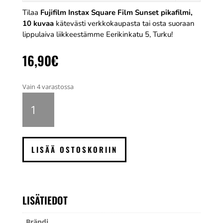
Tilaa
Fujifilm Instax Square Film Sunset pikafilmi,
10 kuvaa
kätevästi verkkokaupasta tai osta suoraan
lippulaiva liikkeestämme Eerikinkatu 5, Turku!
16,90
€
Vain 4 varastossa
Fujifilm
Instax
Square
Film
Sunset
LISÄÄ OSTOSKORIIN
pikafilmi,
10
kuvaa
määrä
LISÄTIEDOT
Brändi