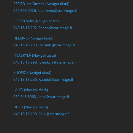
ESPOO Iso Omena (Navigoi tästä)
050 306 9926,
Isoomena@starimage.fi
ESPOO Sello (Navigoi tästä)
040 18 18 292,
Espoo@starimage.fi
HELSINKI (Navigoi tästä)
040 18 18 290,
Helsinki@starimage.fi
JYVÄSKYLÄ (Navigoi tästä)
040 18 18 298,
Jyvaskyla@starimage.fi
KUOPIO (Navigoi tästä)
040 18 18 296,
Kuopio@starimage.fi
LAHTI (Navigoi tästä)
050 548 8363,
Lahti@starimage.fi
OULU (Navigoi tästä)
040 18 18 299,
Oulu@starimage.fi