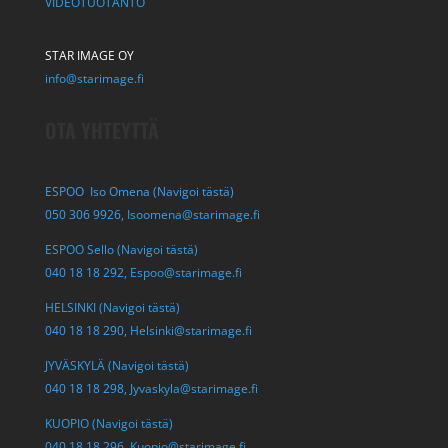
VIDEOTUOTANTO
STAR IMAGE OY
info@starimage.fi
OTA YHTEYTTÄ
ESPOO Iso Omena (Navigoi tästä)
050 306 9926,
Isoomena@starimage.fi
ESPOO Sello (Navigoi tästä)
040 18 18 292,
Espoo@starimage.fi
HELSINKI (Navigoi tästä)
040 18 18 290,
Helsinki@starimage.fi
JYVÄSKYLÄ (Navigoi tästä)
040 18 18 298,
Jyvaskyla@starimage.fi
KUOPIO (Navigoi tästä)
040 18 18 296,
Kuopio@starimage.fi