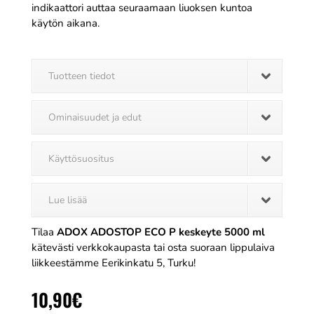
indikaattori auttaa seuraamaan liuoksen kuntoa
käytön aikana.
Tuotteen tiedot
Ominaisuudet ja edut
Käyttösuositus
Lue lisää
Tilaa
ADOX ADOSTOP ECO P keskeyte 5000 ml
kätevästi verkkokaupasta tai osta suoraan lippulaiva
liikkeestämme Eerikinkatu 5, Turku!
10,90
€