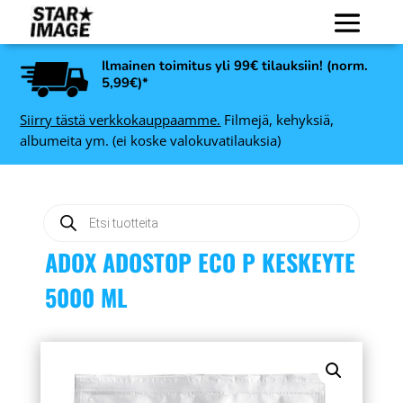
Ilmainen toimitus yli 99€ tilauksiin! (norm.
5,99€)*
Siirry tästä verkkokauppaamme.
Filmejä, kehyksiä,
albumeita ym. (ei koske valokuvatilauksia)
Products
search
ADOX ADOSTOP ECO P KESKEYTE
5000 ML
Kodak Ektar 100 120