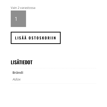
Vain 2 varastossa
ADOX
ADOSTOP
ECO
P
keskeyte
LISÄÄ OSTOSKORIIN
5000
ml
määrä
LISÄTIEDOT
Brändi
Adox