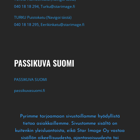
040 18 18 294,
Turku@starimage.fi
TURKU Puistokatu (Navigoi tästä)
040 18 18 295,
Eerikinkatu@starimage.fi
PASSIKUVA SUOMI
PASSIKUVA SUOMI
passikuvasuomi.fi
Pyrimme tarjoamaan sivustoillamme hyödyllistä
tietoa asiakkaillemme
. Sivustomme sisältö on
kuitenkin yleisluontoista
, eikä Star Image Oy vastaa
sisällön oikeellisuudesta
, ajantasaisuudesta tai