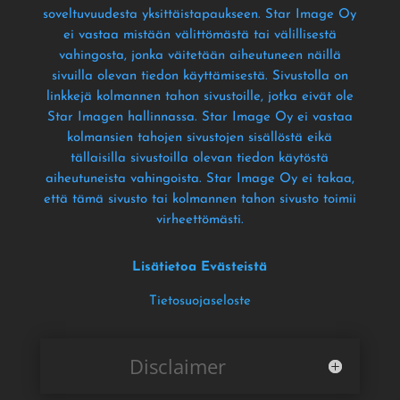
soveltuvuudesta yksittäistapaukseen
. Star Image Oy
ei vastaa mistään välittömästä tai välillisestä
vahingosta
, jonka väitetään aiheutuneen näillä
sivuilla olevan tiedon käyttämisestä
. Sivustolla on
linkkejä kolmannen tahon sivustoille
, jotka eivät ole
Star Imagen hallinnassa
. Star Image Oy ei vastaa
kolmansien tahojen sivustojen sisällöstä eikä
tällaisilla sivustoilla olevan tiedon käytöstä
aiheutuneista vahingoista
. Star Image Oy ei takaa
,
että tämä sivusto tai kolmannen tahon sivusto toimii
virheettömästi
.
Lisätietoa Evästeistä
Tietosuojaseloste
Disclaimer