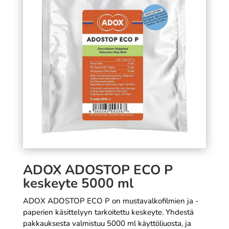
värifilmi
SÄÄ
19,90
€
+
LISÄÄ
ADOX ADOSTOP ECO P
keskeyte 5000 ml
ADOX ADOSTOP ECO P on mustavalkofilmien ja -
paperien käsittelyyn tarkoitettu keskeyte. Yhdestä
pakkauksesta valmistuu 5000 ml käyttöliuosta, ja