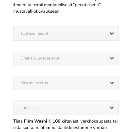
ilmeen ja toimii monipuolisesti “perinteiseen”
mustavalkokuvaukseen.
Tuotteen tiedot
Ominaisuudet ja edut
Käyttösuositus
Lue lisää
Tilaa
Film Washi K 100
kätevästi verkkokaupasta tai
osta suoraan lähimmästä liikkeestämme ympäri