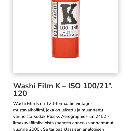
7,90
€
+
LISÄÄ
SÄÄ
Washi Film K – ISO 100/21°,
120
Washi Film K on 120-formaatin vintage-
mustavalkofilmi, joka on leikattu ja muunnettu
vanhoista Kodak Plus-X Aerographic Film 2402 -
ilmakuvafilmikeloista (parasta ennen / vanhentunut
vuonna 2000). Se tarjoaa klassisen analogisen