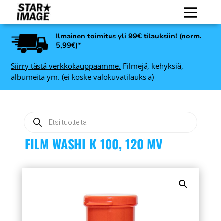
Ilmainen toimitus yli 99€ tilauksiin! (norm.
5,99€)*
Siirry tästä verkkokauppaamme.
Filmejä, kehyksiä,
albumeita ym. (ei koske valokuvatilauksia)
Products
search
FILM WASHI K 100, 120 MV
Ars-imago Film Retriever
- 15