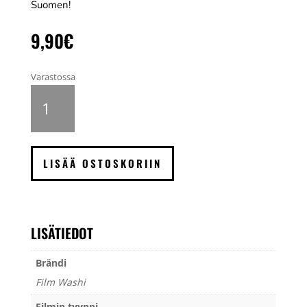
Suomen!
9,90
€
Varastossa
Film
Washi
K
100,
120
LISÄÄ OSTOSKORIIN
MV
määrä
LISÄTIEDOT
Brändi
Film Washi
Filmin tyyppi