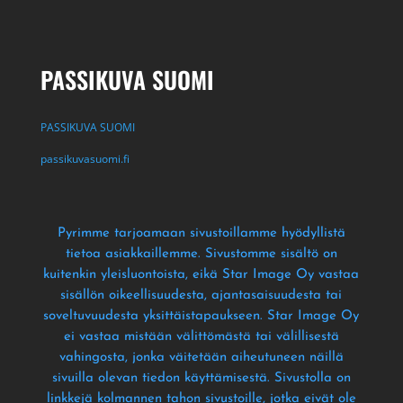
PASSIKUVA SUOMI
PASSIKUVA SUOMI
passikuvasuomi.fi
Pyrimme tarjoamaan sivustoillamme hyödyllistä
tietoa asiakkaillemme
. Sivustomme sisältö on
kuitenkin yleisluontoista
, eikä Star Image Oy vastaa
sisällön oikeellisuudesta
, ajantasaisuudesta tai
soveltuvuudesta yksittäistapaukseen
. Star Image Oy
ei vastaa mistään välittömästä tai välillisestä
vahingosta
, jonka väitetään aiheutuneen näillä
sivuilla olevan tiedon käyttämisestä
. Sivustolla on
linkkejä kolmannen tahon sivustoille
, jotka eivät ole