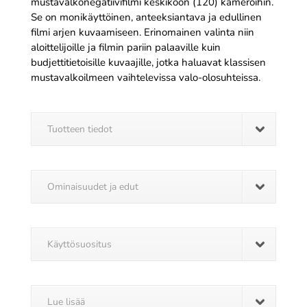
mustavalkonegatiivifilmi keskikoon (120) kameroihin.
Se on monikäyttöinen, anteeksiantava ja edullinen
filmi arjen kuvaamiseen. Erinomainen valinta niin
aloittelijoille ja filmin pariin palaaville kuin
budjettitietoisille kuvaajille, jotka haluavat klassisen
mustavalkoilmeen vaihtelevissa valo-olosuhteissa.
Tuotteen tiedot
Ominaisuudet ja edut
Käyttösuositus
Lue lisää