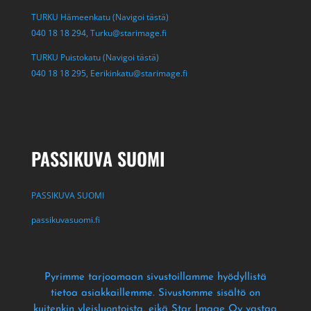
TURKU Hämeenkatu (Navigoi tästä)
040 18 18 294,
Turku@starimage.fi
TURKU Puistokatu (Navigoi tästä)
040 18 18 295,
Eerikinkatu@starimage.fi
PASSIKUVA SUOMI
PASSIKUVA SUOMI
passikuvasuomi.fi
Pyrimme tarjoamaan sivustoillamme hyödyllistä
tietoa asiakkaillemme
. Sivustomme sisältö on
kuitenkin yleisluontoista
, eikä Star Image Oy vastaa