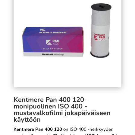
256GB
SÄÄ
296,90
€
+
LISÄÄ
Kentmere Pan 400 120 –
monipuolinen ISO 400 -
mustavalkofilmi jokapäiväiseen
käyttöön
Kentmere Pan 400 120
on ISO 400 -herkkyyden