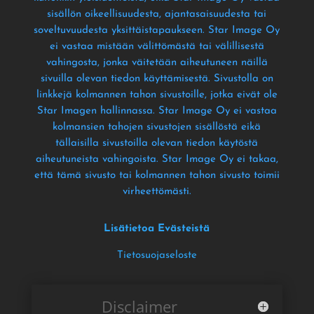
sisällön oikeellisuudesta
, ajantasaisuudesta tai
soveltuvuudesta yksittäistapaukseen
. Star Image Oy
ei vastaa mistään välittömästä tai välillisestä
vahingosta
, jonka väitetään aiheutuneen näillä
sivuilla olevan tiedon käyttämisestä
. Sivustolla on
linkkejä kolmannen tahon sivustoille
, jotka eivät ole
Star Imagen hallinnassa
. Star Image Oy ei vastaa
kolmansien tahojen sivustojen sisällöstä eikä
tällaisilla sivustoilla olevan tiedon käytöstä
aiheutuneista vahingoista
. Star Image Oy ei takaa
,
että tämä sivusto tai kolmannen tahon sivusto toimii
virheettömästi
.
Lisätietoa Evästeistä
Tietosuojaseloste
Disclaimer