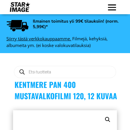
Ilmainen toimitus yli 99€ tilauksiin! (norm.
5,99€)*
Siirry tästä verkkokauppaamme.
Filmejä, kehyksiä,
albumeita ym. (ei koske valokuvatilauksia)
Products
search
KENTMERE PAN 400
MUSTAVALKOFILMI 120, 12 KUVAA
Lexar CFexpress Pro Gold
ISO
Type B R1750/W1500