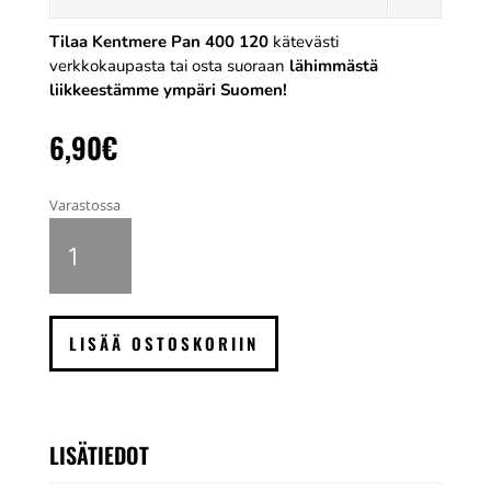
Tilaa Kentmere Pan 400 120
kätevästi
verkkokaupasta tai osta suoraan
lähimmästä
liikkeestämme ympäri Suomen!
6,90
€
Varastossa
Kentmere
Pan
400
mustavalkofilmi
120,
LISÄÄ OSTOSKORIIN
12
kuvaa
määrä
LISÄTIEDOT