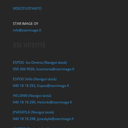
VIDEOTUOTANTO
STAR IMAGE OY
info@starimage.fi
OTA YHTEYTTÄ
ESPOO Iso Omena (Navigoi tästä)
050 306 9926,
Isoomena@starimage.fi
ESPOO Sello (Navigoi tästä)
040 18 18 292,
Espoo@starimage.fi
HELSINKI (Navigoi tästä)
040 18 18 290,
Helsinki@starimage.fi
JYVÄSKYLÄ (Navigoi tästä)
040 18 18 298,
Jyvaskyla@starimage.fi