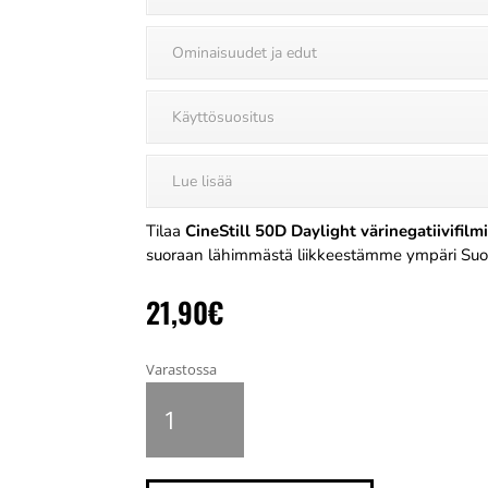
Ominaisuudet ja edut
Käyttösuositus
Lue lisää
Tilaa
CineStill 50D Daylight värinegatiivifilm
suoraan lähimmästä liikkeestämme ympäri Su
21,90
€
Varastossa
CineStill
50D
Daylight
värinegatiivifilmi