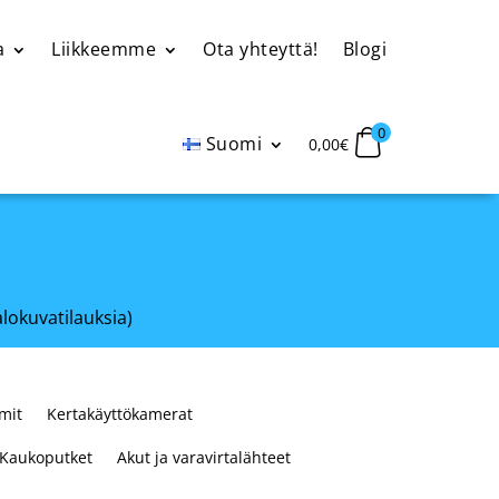
a
Liikkeemme
Ota yhteyttä!
Blogi
0
Suomi
0,00
€
alokuvatilauksia)
mit
Kertakäyttökamerat
Kaukoputket
Akut ja varavirtalähteet