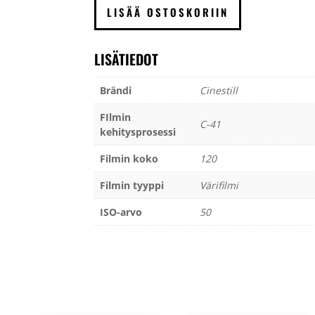
120
LISÄÄ OSTOSKORIIN
määrä
LISÄTIEDOT
Brändi
Cinestill
FIlmin
C-41
kehitysprosessi
Filmin koko
120
Filmin tyyppi
Värifilmi
ISO-arvo
50