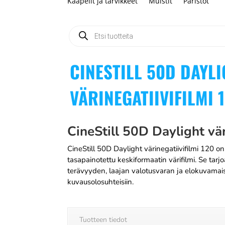
Kaapelit ja tarvikkeet
Muistit
Paristot
Products
search
CINESTILL 50D DAYL
VÄRINEGATIIVIFILMI 
CineStill 50D Daylight vär
CineStill 50D Daylight värinegatiivifilmi 120
tasapainotettu keskiformaatin värifilmi. Se tarj
terävyyden, laajan valotusvaran ja elokuvamaise
kuvausolosuhteisiin.
Tuotteen tiedot