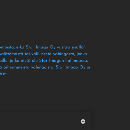
ontoista
, eikä Star Image Oy vastaa sisällön
littömästä tai välillisestä vahingosta
, jonka
ille
, jotka eivät ole Star Imagen hallinnassa
.
tä aiheutuneista vahingoista
. Star Image Oy ei
ästi
.