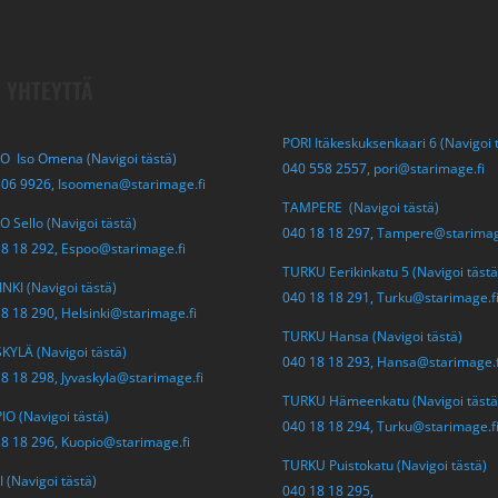
 YHTEYTTÄ
PORI Itäkeskuksenkaari 6 (Navigoi 
O Iso Omena (Navigoi tästä)
040 558 2557,
pori@starimage.fi
306 9926,
Isoomena@starimage.fi
TAMPERE (Navigoi tästä)
 Sello (Navigoi tästä)
040 18 18 297,
Tampere@starimag
18 18 292,
Espoo@starimage.fi
TURKU Eerikinkatu 5 (Navigoi tästä
NKI (Navigoi tästä)
040 18 18 291,
Turku@starimage.f
18 18 290,
Helsinki@starimage.fi
TURKU Hansa (Navigoi tästä)
KYLÄ (Navigoi tästä)
040 18 18 293,
Hansa@starimage.f
18 18 298,
Jyvaskyla@starimage.fi
TURKU Hämeenkatu (Navigoi tästä
O (Navigoi tästä)
040 18 18 294,
Turku@starimage.f
18 18 296,
Kuopio@starimage.fi
TURKU Puistokatu (Navigoi tästä)
 (Navigoi tästä)
040 18 18 295,