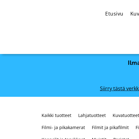
Etusivu
Kuv
Ilma
Siirry tästä ve
Kaikki tuotteet
Lahjatuotteet
Kuvatuotteet
Filmi- ja pikakamerat
Filmit ja pikafilmit
F