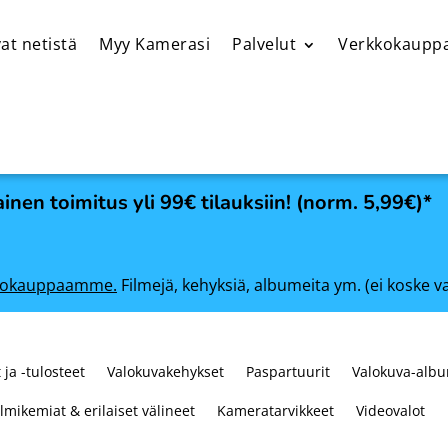
at netistä
Myy Kamerasi
Palvelut
Verkkokaupp
inen toimitus yli 99€ tilauksiin! (norm. 5,99€)*
rkkokauppaamme.
Filmejä, kehyksiä, albumeita ym. (ei koske v
 ja -tulosteet
Valokuvakehykset
Paspartuurit
Valokuva-albu
ilmikemiat & erilaiset välineet
Kameratarvikkeet
Videovalot