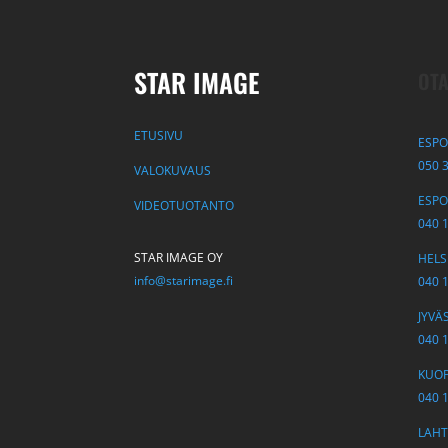
STAR IMAGE
OTA
ETUSIVU
ESPO
050 
VALOKUVAUS
ESPOO
VIDEOTUOTANTO
040 
STAR IMAGE OY
HELSI
info@starimage.fi
040 
JYVÄS
040 
KUOPI
040 
LAHTI