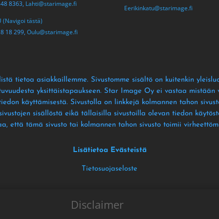
548 8363,
Lahti@starimage.fi
Eerikinkatu@starimage.fi
(Navigoi tästä)
18 18 299,
Oulu@starimage.fi
istä tietoa asiakkaillemme
. Sivustomme sisältö on kuitenkin yleislu
ltuvuudesta yksittäistapaukseen
. Star Image Oy ei vastaa mistään vä
 tiedon käyttämisestä
. Sivustolla on linkkejä kolmannen tahon sivusto
ustojen sisällöstä eikä tällaisilla sivustoilla olevan tiedon käytös
aa
, että tämä sivusto tai kolmannen tahon sivusto toimii virheettöm
Lisätietoa Evästeistä
Tietosuojaseloste
Disclaimer