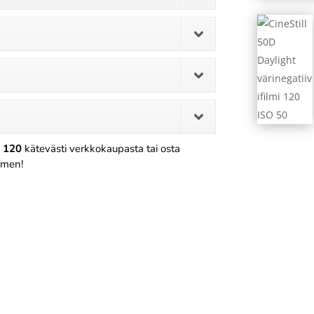
i 120
kätevästi verkkokaupasta tai osta
omen!