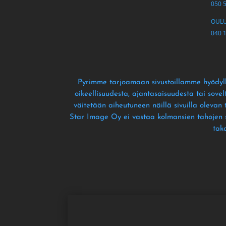
050 
OULU 
040 
Pyrimme tarjoamaan sivustoillamme hyödyll
oikeellisuudesta
, ajantasaisuudesta tai sove
väitetään aiheutuneen näillä sivuilla olevan
Star Image Oy ei vastaa kolmansien tahojen siv
tak