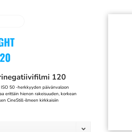
IGHT
120
inegatiivifilmi 120
 on ISO 50 -herkkyyden päivänvaloon
oaa erittäin hienon rakeisuuden, korkean
n CineStill-ilmeen kirkkaisiin