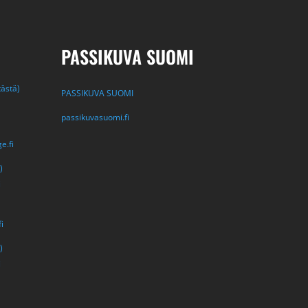
PASSIKUVA SUOMI
tästä)
PASSIKUVA SUOMI
passikuvasuomi.fi
e.fi
)
i
i
)
i