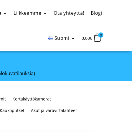
a
Liikkeemme
Ota yhteyttä!
Blogi
0
Suomi
0,00
€
alokuvatilauksia)
mit
Kertakäyttökamerat
Kaukoputket
Akut ja varavirtalähteet