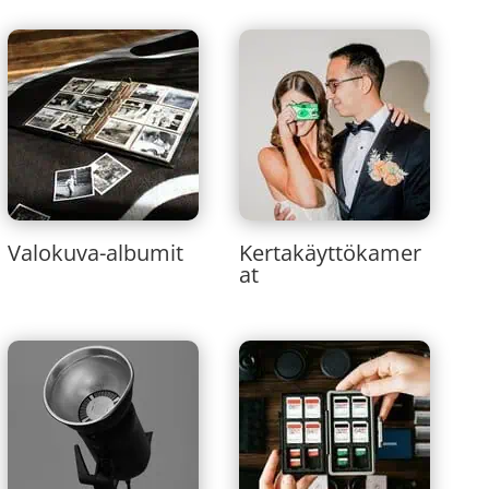
Valokuva-albumit
Kertakäyttökamer
at