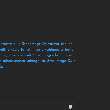
ontoista
, eikä Star Image Oy vastaa sisällön
littömästä tai välillisestä vahingosta
, jonka
ille
, jotka eivät ole Star Imagen hallinnassa
.
tä aiheutuneista vahingoista
. Star Image Oy ei
ästi
.