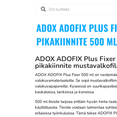
Products
search
ADOX ADOFIX PLUS F
PIKAKIINNITE 500 M
ADOX ADOFIX Plus Fixer 50
pikakiinnite mustavalkofil
ADOX ADOFIX Plus Fixer 500 ml on nestemäinen k
valokuvamateriaaleille. Se sopii mustavalkofilmil
valokuvapapereille. Kyseessä on suurikapasiteet
kaukaloissa, tankeissa ja koneissa.
500 ml tiiviste tarjoaa erittäin hyvän hinta-laa
käyttöliuosta. Tiiviste voidaan laimentaa suhte
erilaisissa työnkuluissa. Tämä tekee ADOFIX P