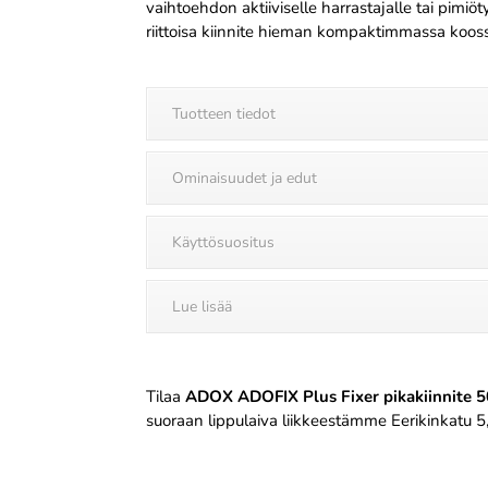
vaihtoehdon aktiiviselle harrastajalle tai pimiö
riittoisa kiinnite hieman kompaktimmassa koos
Tuotteen tiedot
Ominaisuudet ja edut
Käyttösuositus
Lue lisää
Tilaa
ADOX ADOFIX Plus Fixer pikakiinnite 
suoraan lippulaiva liikkeestämme Eerikinkatu 5,