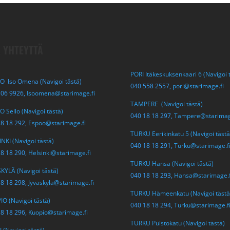
 YHTEYTTÄ
PORI Itäkeskuksenkaari 6 (Navigoi 
O Iso Omena (Navigoi tästä)
040 558 2557,
pori@starimage.fi
306 9926,
Isoomena@starimage.fi
TAMPERE (Navigoi tästä)
 Sello (Navigoi tästä)
040 18 18 297,
Tampere@starimag
18 18 292,
Espoo@starimage.fi
TURKU Eerikinkatu 5 (Navigoi tästä
NKI (Navigoi tästä)
040 18 18 291,
Turku@starimage.f
18 18 290,
Helsinki@starimage.fi
TURKU Hansa (Navigoi tästä)
KYLÄ (Navigoi tästä)
040 18 18 293,
Hansa@starimage.f
18 18 298,
Jyvaskyla@starimage.fi
TURKU Hämeenkatu (Navigoi tästä
O (Navigoi tästä)
040 18 18 294,
Turku@starimage.f
18 18 296,
Kuopio@starimage.fi
TURKU Puistokatu (Navigoi tästä)