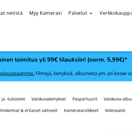
at netistä
Myy Kamerasi
Palvelut
Verkkokaupp
inen toimitus yli 99€ tilauksiin! (norm. 5,99€)*
rkkokauppaamme.
Filmejä, kehyksiä, albumeita ym. (ei koske v
 ja -tulosteet
Valokuvakehykset
Paspartuurit
Valokuva-albu
ilmikemiat & erilaiset välineet
Kameratarvikkeet
Videovalot