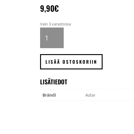
9,90
€
Vain 3 varastossa
ADOX
ADOFIX
Plus
Fixer
pikakiinnite
LISÄÄ OSTOSKORIIN
500
ml
conc.
LISÄTIEDOT
määrä
Brändi
Adox