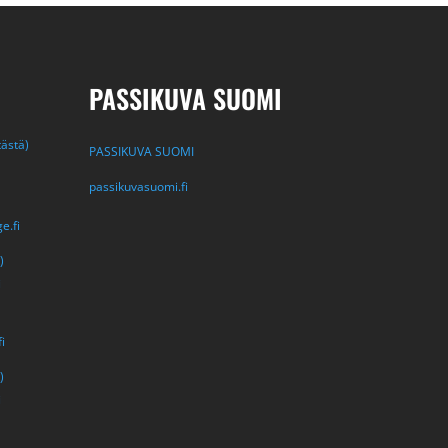
PASSIKUVA SUOMI
tästä)
PASSIKUVA SUOMI
passikuvasuomi.fi
e.fi
)
i
i
)
i