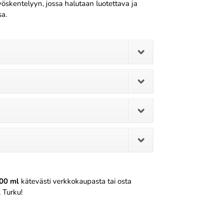
työskentelyyn, jossa halutaan luotettava ja
sa.
500 ml
kätevästi verkkokaupasta tai osta
 Turku!