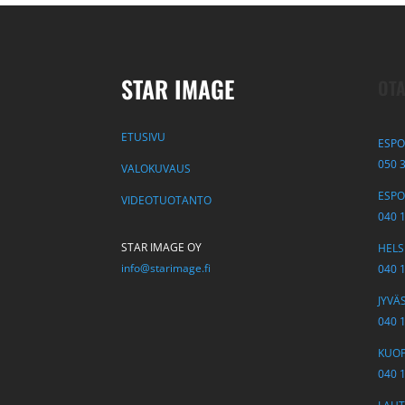
STAR IMAGE
OTA
ETUSIVU
ESPO
050 
VALOKUVAUS
ESPOO
VIDEOTUOTANTO
040 
STAR IMAGE OY
HELSI
info@starimage.fi
040 
JYVÄS
040 
KUOPI
040 