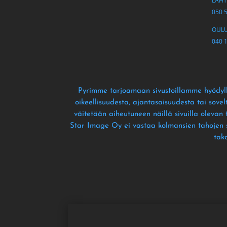
LAHTI
050 
OULU 
040 
Pyrimme tarjoamaan sivustoillamme hyödyll
oikeellisuudesta
, ajantasaisuudesta tai sove
väitetään aiheutuneen näillä sivuilla olevan
Star Image Oy ei vastaa kolmansien tahojen siv
tak