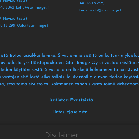
 (Navigoi tästä)
040 18 18 295,
548 8363,
Lahti@starimage.fi
Eerikinkatu@starimage.fi
(Navigoi tästä)
18 18 299,
Oulu@starimage.fi
istä tietoa asiakkaillemme
. Sivustomme sisältö on kuitenkin yleislu
ltuvuudesta yksittäistapaukseen
. Star Image Oy ei vastaa mistään vä
 tiedon käyttämisestä
. Sivustolla on linkkejä kolmannen tahon sivusto
ustojen sisällöstä eikä tällaisilla sivustoilla olevan tiedon käytös
aa
, että tämä sivusto tai kolmannen tahon sivusto toimii virheettöm
Lisätietoa Evästeistä
Tietosuojaseloste
Disclaimer