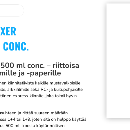
IXER
L CONC.
0 ml conc. – riittoisa
mille ja -paperille
iinnitetiiviste kaikille mustavalkoisille
le, arkkifilmille sekä RC- ja kuitupohjaisille
tinen express-kiinnite, joka toimii hyvin
tusuhteen ja riittää suureen määrään
essa 1+4 tai 1+9, joten sitä on helppo käyttää
lus 500 ml -koosta käytännöllisen