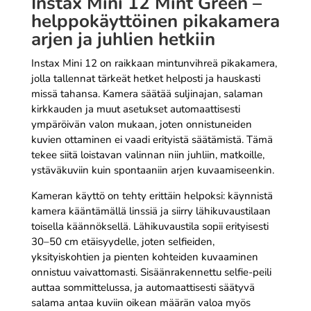
Instax Mini 12 Mint Green –
helppokäyttöinen pikakamera
arjen ja juhlien hetkiin
Instax Mini 12 on raikkaan mintunvihreä pikakamera,
jolla tallennat tärkeät hetket helposti ja hauskasti
missä tahansa. Kamera säätää suljinajan, salaman
kirkkauden ja muut asetukset automaattisesti
ympäröivän valon mukaan, joten onnistuneiden
kuvien ottaminen ei vaadi erityistä säätämistä. Tämä
tekee siitä loistavan valinnan niin juhliin, matkoille,
ystäväkuviin kuin spontaaniin arjen kuvaamiseenkin.
Kameran käyttö on tehty erittäin helpoksi: käynnistä
kamera kääntämällä linssiä ja siirry lähikuvaustilaan
toisella käännöksellä. Lähikuvaustila sopii erityisesti
30–50 cm etäisyydelle, joten selfieiden,
yksityiskohtien ja pienten kohteiden kuvaaminen
onnistuu vaivattomasti. Sisäänrakennettu selfie-peili
auttaa sommittelussa, ja automaattisesti säätyvä
salama antaa kuviin oikean määrän valoa myös