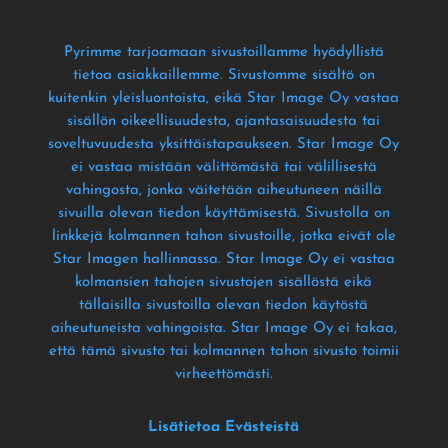
Pyrimme tarjoamaan sivustoillamme hyödyllistä
tietoa asiakkaillemme
. Sivustomme sisältö on
kuitenkin yleisluontoista
, eikä Star Image Oy vastaa
sisällön oikeellisuudesta
, ajantasaisuudesta tai
soveltuvuudesta yksittäistapaukseen
. Star Image Oy
ei vastaa mistään välittömästä tai välillisestä
vahingosta
, jonka väitetään aiheutuneen näillä
sivuilla olevan tiedon käyttämisestä
. Sivustolla on
linkkejä kolmannen tahon sivustoille
, jotka eivät ole
Star Imagen hallinnassa
. Star Image Oy ei vastaa
kolmansien tahojen sivustojen sisällöstä eikä
tällaisilla sivustoilla olevan tiedon käytöstä
aiheutuneista vahingoista
. Star Image Oy ei takaa
,
että tämä sivusto tai kolmannen tahon sivusto toimii
virheettömästi
.
Lisätietoa Evästeistä