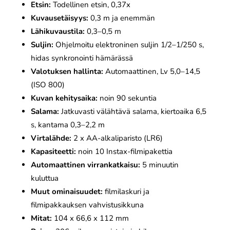
Etsin:
Todellinen etsin, 0,37x
Kuvausetäisyys:
0,3 m ja enemmän
Lähikuvaustila:
0,3–0,5 m
Suljin:
Ohjelmoitu elektroninen suljin 1/2–1/250 s,
hidas synkronointi hämärässä
Valotuksen hallinta:
Automaattinen, Lv 5,0–14,5
(ISO 800)
Kuvan kehitysaika:
noin 90 sekuntia
Salama:
Jatkuvasti välähtävä salama, kiertoaika 6,5
s, kantama 0,3–2,2 m
Virtalähde:
2 x AA-alkaliparisto (LR6)
Kapasiteetti:
noin 10 Instax-filmipakettia
Automaattinen virrankatkaisu:
5 minuutin
kuluttua
Muut ominaisuudet:
filmilaskuri ja
filmipakkauksen vahvistusikkuna
Mitat:
104 x 66,6 x 112 mm