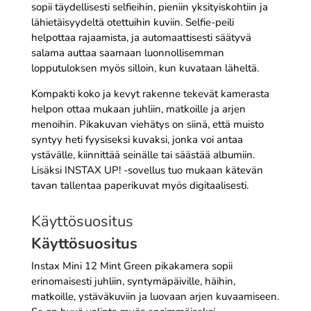
sopii täydellisesti selfieihin, pieniin yksityiskohtiin ja
lähietäisyydeltä otettuihin kuviin. Selfie-peili
helpottaa rajaamista, ja automaattisesti säätyvä
salama auttaa saamaan luonnollisemman
lopputuloksen myös silloin, kun kuvataan läheltä.
Kompakti koko ja kevyt rakenne tekevät kamerasta
helpon ottaa mukaan juhliin, matkoille ja arjen
menoihin. Pikakuvan viehätys on siinä, että muisto
syntyy heti fyysiseksi kuvaksi, jonka voi antaa
ystävälle, kiinnittää seinälle tai säästää albumiin.
Lisäksi INSTAX UP! -sovellus tuo mukaan kätevän
tavan tallentaa paperikuvat myös digitaalisesti.
Käyttösuositus
Käyttösuositus
Instax Mini 12 Mint Green pikakamera sopii
erinomaisesti juhliin, syntymäpäiville, häihin,
matkoille, ystäväkuviin ja luovaan arjen kuvaamiseen.