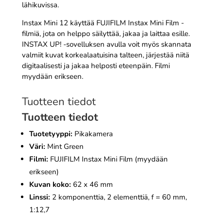
lähikuvissa.
Instax Mini 12 käyttää FUJIFILM Instax Mini Film -
filmiä, jota on helppo säilyttää, jakaa ja laittaa esille.
INSTAX UP! -sovelluksen avulla voit myös skannata
valmiit kuvat korkealaatuisina talteen, järjestää niitä
digitaalisesti ja jakaa helposti eteenpäin. Filmi
myydään erikseen.
Tuotteen tiedot
Tuotteen tiedot
Tuotetyyppi:
Pikakamera
Väri:
Mint Green
Filmi:
FUJIFILM Instax Mini Film (myydään
erikseen)
Kuvan koko:
62 x 46 mm
Linssi:
2 komponenttia, 2 elementtiä, f = 60 mm,
1:12,7