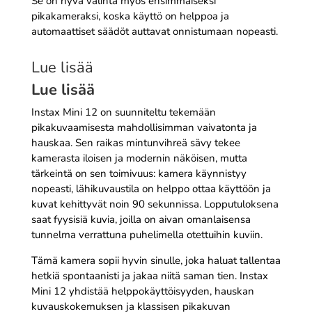
Se on hyvä valinta myös ensimmäiseksi
pikakameraksi, koska käyttö on helppoa ja
automaattiset säädöt auttavat onnistumaan nopeasti.
Lue lisää
Lue lisää
Instax Mini 12 on suunniteltu tekemään
pikakuvaamisesta mahdollisimman vaivatonta ja
hauskaa. Sen raikas mintunvihreä sävy tekee
kamerasta iloisen ja modernin näköisen, mutta
tärkeintä on sen toimivuus: kamera käynnistyy
nopeasti, lähikuvaustila on helppo ottaa käyttöön ja
kuvat kehittyvät noin 90 sekunnissa. Lopputuloksena
saat fyysisiä kuvia, joilla on aivan omanlaisensa
tunnelma verrattuna puhelimella otettuihin kuviin.
Tämä kamera sopii hyvin sinulle, joka haluat tallentaa
hetkiä spontaanisti ja jakaa niitä saman tien. Instax
Mini 12 yhdistää helppokäyttöisyyden, hauskan
kuvauskokemuksen ja klassisen pikakuvan