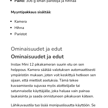
Paino:
306 g ilman paristoja ja hihnaa
Myyntipakkaus sisältää:
Kamera
Hihna
Paristot
Ominaisuudet ja edut
Ominaisuudet ja edut
Instax Mini 12 pikakameran suurin etu on sen
helppous. Kamera säätää valotuksen automaattisesti
ympäristön mukaan, joten voit keskittyä hetkeen sen
sijaan, että miettisit asetuksia. Tämä tekee
kuvaamisesta sujuvaa myös aloittelijalle tai
satunnaiselle käyttäjälle, joka haluaa vain painaa
laukaisinta ja saada onnistuneen pikakuvan käteen.
Lähikuvaustila tuo lisää monipuolisuutta käyttöön. Se