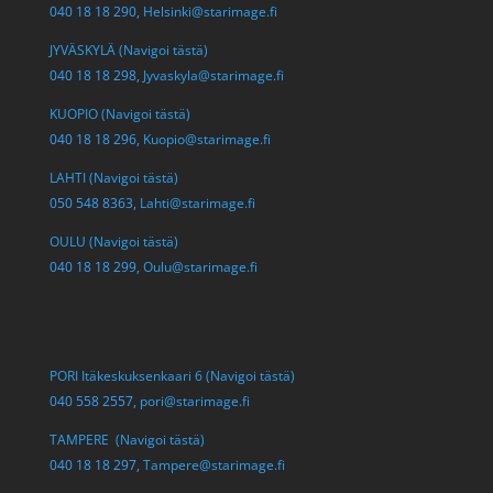
040 18 18 290,
Helsinki@starimage.fi
JYVÄSKYLÄ (Navigoi tästä)
040 18 18 298,
Jyvaskyla@starimage.fi
KUOPIO (Navigoi tästä)
040 18 18 296,
Kuopio@starimage.fi
LAHTI (Navigoi tästä)
050 548 8363,
Lahti@starimage.fi
OULU (Navigoi tästä)
040 18 18 299,
Oulu@starimage.fi
PORI Itäkeskuksenkaari 6 (Navigoi tästä)
040 558 2557,
pori@starimage.fi
TAMPERE (Navigoi tästä)
040 18 18 297,
Tampere@starimage.fi