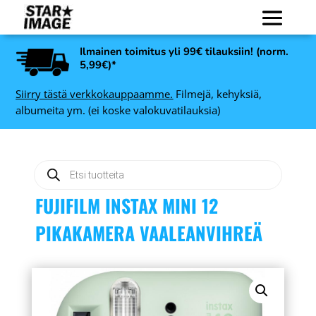
Ilmainen toimitus yli 99€ tilauksiin! (norm.
5,99€)*
Siirry tästä verkkokauppaamme.
Filmejä, kehyksiä,
albumeita ym. (ei koske valokuvatilauksia)
Products
search
FUJIFILM INSTAX MINI 12
PIKAKAMERA VAALEANVIHREÄ
er
Art Link Ruby
en