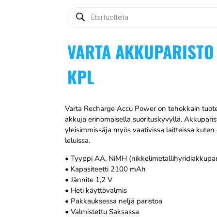
Products
search
VARTA AKKUPARISTO 
KPL
Varta Recharge Accu Power on tehokkain tuotesa
akkuja erinomaisella suorituskyvyllä. Akkuparis
yleisimmissäja myös vaativissa laitteissa kuten
leluissa.
• Tyyppi AA, NiMH (nikkelimetallihyridiakkupar
• Kapasiteetti 2100 mAh
• Jännite 1,2 V
• Heti käyttövalmis
• Pakkauksessa neljä paristoa
• Valmistettu Saksassa