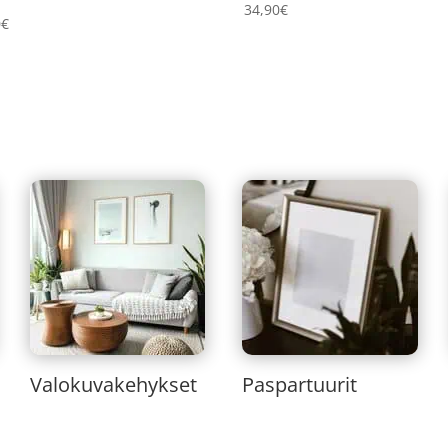
34,90
€
0
€
Valokuvakehykset
Paspartuurit