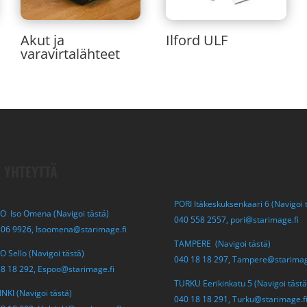
Akut ja
Ilford ULF
varavirtalähteet
 YHTEYTTÄ
PORI Itäkeskuksenkaari 6 (Navigoi 
O Iso Omena (Navigoi tästä)
040 558 2557,
pori@starimage.fi
306 9926,
Isoomena@starimage.fi
TAMPERE (Navigoi tästä)
 Sello (Navigoi tästä)
040 18 18 297,
Tampere@starimag
18 18 292,
Espoo@starimage.fi
TURKU Eerikinkatu 5 (Navigoi tästä
NKI (Navigoi tästä)
040 18 18 291,
Turku@starimage.f