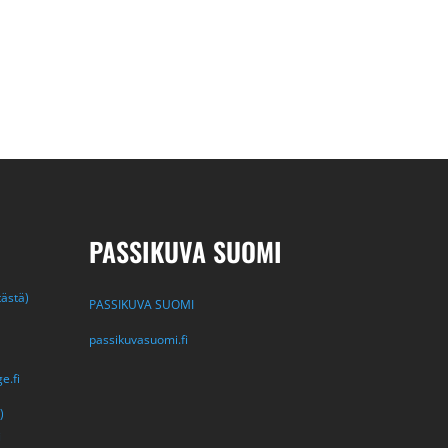
PASSIKUVA SUOMI
tästä)
PASSIKUVA SUOMI
passikuvasuomi.fi
e.fi
)
i