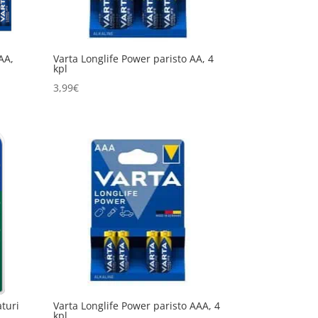
AA,
Varta Longlife Power paristo AA, 4
kpl
3,99
€
aturi
Varta Longlife Power paristo AAA, 4
kpl