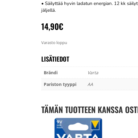
• Säilyttää hyvin ladatun energian. 12 kk säil
jäljellä.
14,90
€
Varasto loppu
LISÄTIEDOT
Brändi
Varta
Pariston tyyppi
AA
TÄMÄN TUOTTEEN KANSSA OST