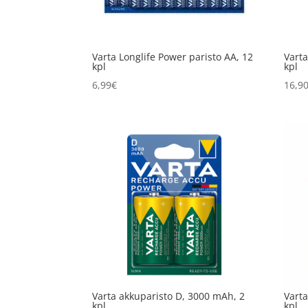
Varta Longlife Power paristo AA, 12
Varta
kpl
kpl
6,99
€
16,9
Varta akkuparisto D, 3000 mAh, 2
Varta
kpl
kpl