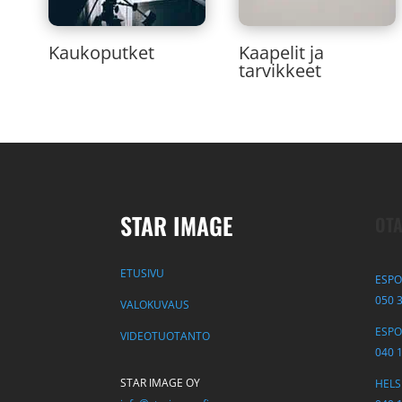
Kaukoputket
Kaapelit ja
tarvikkeet
STAR IMAGE
OTA
ETUSIVU
ESPO
050 
VALOKUVAUS
ESPOO
VIDEOTUOTANTO
040 
STAR IMAGE OY
HELSI