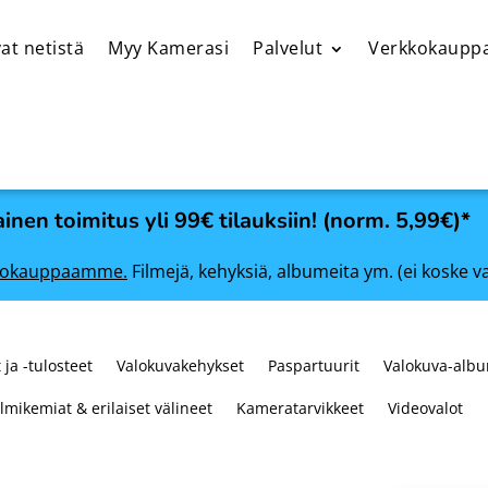
at netistä
Myy Kamerasi
Palvelut
Verkkokaupp
inen toimitus yli 99€ tilauksiin! (norm. 5,99€)*
rkkokauppaamme.
Filmejä, kehyksiä, albumeita ym. (ei koske v
 ja -tulosteet
Valokuvakehykset
Paspartuurit
Valokuva-albu
ilmikemiat & erilaiset välineet
Kameratarvikkeet
Videovalot