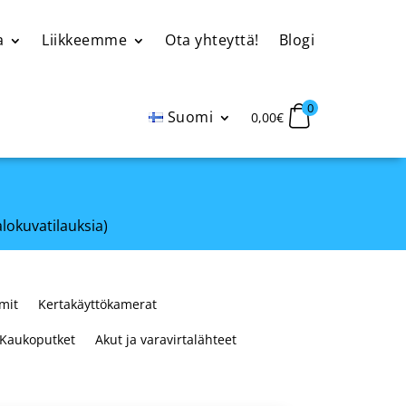
a
Liikkeemme
Ota yhteyttä!
Blogi
0
Suomi
0,00
€
alokuvatilauksia)
mit
Kertakäyttökamerat
Kaukoputket
Akut ja varavirtalähteet