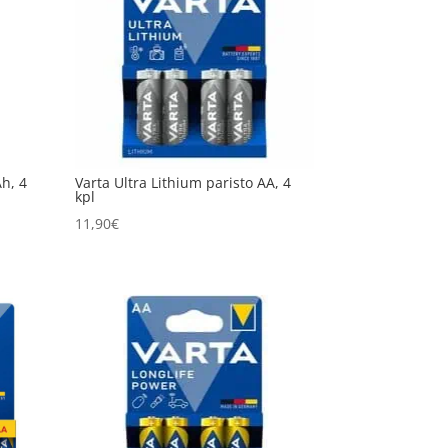
h, 4
Varta Ultra Lithium paristo AA, 4
kpl
11,90
€