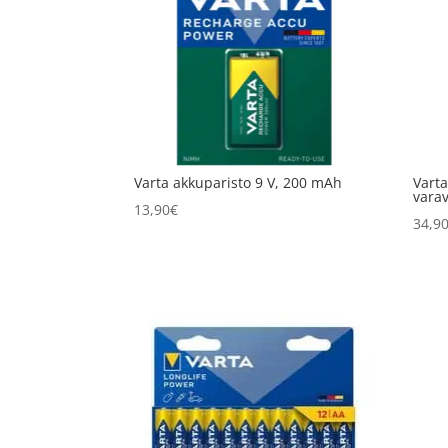
Varta akkuparisto 9 V, 200 mAh
Vart
vara
13,90
€
34,9