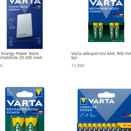
a Energy Power Bank
Varta akkuparisto AAA, 800 mA
virtalähde 20 000 mAh
kpl
0
€
12,90
€