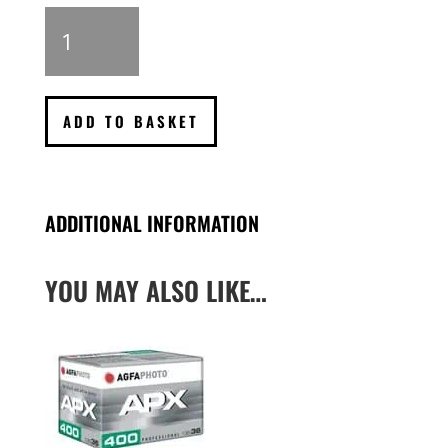
Ilford
XP2
Super
B/W
135,
ADD TO BASKET
36
pictures
quantity
ADDITIONAL INFORMATION
YOU MAY ALSO LIKE…