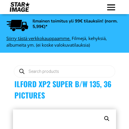
Ilmainen toimitus yli 99€ tilauksiin! (norm.
5,99€)*
Siirry tästä verkkokauppaamme.
Filmejä, kehyksiä,
albumeita ym. (ei koske valokuvatilauksia)
Products
search
ILFORD XP2 SUPER B/W 135, 36
PICTURES
24
Kodak Gold 200 Color