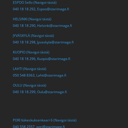
ESPOO Sello (Navigoi tästä)
040 18 18 292,
Espoo@starimage.fi
HELSINKI (Navigoi tästä)
040 18 18 290,
Helsinki@starimage.fi
JYVÄSKYLÄ (Navigoi tästä)
040 18 18 298,
Jyvaskyla@starimage.fi
KUOPIO (Navigoi tästä)
040 18 18 296,
Kuopio@starimage.fi
LAHTI (Navigoi tästä)
050 548 8363,
Lahti@starimage.fi
OULU (Navigoi tästä)
040 18 18 299,
Oulu@starimage.fi
PORI Itäkeskuksenkaari 6 (Navigoi tästä)
040 558 2557,
pori@starimage.fi