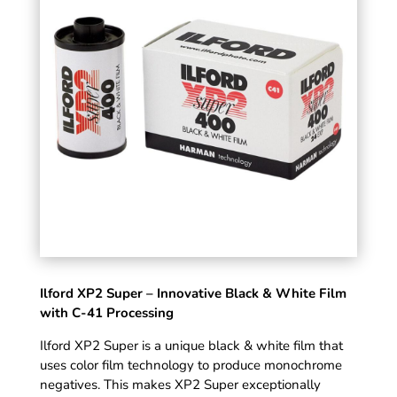
Film 135, 24 pictures
9,90
€
DD
+
ADD
Ilford XP2 Super – Innovative Black & White Film
with C-41 Processing
Ilford XP2 Super is a unique black & white film that
uses color film technology to produce monochrome
negatives. This makes XP2 Super exceptionally