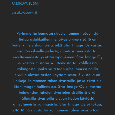
PASSIKUVA SUOMI
passikuvasuomi.fi
Pyrimme tarjoamaan sivustoillamme hyödyllistä
tietoa asiakkaillemme
. Sivustomme sisältö on
kuitenkin yleisluontoista
, eikä Star Image Oy vastaa
sisällön oikeellisuudesta
, ajantasaisuudesta tai
soveltuvuudesta yksittäistapaukseen
. Star Image Oy
ei vastaa mistään välittömästä tai välillisestä
vahingosta
, jonka väitetään aiheutuneen näillä
sivuilla olevan tiedon käyttämisestä
. Sivustolla on
linkkejä kolmannen tahon sivustoille
, jotka eivät ole
Star Imagen hallinnassa
. Star Image Oy ei vastaa
kolmansien tahojen sivustojen sisällöstä eikä
tällaisilla sivustoilla olevan tiedon käytöstä
aiheutuneista vahingoista
. Star Image Oy ei takaa
,
että tämä sivusto tai kolmannen tahon sivusto toimii