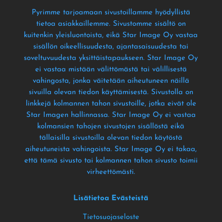
Pyrimme tarjoamaan sivustoillamme hyödyllistä
tietoa asiakkaillemme
. Sivustomme sisältö on
kuitenkin yleisluontoista
, eikä Star Image Oy vastaa
sisällön oikeellisuudesta
, ajantasaisuudesta tai
soveltuvuudesta yksittäistapaukseen
. Star Image Oy
ei vastaa mistään välittömästä tai välillisestä
vahingosta
, jonka väitetään aiheutuneen näillä
sivuilla olevan tiedon käyttämisestä
. Sivustolla on
linkkejä kolmannen tahon sivustoille
, jotka eivät ole
Star Imagen hallinnassa
. Star Image Oy ei vastaa
kolmansien tahojen sivustojen sisällöstä eikä
tällaisilla sivustoilla olevan tiedon käytöstä
aiheutuneista vahingoista
. Star Image Oy ei takaa
,
että tämä sivusto tai kolmannen tahon sivusto toimii
virheettömästi
.
Lisätietoa Evästeistä
Tietosuojaseloste