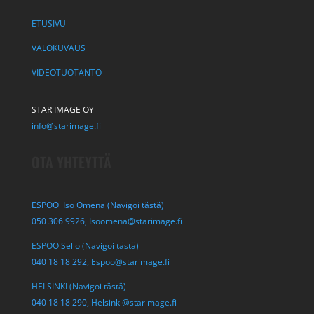
ETUSIVU
VALOKUVAUS
VIDEOTUOTANTO
STAR IMAGE OY
info@starimage.fi
OTA YHTEYTTÄ
ESPOO Iso Omena (Navigoi tästä)
050 306 9926,
Isoomena@starimage.fi
ESPOO Sello (Navigoi tästä)
040 18 18 292,
Espoo@starimage.fi
HELSINKI (Navigoi tästä)
040 18 18 290,
Helsinki@starimage.fi