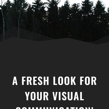
Film, 8 Shots
18,90
€
+
ADD
ADD
A FRESH LOOK FOR
YOUR VISUAL