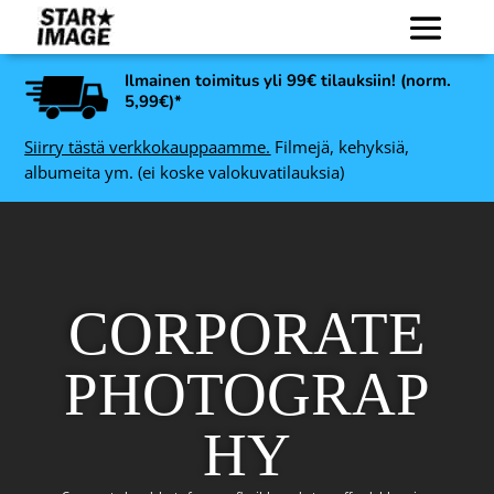
Ilmainen toimitus yli 99€ tilauksiin! (norm.
5,99€)*
Siirry tästä verkkokauppaamme.
Filmejä, kehyksiä,
albumeita ym. (ei koske valokuvatilauksia)
CORPORATE
PHOTOGRAP
HY
Kodak Gold 200 Color