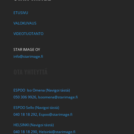
ETUSIVU
VALOKUVAUS
VIDEOTUOTANTO
STAR IMAGE OY
info@starimage.fi
OTA YHTEYTTÄ
ESPOO Iso Omena (Navigoi tästä)
050 306 9926,
Isoomena@starimage.fi
ESPOO Sello (Navigoi tästä)
040 18 18 292,
Espoo@starimage.fi
HELSINKI (Navigoi tästä)
040 18 18 290,
Helsinki@starimage.fi