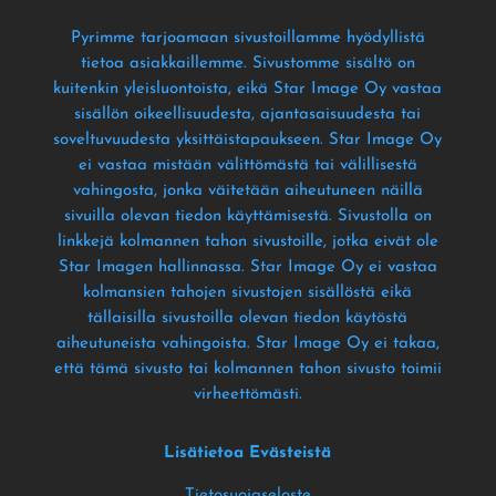
Pyrimme tarjoamaan sivustoillamme hyödyllistä
tietoa asiakkaillemme
. Sivustomme sisältö on
kuitenkin yleisluontoista
, eikä Star Image Oy vastaa
sisällön oikeellisuudesta
, ajantasaisuudesta tai
soveltuvuudesta yksittäistapaukseen
. Star Image Oy
ei vastaa mistään välittömästä tai välillisestä
vahingosta
, jonka väitetään aiheutuneen näillä
sivuilla olevan tiedon käyttämisestä
. Sivustolla on
linkkejä kolmannen tahon sivustoille
, jotka eivät ole
Star Imagen hallinnassa
. Star Image Oy ei vastaa
kolmansien tahojen sivustojen sisällöstä eikä
tällaisilla sivustoilla olevan tiedon käytöstä
aiheutuneista vahingoista
. Star Image Oy ei takaa
,
että tämä sivusto tai kolmannen tahon sivusto toimii
virheettömästi
.
Lisätietoa Evästeistä
Tietosuojaseloste