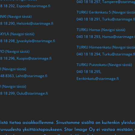
040 18 18 297,
Tampere@starimag
18 18 292,
Espoo@starimage.fi
TURKU Eerikinkatu 5 (Navigoi tästä
NKI (Navigoi tästä)
040 18 18 291,
Turku@starimage.f
18 18 290,
Helsinki@starimage.fi
TURKU Hansa (Navigoi tästä)
KYLÄ (Navigoi tästä)
040 18 18 293,
Hansa@starimage.f
18 18 298,
Jyvaskyla@starimage.fi
TURKU Hämeenkatu (Navigoi tästä
O (Navigoi tästä)
040 18 18 294,
Turku@starimage.f
18 18 296,
Kuopio@starimage.fi
TURKU Puistokatu (Navigoi tästä)
 (Navigoi tästä)
040 18 18 295,
548 8363,
Lahti@starimage.fi
Eerikinkatu@starimage.fi
(Navigoi tästä)
18 18 299,
Oulu@starimage.fi
istä tietoa asiakkaillemme
. Sivustomme sisältö on kuitenkin yleislu
ltuvuudesta yksittäistapaukseen
. Star Image Oy ei vastaa mistään vä