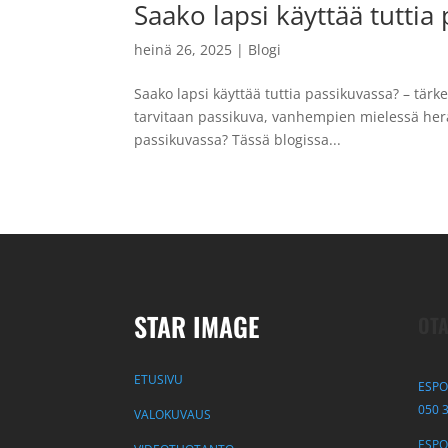
Saako lapsi käyttää tuttia
heinä 26, 2025
|
Blogi
Saako lapsi käyttää tuttia passikuvassa? – tärk
tarvitaan passikuva, vanhempien mielessä herää
passikuvassa? Tässä blogissa...
STAR IMAGE
OTA
ETUSIVU
ESPO
050 
VALOKUVAUS
ESPOO