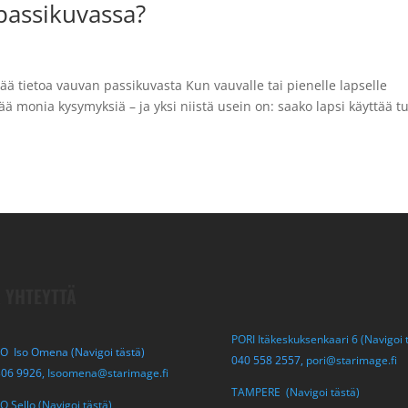
 passikuvassa?
eää tietoa vauvan passikuvasta Kun vauvalle tai pienelle lapselle
 monia kysymyksiä – ja yksi niistä usein on: saako lapsi käyttää tu
 YHTEYTTÄ
PORI Itäkeskuksenkaari 6 (Navigoi 
O Iso Omena (Navigoi tästä)
040 558 2557,
pori@starimage.fi
306 9926,
Isoomena@starimage.fi
TAMPERE (Navigoi tästä)
 Sello (Navigoi tästä)