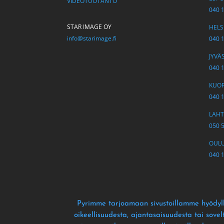
VIDEOTUOTANTO
040 
STAR IMAGE OY
HELSI
info@starimage.fi
040 
JYVÄS
040 
KUOPI
040 
LAHTI
050 
OULU 
040 
Pyrimme tarjoamaan sivustoillamme hyödyll
oikeellisuudesta
, ajantasaisuudesta tai sove