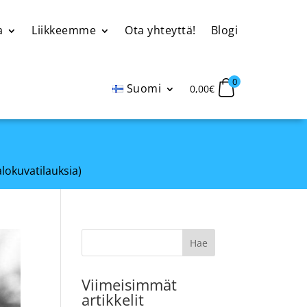
a
Liikkeemme
Ota yhteyttä!
Blogi
0
Suomi
0,00
€
alokuvatilauksia)
Viimeisimmät
artikkelit