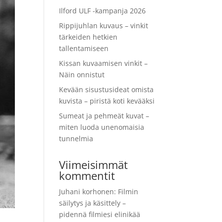
Ilford ULF -kampanja 2026
Rippijuhlan kuvaus – vinkit
tärkeiden hetkien
tallentamiseen
Kissan kuvaamisen vinkit –
Näin onnistut
Kevään sisustusideat omista
kuvista – piristä koti kevääksi
Sumeat ja pehmeät kuvat –
miten luoda unenomaisia
tunnelmia
Viimeisimmät
kommentit
Juhani korhonen
:
Filmin
säilytys ja käsittely –
pidennä filmiesi elinikää