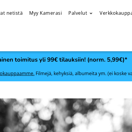
at netistä
Myy Kamerasi
Palvelut
Verkkokaupp
inen toimitus yli 99€ tilauksiin! (norm. 5,99€)*
rkkokauppaamme.
Filmejä, kehyksiä, albumeita ym. (ei koske v