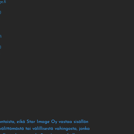
e.fi
)
i
i
)
i
ontoista
, eikä Star Image Oy vastaa sisällön
littömästä tai välillisestä vahingosta
, jonka