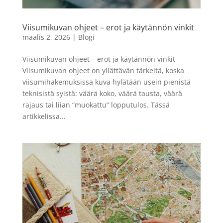
kuvaa
LISÄÄ
9,90
€
Viisumikuvan ohjeet – erot ja käytännön vinkit
+
LISÄÄ
maalis 2, 2026
|
Blogi
Viisumikuvan ohjeet – erot ja käytännön vinkit
Viisumikuvan ohjeet on yllättävän tärkeitä, koska
viisumihakemuksissa kuva hylätään usein pienistä
teknisistä syistä: väärä koko, väärä tausta, väärä
rajaus tai liian “muokattu” lopputulos. Tässä
artikkelissa...