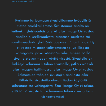
passikuvasuomi.fi
Pyrimme tarjoamaan sivustoillamme hyödyllistä
tietoa asiakkaillemme
. Sivustomme sisältö on
kuitenkin yleisluontoista
, eikä Star Image Oy vastaa
sisällön oikeellisuudesta
, ajantasaisuudesta tai
soveltuvuudesta yksittäistapaukseen
. Star Image Oy
ei vastaa mistään välittömästä tai välillisestä
vahingosta
, jonka väitetään aiheutuneen näillä
sivuilla olevan tiedon käyttämisestä
. Sivustolla on
linkkejä kolmannen tahon sivustoille
, jotka eivät ole
Star Imagen hallinnassa
. Star Image Oy ei vastaa
kolmansien tahojen sivustojen sisällöstä eikä
tällaisilla sivustoilla olevan tiedon käytöstä
aiheutuneista vahingoista
. Star Image Oy ei takaa
,
että tämä sivusto tai kolmannen tahon sivusto toimii
virheettömästi
.