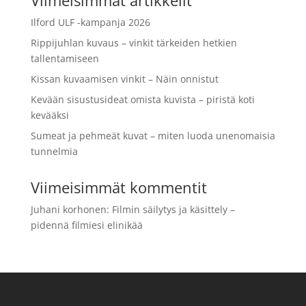
Ilford ULF -kampanja 2026
Rippijuhlan kuvaus – vinkit tärkeiden hetkien
tallentamiseen
Kissan kuvaamisen vinkit – Näin onnistut
Kevään sisustusideat omista kuvista – piristä koti
kevääksi
Sumeat ja pehmeät kuvat – miten luoda unenomaisia
tunnelmia
Viimeisimmät kommentit
Juhani korhonen
:
Filmin säilytys ja käsittely –
pidennä filmiesi elinikää