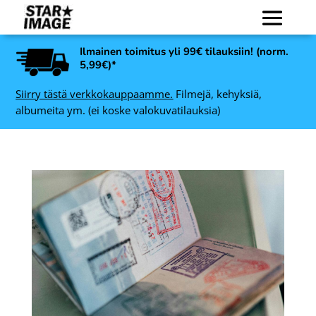
Ilmainen toimitus yli 99€ tilauksiin! (norm.
5,99€)*
Siirry tästä verkkokauppaamme.
Filmejä, kehyksiä,
albumeita ym. (ei koske valokuvatilauksia)
Ilford 400 Delta
mustavalkofilmi 120, 12