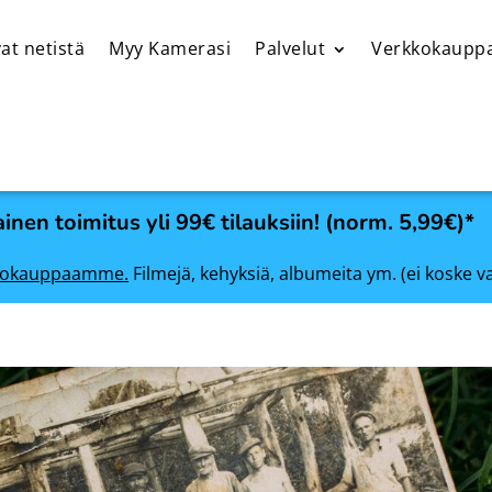
at netistä
Myy Kamerasi
Palvelut
Verkkokaupp
inen toimitus yli 99€ tilauksiin! (norm. 5,99€)*
rkkokauppaamme.
Filmejä, kehyksiä, albumeita ym. (ei koske v