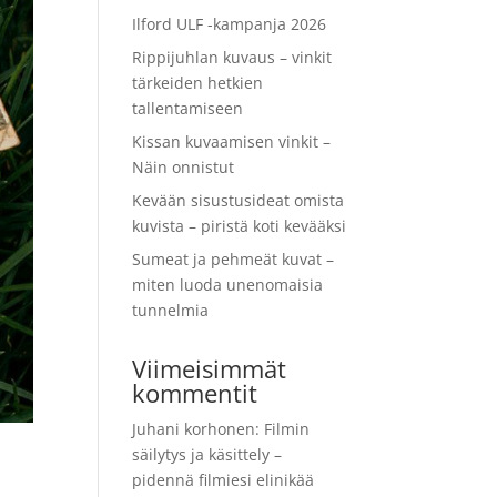
Ilford ULF -kampanja 2026
Rippijuhlan kuvaus – vinkit
tärkeiden hetkien
tallentamiseen
Kissan kuvaamisen vinkit –
Näin onnistut
Kevään sisustusideat omista
kuvista – piristä koti kevääksi
Sumeat ja pehmeät kuvat –
miten luoda unenomaisia
tunnelmia
Viimeisimmät
kommentit
Juhani korhonen
:
Filmin
säilytys ja käsittely –
pidennä filmiesi elinikää