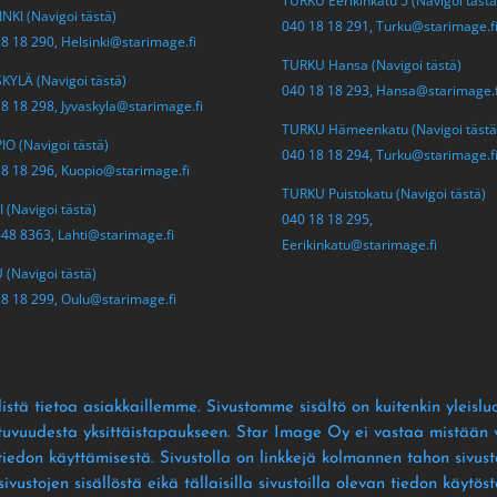
TURKU Eerikinkatu 5 (Navigoi tästä
NKI (Navigoi tästä)
040 18 18 291,
Turku@starimage.f
18 18 290,
Helsinki@starimage.fi
TURKU Hansa (Navigoi tästä)
KYLÄ (Navigoi tästä)
040 18 18 293,
Hansa@starimage.f
18 18 298,
Jyvaskyla@starimage.fi
TURKU Hämeenkatu (Navigoi tästä
O (Navigoi tästä)
040 18 18 294,
Turku@starimage.f
18 18 296,
Kuopio@starimage.fi
TURKU Puistokatu (Navigoi tästä)
 (Navigoi tästä)
040 18 18 295,
548 8363,
Lahti@starimage.fi
Eerikinkatu@starimage.fi
(Navigoi tästä)
18 18 299,
Oulu@starimage.fi
istä tietoa asiakkaillemme
. Sivustomme sisältö on kuitenkin yleislu
ltuvuudesta yksittäistapaukseen
. Star Image Oy ei vastaa mistään vä
 tiedon käyttämisestä
. Sivustolla on linkkejä kolmannen tahon sivusto
ustojen sisällöstä eikä tällaisilla sivustoilla olevan tiedon käytös