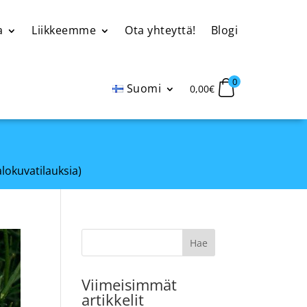
a
Liikkeemme
Ota yhteyttä!
Blogi
0
Suomi
0,00
€
alokuvatilauksia)
Viimeisimmät
artikkelit