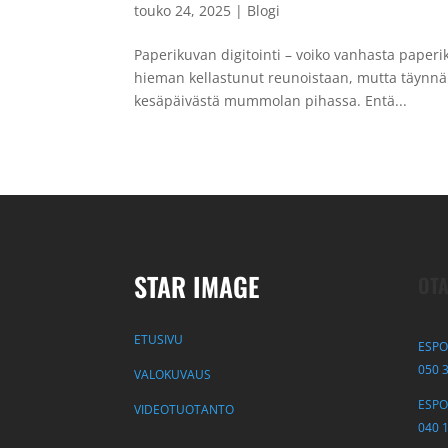
touko 24, 2025
|
Blogi
Paperikuvan digitointi – voiko vanhasta paperi
hieman kellastunut reunoistaan, mutta täynnä 
kesäpäivästä mummolan pihassa. Entä...
STAR IMAGE
OTA
ETUSIVU
ESPO
050 
VALOKUVAUS
ESPOO
VIDEOTUOTANTO
040 