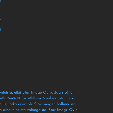
)
i
i
)
i
ontoista
, eikä Star Image Oy vastaa sisällön
littömästä tai välillisestä vahingosta
, jonka
ille
, jotka eivät ole Star Imagen hallinnassa
.
tä aiheutuneista vahingoista
. Star Image Oy ei