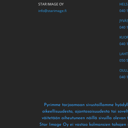
STAR IMAGE OY
HELSI
info@starimage.fi
040 
JYVÄS
040 
KUOPI
040 
LAHTI
050 
OULU 
040 
Pyrimme tarjoamaan sivustoillamme hyödyll
oikeellisuudesta
, ajantasaisuudesta tai sove
väitetään aiheutuneen näillä sivuilla olevan
Star Image Oy ei vastaa kolmansien tahojen siv