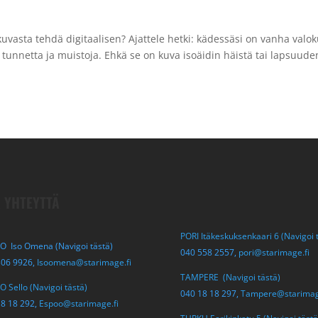
kuvasta tehdä digitaalisen? Ajattele hetki: kädessäsi on vanha valok
tunnetta ja muistoja. Ehkä se on kuva isoäidin häistä tai lapsuude
 YHTEYTTÄ
PORI Itäkeskuksenkaari 6 (Navigoi 
O Iso Omena (Navigoi tästä)
040 558 2557,
pori@starimage.fi
306 9926,
Isoomena@starimage.fi
TAMPERE (Navigoi tästä)
 Sello (Navigoi tästä)
040 18 18 297,
Tampere@starimag
18 18 292,
Espoo@starimage.fi