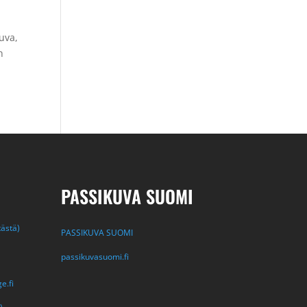
uva,
n
PASSIKUVA SUOMI
tästä)
PASSIKUVA SUOMI
passikuvasuomi.fi
e.fi