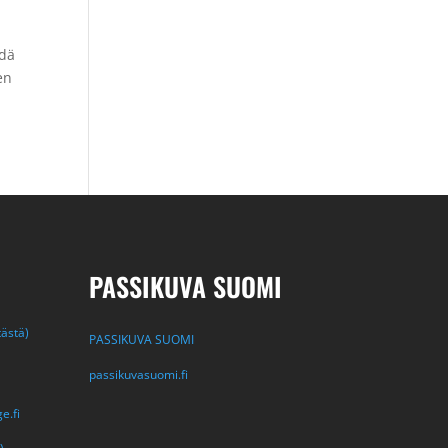
hdä
en
PASSIKUVA SUOMI
tästä)
PASSIKUVA SUOMI
passikuvasuomi.fi
e.fi