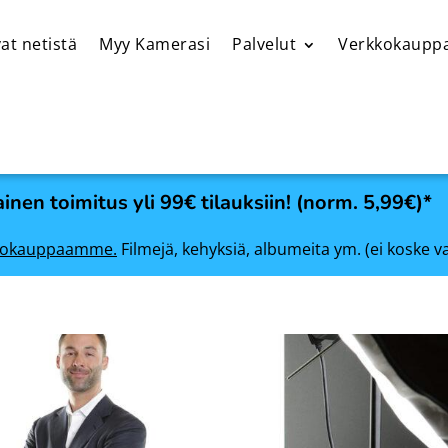
at netistä
Myy Kamerasi
Palvelut
Verkkokaupp
inen toimitus yli 99€ tilauksiin! (norm. 5,99€)*
rkkokauppaamme.
Filmejä, kehyksiä, albumeita ym. (ei koske v