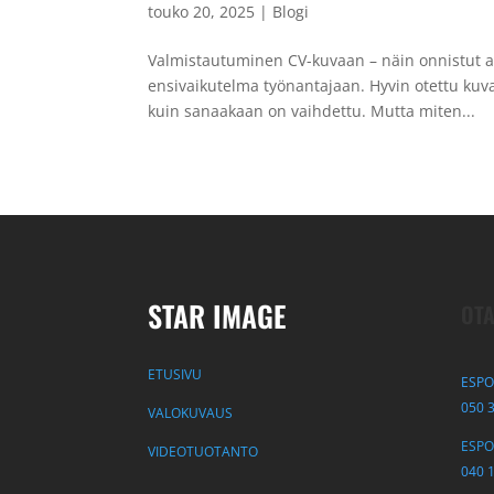
touko 20, 2025
|
Blogi
Valmistautuminen CV-kuvaan – näin onnistut am
ensivaikutelma työnantajaan. Hyvin otettu kuv
kuin sanaakaan on vaihdettu. Mutta miten...
STAR IMAGE
OTA
ETUSIVU
ESPO
050 
VALOKUVAUS
ESPOO
VIDEOTUOTANTO
040 