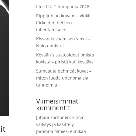
Ilford ULF -kampanja 2026
Rippijuhlan kuvaus – vinkit
tärkeiden hetkien
tallentamiseen
Kissan kuvaamisen vinkit –
Näin onnistut
Kevään sisustusideat omista
kuvista – piristä koti kevääksi
Sumeat ja pehmeät kuvat –
miten luoda unenomaisia
tunnelmia
Viimeisimmät
kommentit
Juhani korhonen
:
Filmin
säilytys ja käsittely –
it
pidennä filmiesi elinikää