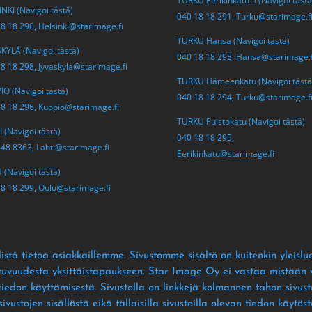
TURKU Eerikinkatu 5 (Navigoi tästä
NKI (Navigoi tästä)
040 18 18 291,
Turku@starimage.f
18 18 290,
Helsinki@starimage.fi
TURKU Hansa (Navigoi tästä)
KYLÄ (Navigoi tästä)
040 18 18 293,
Hansa@starimage.f
18 18 298,
Jyvaskyla@starimage.fi
TURKU Hämeenkatu (Navigoi tästä
O (Navigoi tästä)
040 18 18 294,
Turku@starimage.f
18 18 296,
Kuopio@starimage.fi
TURKU Puistokatu (Navigoi tästä)
 (Navigoi tästä)
040 18 18 295,
548 8363,
Lahti@starimage.fi
Eerikinkatu@starimage.fi
(Navigoi tästä)
18 18 299,
Oulu@starimage.fi
istä tietoa asiakkaillemme
. Sivustomme sisältö on kuitenkin yleislu
ltuvuudesta yksittäistapaukseen
. Star Image Oy ei vastaa mistään vä
 tiedon käyttämisestä
. Sivustolla on linkkejä kolmannen tahon sivusto
ustojen sisällöstä eikä tällaisilla sivustoilla olevan tiedon käytös