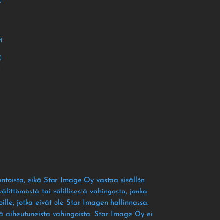
)
i
i
)
i
ontoista
, eikä Star Image Oy vastaa sisällön
littömästä tai välillisestä vahingosta
, jonka
ille
, jotka eivät ole Star Imagen hallinnassa
.
tä aiheutuneista vahingoista
. Star Image Oy ei