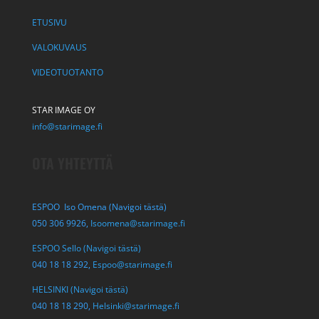
ETUSIVU
VALOKUVAUS
VIDEOTUOTANTO
STAR IMAGE OY
info@starimage.fi
OTA YHTEYTTÄ
ESPOO Iso Omena (Navigoi tästä)
050 306 9926,
Isoomena@starimage.fi
ESPOO Sello (Navigoi tästä)
040 18 18 292,
Espoo@starimage.fi
HELSINKI (Navigoi tästä)
040 18 18 290,
Helsinki@starimage.fi