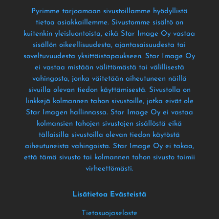
Pyrimme tarjoamaan sivustoillamme hyödyllistä
tietoa asiakkaillemme
. Sivustomme sisältö on
kuitenkin yleisluontoista
, eikä Star Image Oy vastaa
sisällön oikeellisuudesta
, ajantasaisuudesta tai
soveltuvuudesta yksittäistapaukseen
. Star Image Oy
ei vastaa mistään välittömästä tai välillisestä
vahingosta
, jonka väitetään aiheutuneen näillä
sivuilla olevan tiedon käyttämisestä
. Sivustolla on
linkkejä kolmannen tahon sivustoille
, jotka eivät ole
Star Imagen hallinnassa
. Star Image Oy ei vastaa
kolmansien tahojen sivustojen sisällöstä eikä
tällaisilla sivustoilla olevan tiedon käytöstä
aiheutuneista vahingoista
. Star Image Oy ei takaa
,
että tämä sivusto tai kolmannen tahon sivusto toimii
virheettömästi
.
Lisätietoa Evästeistä
Tietosuojaseloste