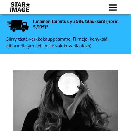
Ilmainen toimitus yli 99€ tilauksiin! (norm.
5,99€)*
Siirry tästä verkkokauppaamme.
Filmejä, kehyksiä,
albumeita ym. (ei koske valokuvatilauksia)
Flic UltraPan 100, 120