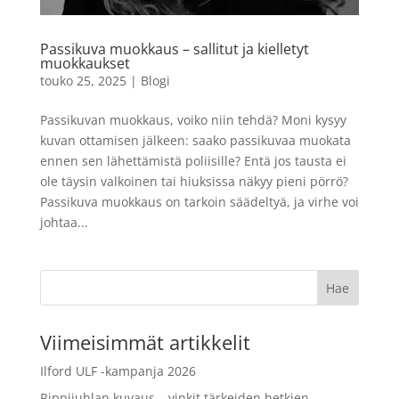
mustavalkofilmi
9,90
€
Tällä
LISÄÄ
+
LISÄÄ
Passikuva muokkaus – sallitut ja kielletyt
tuotteella
muokkaukset
on
touko 25, 2025
|
Blogi
useampi
muunnelma.
Passikuvan muokkaus, voiko niin tehdä? Moni kysyy
Voit
kuvan ottamisen jälkeen: saako passikuvaa muokata
tehdä
ennen sen lähettämistä poliisille? Entä jos tausta ei
valinnat
ole täysin valkoinen tai hiuksissa näkyy pieni pörrö?
tuotteen
Passikuva muokkaus on tarkoin säädeltyä, ja virhe voi
sivulla.
johtaa...
Viimeisimmät artikkelit
Ilford ULF -kampanja 2026
Rippijuhlan kuvaus – vinkit tärkeiden hetkien