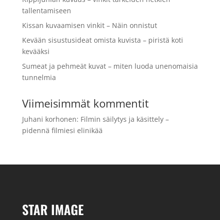
tallentamiseen
Kissan kuvaamisen vinkit – Näin onnistut
Kevään sisustusideat omista kuvista – piristä koti
kevääksi
Sumeat ja pehmeät kuvat – miten luoda unenomaisia
tunnelmia
Viimeisimmät kommentit
Juhani korhonen
:
Filmin säilytys ja käsittely –
pidennä filmiesi elinikää
STAR IMAGE