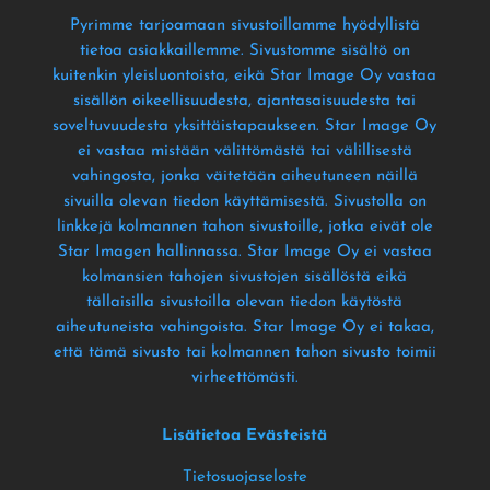
Pyrimme tarjoamaan sivustoillamme hyödyllistä
tietoa asiakkaillemme
. Sivustomme sisältö on
kuitenkin yleisluontoista
, eikä Star Image Oy vastaa
sisällön oikeellisuudesta
, ajantasaisuudesta tai
soveltuvuudesta yksittäistapaukseen
. Star Image Oy
ei vastaa mistään välittömästä tai välillisestä
vahingosta
, jonka väitetään aiheutuneen näillä
sivuilla olevan tiedon käyttämisestä
. Sivustolla on
linkkejä kolmannen tahon sivustoille
, jotka eivät ole
Star Imagen hallinnassa
. Star Image Oy ei vastaa
kolmansien tahojen sivustojen sisällöstä eikä
tällaisilla sivustoilla olevan tiedon käytöstä
aiheutuneista vahingoista
. Star Image Oy ei takaa
,
että tämä sivusto tai kolmannen tahon sivusto toimii
virheettömästi
.
Lisätietoa Evästeistä
Tietosuojaseloste