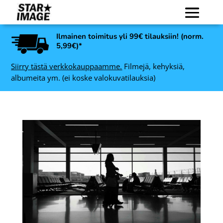
Ilmainen toimitus yli 99€ tilauksiin! (norm.
5,99€)*
Siirry tästä verkkokauppaamme.
Filmejä, kehyksiä,
albumeita ym. (ei koske valokuvatilauksia)
Focus Prestige Minimax
12
albumi punainen, 100