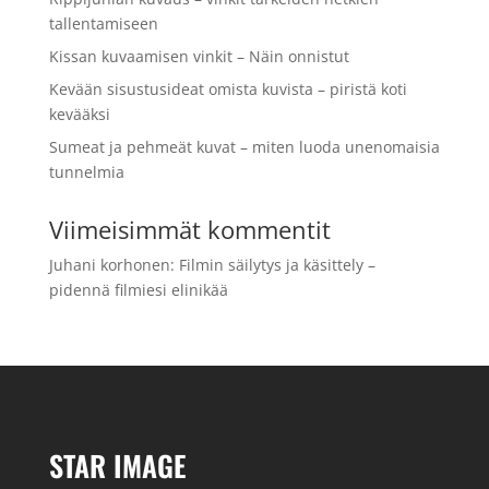
tallentamiseen
Kissan kuvaamisen vinkit – Näin onnistut
Kevään sisustusideat omista kuvista – piristä koti
kevääksi
Sumeat ja pehmeät kuvat – miten luoda unenomaisia
tunnelmia
Viimeisimmät kommentit
Juhani korhonen
:
Filmin säilytys ja käsittely –
pidennä filmiesi elinikää
STAR IMAGE