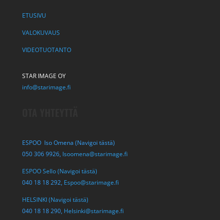
ETUSIVU
VALOKUVAUS
VIDEOTUOTANTO
STAR IMAGE OY
info@starimage.fi
OTA YHTEYTTÄ
ESPOO Iso Omena (Navigoi tästä)
050 306 9926,
Isoomena@starimage.fi
ESPOO Sello (Navigoi tästä)
040 18 18 292,
Espoo@starimage.fi
HELSINKI (Navigoi tästä)
040 18 18 290,
Helsinki@starimage.fi