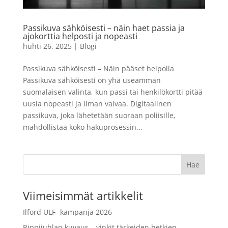
kuvaa
6,99
€
Passikuva sähköisesti – näin haet passia ja
LISÄÄ
+
LISÄÄ
ajokorttia helposti ja nopeasti
huhti 26, 2025
|
Blogi
Passikuva sähköisesti – Näin pääset helpolla
Passikuva sähköisesti on yhä useamman
suomalaisen valinta, kun passi tai henkilökortti pitää
uusia nopeasti ja ilman vaivaa. Digitaalinen
passikuva, joka lähetetään suoraan poliisille,
mahdollistaa koko hakuprosessin...
Viimeisimmät artikkelit
Ilford ULF -kampanja 2026
Rippijuhlan kuvaus – vinkit tärkeiden hetkien