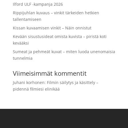
Ilford ULF -kampanja 2026
Rippijuhlan kuvaus – vinkit tärkeiden hetkien
tallentamiseen
Kissan kuvaamisen vinkit – Näin onnistut
Kevään sisustusideat omista kuvista – piristä koti
kevääksi
Sumeat ja pehmeät kuvat – miten luoda unenomaisia
tunnelmia
Viimeisimmät kommentit
Juhani korhonen
:
Filmin säilytys ja käsittely –
pidennä filmiesi elinikää