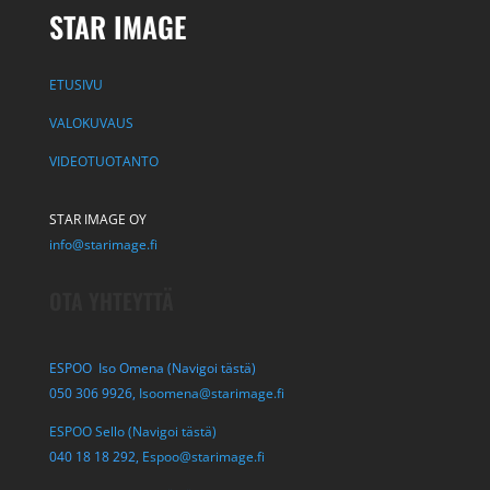
STAR IMAGE
ETUSIVU
VALOKUVAUS
VIDEOTUOTANTO
STAR IMAGE OY
info@starimage.fi
OTA YHTEYTTÄ
ESPOO Iso Omena (Navigoi tästä)
050 306 9926,
Isoomena@starimage.fi
ESPOO Sello (Navigoi tästä)
040 18 18 292,
Espoo@starimage.fi