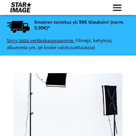
Ilmainen toimitus yli 99€ tilauksiin! (norm.
5,99€)*
Siirry tästä verkkokauppaamme.
Filmejä, kehyksiä,
albumeita ym. (ei koske valokuvatilauksia)
Line valokuvakehys,