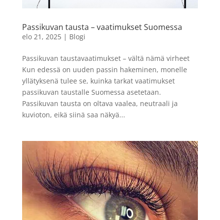
valkoinen - 21 x 30 cm
5,49
€
LISÄÄ
+
LISÄÄ
Passikuvan tausta – vaatimukset Suomessa
elo 21, 2025
|
Blogi
Passikuvan taustavaatimukset – vältä nämä virheet
Kun edessä on uuden passin hakeminen, monelle
yllätyksenä tulee se, kuinka tarkat vaatimukset
passikuvan taustalle Suomessa asetetaan.
Passikuvan tausta on oltava vaalea, neutraali ja
kuvioton, eikä siinä saa näkyä...