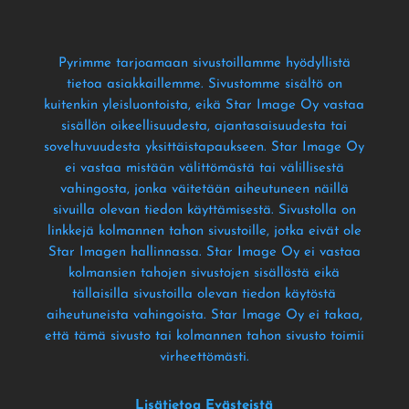
Pyrimme tarjoamaan sivustoillamme hyödyllistä
tietoa asiakkaillemme
. Sivustomme sisältö on
kuitenkin yleisluontoista
, eikä Star Image Oy vastaa
sisällön oikeellisuudesta
, ajantasaisuudesta tai
soveltuvuudesta yksittäistapaukseen
. Star Image Oy
ei vastaa mistään välittömästä tai välillisestä
vahingosta
, jonka väitetään aiheutuneen näillä
sivuilla olevan tiedon käyttämisestä
. Sivustolla on
linkkejä kolmannen tahon sivustoille
, jotka eivät ole
Star Imagen hallinnassa
. Star Image Oy ei vastaa
kolmansien tahojen sivustojen sisällöstä eikä
tällaisilla sivustoilla olevan tiedon käytöstä
aiheutuneista vahingoista
. Star Image Oy ei takaa
,
että tämä sivusto tai kolmannen tahon sivusto toimii
virheettömästi
.
Lisätietoa Evästeistä