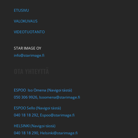
ETUSIVU
VALOKUVAUS
VIDEOTUOTANTO
STAR IMAGE OY
info@starimage.fi
OTA YHTEYTTÄ
ESPOO Iso Omena (Navigoi tästä)
050 306 9926,
Isoomena@starimage.fi
ESPOO Sello (Navigoi tästä)
040 18 18 292,
Espoo@starimage.fi
HELSINKI (Navigoi tästä)
040 18 18 290,
Helsinki@starimage.fi