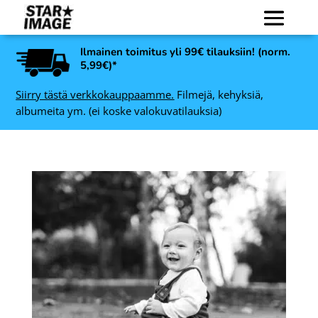
Ilmainen toimitus yli 99€ tilauksiin! (norm.
5,99€)*
Siirry tästä verkkokauppaamme.
Filmejä, kehyksiä,
albumeita ym. (ei koske valokuvatilauksia)
Paterson Film Squeegee
-