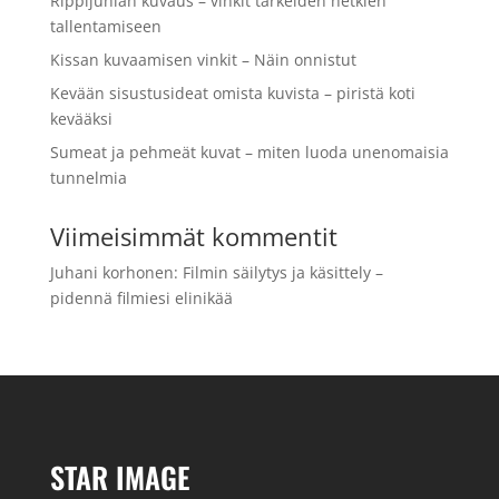
Rippijuhlan kuvaus – vinkit tärkeiden hetkien
tallentamiseen
Kissan kuvaamisen vinkit – Näin onnistut
Kevään sisustusideat omista kuvista – piristä koti
kevääksi
Sumeat ja pehmeät kuvat – miten luoda unenomaisia
tunnelmia
Viimeisimmät kommentit
Juhani korhonen
:
Filmin säilytys ja käsittely –
pidennä filmiesi elinikää
STAR IMAGE