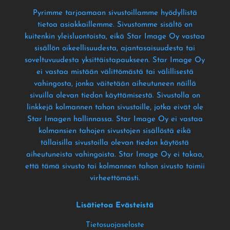
Pyrimme tarjoamaan sivustoillamme hyödyllistä
tietoa asiakkaillemme
. Sivustomme sisältö on
kuitenkin yleisluontoista
, eikä Star Image Oy vastaa
sisällön oikeellisuudesta
, ajantasaisuudesta tai
soveltuvuudesta yksittäistapaukseen
. Star Image Oy
ei vastaa mistään välittömästä tai välillisestä
vahingosta
, jonka väitetään aiheutuneen näillä
sivuilla olevan tiedon käyttämisestä
. Sivustolla on
linkkejä kolmannen tahon sivustoille
, jotka eivät ole
Star Imagen hallinnassa
. Star Image Oy ei vastaa
kolmansien tahojen sivustojen sisällöstä eikä
tällaisilla sivustoilla olevan tiedon käytöstä
aiheutuneista vahingoista
. Star Image Oy ei takaa
,
että tämä sivusto tai kolmannen tahon sivusto toimii
virheettömästi
.
Lisätietoa Evästeistä
Tietosuojaseloste