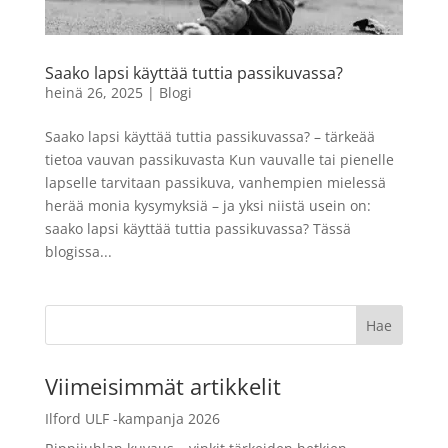
21,90
€
+
LISÄÄ
LISÄÄ
Saako lapsi käyttää tuttia passikuvassa?
heinä 26, 2025
|
Blogi
Saako lapsi käyttää tuttia passikuvassa? – tärkeää
tietoa vauvan passikuvasta Kun vauvalle tai pienelle
lapselle tarvitaan passikuva, vanhempien mielessä
herää monia kysymyksiä – ja yksi niistä usein on:
saako lapsi käyttää tuttia passikuvassa? Tässä
blogissa...
Viimeisimmät artikkelit
Ilford ULF -kampanja 2026