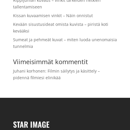
Rippijuhlan kuvaus – vinkit tärkeiden hetkien
tallentamiseen
Kissan kuvaamisen vinkit – Näin onnistut
Kevään sisustusideat omista kuvista – piristä koti
kevääksi
Sumeat ja pehmeät kuvat – miten luoda unenomaisia
tunnelmia
Viimeisimmät kommentit
Juhani korhonen
:
Filmin säilytys ja käsittely –
pidennä filmiesi elinikää
STAR IMAGE