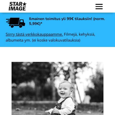
Ilmainen toimitus yli 99€ tilauksiin! (norm.
5,99€)*
Siirry tästä verkkokauppaamme.
Filmejä, kehyksiä,
albumeita ym. (ei koske valokuvatilauksia)
Revolog ECHO 400 135, 36
36