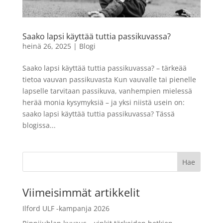
kuvaa väriefektifilmi
19,90
€
+
LISÄÄ
LISÄÄ
Saako lapsi käyttää tuttia passikuvassa?
heinä 26, 2025
|
Blogi
Saako lapsi käyttää tuttia passikuvassa? – tärkeää
tietoa vauvan passikuvasta Kun vauvalle tai pienelle
lapselle tarvitaan passikuva, vanhempien mielessä
herää monia kysymyksiä – ja yksi niistä usein on:
saako lapsi käyttää tuttia passikuvassa? Tässä
blogissa...
Viimeisimmät artikkelit
Ilford ULF -kampanja 2026