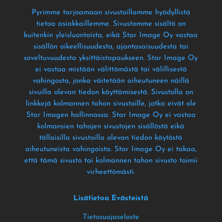
Pyrimme tarjoamaan sivustoillamme hyödyllistä
tietoa asiakkaillemme
. Sivustomme sisältö on
kuitenkin yleisluontoista
, eikä Star Image Oy vastaa
sisällön oikeellisuudesta
, ajantasaisuudesta tai
soveltuvuudesta yksittäistapaukseen
. Star Image Oy
ei vastaa mistään välittömästä tai välillisestä
vahingosta
, jonka väitetään aiheutuneen näillä
sivuilla olevan tiedon käyttämisestä
. Sivustolla on
linkkejä kolmannen tahon sivustoille
, jotka eivät ole
Star Imagen hallinnassa
. Star Image Oy ei vastaa
kolmansien tahojen sivustojen sisällöstä eikä
tällaisilla sivustoilla olevan tiedon käytöstä
aiheutuneista vahingoista
. Star Image Oy ei takaa
,
että tämä sivusto tai kolmannen tahon sivusto toimii
virheettömästi
.
Lisätietoa Evästeistä
Tietosuojaseloste