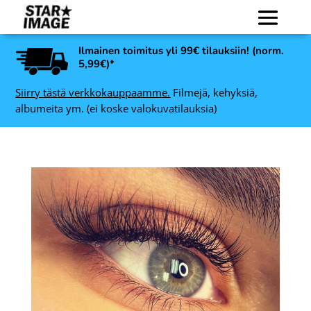
Ilmainen toimitus yli 99€ tilauksiin! (norm.
5,99€)*
Siirry tästä verkkokauppaamme.
Filmejä, kehyksiä,
albumeita ym. (ei koske valokuvatilauksia)
Art Link Kaspar
 1L
valokuvakehys, musta -