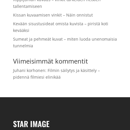
tallentamiseen
Kissan kuvaamisen vinkit – Näin onnistut
Kevään sisustusideat omista kuvista – piristä koti
kevääksi
Sumeat ja pehmeät kuvat – miten luoda unenomaisia
tunnelmia
Viimeisimmät kommentit
Juhani korhonen
:
Filmin säilytys ja käsittely –
pidennä filmiesi elinikää
STAR IMAGE