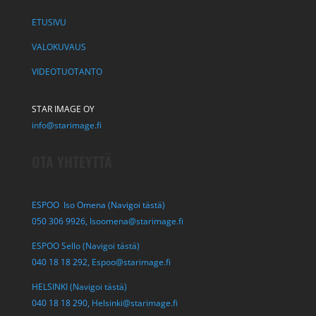
ETUSIVU
VALOKUVAUS
VIDEOTUOTANTO
STAR IMAGE OY
info@starimage.fi
OTA YHTEYTTÄ
ESPOO Iso Omena (Navigoi tästä)
050 306 9926,
Isoomena@starimage.fi
ESPOO Sello (Navigoi tästä)
040 18 18 292,
Espoo@starimage.fi
HELSINKI (Navigoi tästä)
040 18 18 290,
Helsinki@starimage.fi