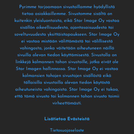
Pyrimme tarjoamaan sivustoillamme hyödyllistä
tietoa asiakkaillemme
. Sivustomme sisältö on
kuitenkin yleisluontoista
, eikä Star Image Oy vastaa
sisällön oikeellisuudesta
, ajantasaisuudesta tai
soveltuvuudesta yksittäistapaukseen
. Star Image Oy
ei vastaa mistään välittömästä tai välillisestä
vahingosta
, jonka väitetään aiheutuneen näillä
sivuilla olevan tiedon käyttämisestä
. Sivustolla on
linkkejä kolmannen tahon sivustoille
, jotka eivät ole
Star Imagen hallinnassa
. Star Image Oy ei vastaa
kolmansien tahojen sivustojen sisällöstä eikä
tällaisilla sivustoilla olevan tiedon käytöstä
aiheutuneista vahingoista
. Star Image Oy ei takaa
,
että tämä sivusto tai kolmannen tahon sivusto toimii
virheettömästi
.
Lisätietoa Evästeistä
Tietosuojaseloste