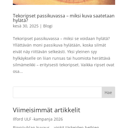
10 x 15 cm
LISÄÄ
4,99
€
Tekoripset passikuvassa – miksi kuva saatetaan
+
LISÄÄ
hylätä?
kesä 30, 2025
|
Blogi
Tekoripset passikuvassa – miksi se voidaan hylätä?
Yllättävän moni passikuva hylätään, koska silmät
eivät näy riittävän selkeästi. Yksi yleinen syy
hylkäykselle on liian runsas tai huomiota herättävä
silmämeikki – erityisesti tekoripset. Vaikka ripset ovat
osa...
Viimeisimmät artikkelit
Ilford ULF -kampanja 2026
Rippijuhlan kuvaus – vinkit tärkeiden hetkien