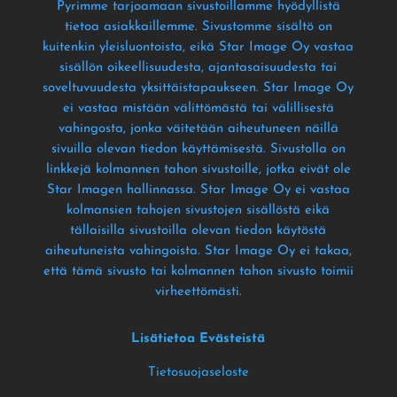
Pyrimme tarjoamaan sivustoillamme hyödyllistä
tietoa asiakkaillemme
. Sivustomme sisältö on
kuitenkin yleisluontoista
, eikä Star Image Oy vastaa
sisällön oikeellisuudesta
, ajantasaisuudesta tai
soveltuvuudesta yksittäistapaukseen
. Star Image Oy
ei vastaa mistään välittömästä tai välillisestä
vahingosta
, jonka väitetään aiheutuneen näillä
sivuilla olevan tiedon käyttämisestä
. Sivustolla on
linkkejä kolmannen tahon sivustoille
, jotka eivät ole
Star Imagen hallinnassa
. Star Image Oy ei vastaa
kolmansien tahojen sivustojen sisällöstä eikä
tällaisilla sivustoilla olevan tiedon käytöstä
aiheutuneista vahingoista
. Star Image Oy ei takaa
,
että tämä sivusto tai kolmannen tahon sivusto toimii
virheettömästi
.
Lisätietoa Evästeistä
Tietosuojaseloste