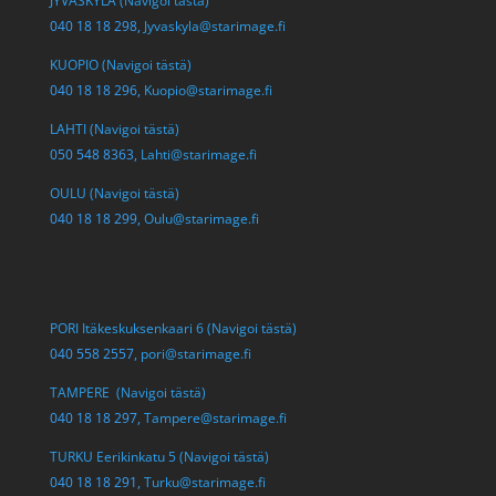
JYVÄSKYLÄ (Navigoi tästä)
040 18 18 298,
Jyvaskyla@starimage.fi
KUOPIO (Navigoi tästä)
040 18 18 296,
Kuopio@starimage.fi
LAHTI (Navigoi tästä)
050 548 8363,
Lahti@starimage.fi
OULU (Navigoi tästä)
040 18 18 299,
Oulu@starimage.fi
PORI Itäkeskuksenkaari 6 (Navigoi tästä)
040 558 2557,
pori@starimage.fi
TAMPERE (Navigoi tästä)
040 18 18 297,
Tampere@starimage.fi
TURKU Eerikinkatu 5 (Navigoi tästä)
040 18 18 291,
Turku@starimage.fi