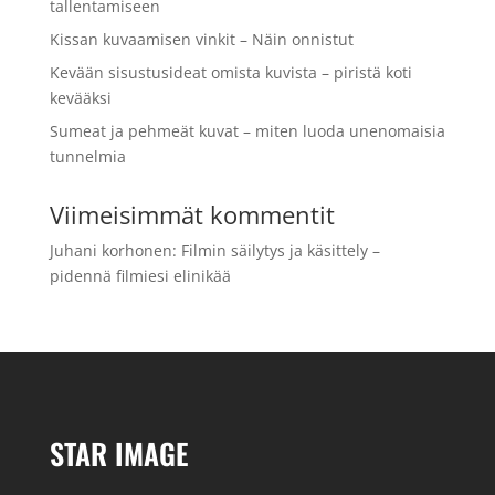
tallentamiseen
Kissan kuvaamisen vinkit – Näin onnistut
Kevään sisustusideat omista kuvista – piristä koti
kevääksi
Sumeat ja pehmeät kuvat – miten luoda unenomaisia
tunnelmia
Viimeisimmät kommentit
Juhani korhonen
:
Filmin säilytys ja käsittely –
pidennä filmiesi elinikää
STAR IMAGE