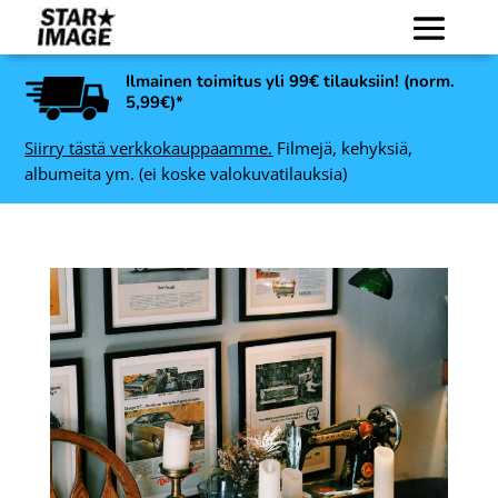
Ilmainen toimitus yli 99€ tilauksiin! (norm.
5,99€)*
Siirry tästä verkkokauppaamme.
Filmejä, kehyksiä,
albumeita ym. (ei koske valokuvatilauksia)
Art Link Trendline
valokuvakehys, Valkoinen