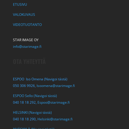
ETUSIVU
VALOKUVAUS
VIDEOTUOTANTO
STAR IMAGE OY
info@starimage.fi
OTA YHTEYTTÄ
ESPOO Iso Omena (Navigoi tästä)
050 306 9926,
Isoomena@starimage.fi
ESPOO Sello (Navigoi tästä)
040 18 18 292,
Espoo@starimage.fi
HELSINKI (Navigoi tästä)
040 18 18 290,
Helsinki@starimage.fi