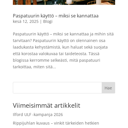
- 40 x 50 cm
9,99
€
Paspatuurin käyttö – miksi se kannattaa
LISÄÄ
+
LISÄÄ
kesä 12, 2025
|
Blogi
Paspatuurin käyttö – miksi se kannattaa ja mihin sitä
tarvitaan? Paspatuurin käyttö on olennainen osa
laadukasta kehystämistä, kun haluat sekä suojata
että korostaa valokuvaa tai taideteosta. Tässä
blogissa kerromme selkeästi, mitä paspatuuri
tarkoittaa, miten sitä...
Viimeisimmät artikkelit
Ilford ULF -kampanja 2026
Rippijuhlan kuvaus – vinkit tärkeiden hetkien