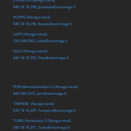
JYVÄSKYLÄ (Navigoi tästä)
040 18 18 298,
Jyvaskyla@starimage.fi
KUOPIO (Navigoi tästä)
040 18 18 296,
Kuopio@starimage.fi
LAHTI (Navigoi tästä)
050 548 8363,
Lahti@starimage.fi
OULU (Navigoi tästä)
040 18 18 299,
Oulu@starimage.fi
PORI Itäkeskuksenkaari 6 (Navigoi tästä)
040 558 2557,
pori@starimage.fi
TAMPERE (Navigoi tästä)
040 18 18 297,
Tampere@starimage.fi
TURKU Eerikinkatu 5 (Navigoi tästä)
040 18 18 291,
Turku@starimage.fi