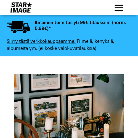
Ilmainen toimitus yli 99€ tilauksiin! (norm.
5,99€)*
Siirry tästä verkkokauppaamme.
Filmejä, kehyksiä,
albumeita ym. (ei koske valokuvatilauksia)
Lexar microSDXC
35,
Professional SP UHS-I