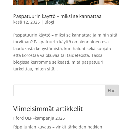
muistikortti 128 GB
LISÄÄ
64,90
€
Paspatuurin käyttö – miksi se kannattaa
+
LISÄÄ
kesä 12, 2025
|
Blogi
Paspatuurin käyttö – miksi se kannattaa ja mihin sitä
tarvitaan? Paspatuurin käyttö on olennainen osa
laadukasta kehystämistä, kun haluat sekä suojata
että korostaa valokuvaa tai taideteosta. Tässä
blogissa kerromme selkeästi, mitä paspatuuri
tarkoittaa, miten sitä...
Viimeisimmät artikkelit
Ilford ULF -kampanja 2026
Rippijuhlan kuvaus – vinkit tärkeiden hetkien