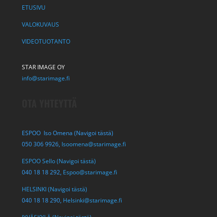
ETUSIVU
VALOKUVAUS
VIDEOTUOTANTO
STAR IMAGE OY
info@starimage.fi
OTA YHTEYTTÄ
ESPOO Iso Omena (Navigoi tästä)
050 306 9926,
Isoomena@starimage.fi
ESPOO Sello (Navigoi tästä)
040 18 18 292,
Espoo@starimage.fi
HELSINKI (Navigoi tästä)
040 18 18 290,
Helsinki@starimage.fi