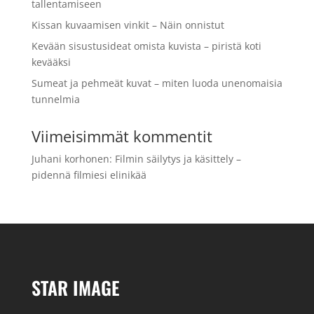
tallentamiseen
Kissan kuvaamisen vinkit – Näin onnistut
Kevään sisustusideat omista kuvista – piristä koti
kevääksi
Sumeat ja pehmeät kuvat – miten luoda unenomaisia
tunnelmia
Viimeisimmät kommentit
Juhani korhonen
:
Filmin säilytys ja käsittely –
pidennä filmiesi elinikää
STAR IMAGE