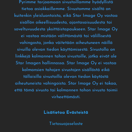
Pyrimme tarjoamaan sivustoillamme hyödyllistä
tietoa asiakkaillemme
. Sivustomme sisältö on
kuitenkin yleisluontoista
, eikä Star Image Oy vastaa
sisällön oikeellisuudesta
, ajantasaisuudesta tai
soveltuvuudesta yksittäistapaukseen
. Star Image Oy
ei vastaa mistään välittömästä tai välillisestä
vahingosta
, jonka väitetään aiheutuneen näillä
sivuilla olevan tiedon käyttämisestä
. Sivustolla on
linkkejä kolmannen tahon sivustoille
, jotka eivät ole
Star Imagen hallinnassa
. Star Image Oy ei vastaa
kolmansien tahojen sivustojen sisällöstä eikä
tällaisilla sivustoilla olevan tiedon käytöstä
aiheutuneista vahingoista
. Star Image Oy ei takaa
,
että tämä sivusto tai kolmannen tahon sivusto toimii
virheettömästi
.
Lisätietoa Evästeistä
Tietosuojaseloste