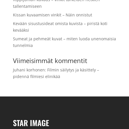
tallentamiseen
Kissan kuvaamisen vinkit – Näin onnistut
Kevään sisustusideat omista kuvista – piristä koti
kevääksi
Sumeat ja pehmeät kuvat – miten luoda unenomaisia
tunnelmia
Viimeisimmät kommentit
Juhani korhonen
:
Filmin säilytys ja käsittely –
pidennä filmiesi elinikää
STAR IMAGE