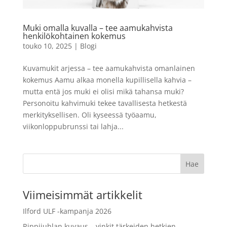
400/36 3-pack
36,90
€
+
LISÄÄ
Muki omalla kuvalla – tee aamukahvista
LISÄÄ
henkilökohtainen kokemus
touko 10, 2025
|
Blogi
Kuvamukit arjessa – tee aamukahvista omanlainen
kokemus Aamu alkaa monella kupillisella kahvia –
mutta entä jos muki ei olisi mikä tahansa muki?
Personoitu kahvimuki tekee tavallisesta hetkestä
merkityksellisen. Oli kyseessä työaamu,
viikonloppubrunssi tai lahja...
Viimeisimmät artikkelit
Ilford ULF -kampanja 2026
Rippijuhlan kuvaus – vinkit tärkeiden hetkien