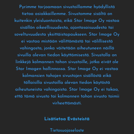
Pyrimme tarjoamaan sivustoillamme hyödyllistä
tietoa asiakkaillemme
. Sivustomme sisältö on
kuitenkin yleisluontoista
, eikä Star Image Oy vastaa
sisällön oikeellisuudesta
, ajantasaisuudesta tai
soveltuvuudesta yksittäistapaukseen
. Star Image Oy
ei vastaa mistään välittömästä tai välillisestä
vahingosta
, jonka väitetään aiheutuneen näillä
sivuilla olevan tiedon käyttämisestä
. Sivustolla on
linkkejä kolmannen tahon sivustoille
, jotka eivät ole
Star Imagen hallinnassa
. Star Image Oy ei vastaa
kolmansien tahojen sivustojen sisällöstä eikä
tällaisilla sivustoilla olevan tiedon käytöstä
aiheutuneista vahingoista
. Star Image Oy ei takaa
,
että tämä sivusto tai kolmannen tahon sivusto toimii
virheettömästi
.
Lisätietoa Evästeistä
Tietosuojaseloste