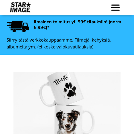
Ilmainen toimitus yli 99€ tilauksiin! (norm.
5,99€)*
Siirry tästä verkkokauppaamme.
Filmejä, kehyksiä,
albumeita ym. (ei koske valokuvatilauksia)
nal
LC Color Sun-Kissed