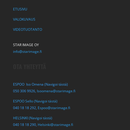
ETUSIVU
VALOKUVAUS
VIDEOTUOTANTO
STAR IMAGE OY
info@starimage.fi
OTA YHTEYTTÄ
ESPOO Iso Omena (Navigoi tästä)
050 306 9926,
Isoomena@starimage.fi
ESPOO Sello (Navigoi tästä)
040 18 18 292,
Espoo@starimage.fi
HELSINKI (Navigoi tästä)
040 18 18 290,
Helsinki@starimage.fi