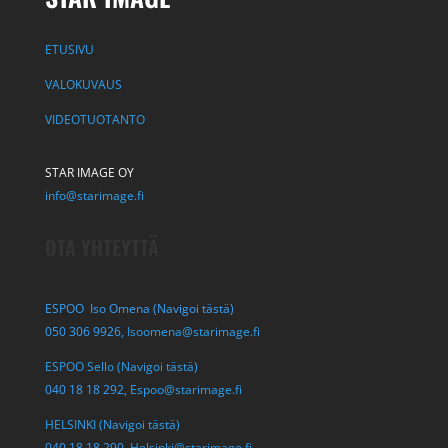
ETUSIVU
VALOKUVAUS
VIDEOTUOTANTO
STAR IMAGE OY
info@starimage.fi
OTA YHTEYTTÄ
ESPOO Iso Omena (Navigoi tästä)
050 306 9926,
Isoomena@starimage.fi
ESPOO Sello (Navigoi tästä)
040 18 18 292,
Espoo@starimage.fi
HELSINKI (Navigoi tästä)
040 18 18 290,
Helsinki@starimage.fi