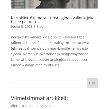
24 Kuvaa
11,90
€
+
LISÄÄ
LISÄÄ
Kertakäyttökamera – nostalginen valinta, joka
tekee paluuta
touko 3, 2025
|
Blogi
Kertakäyttökamera – helppo ja huoleton tapa
tallentaa hetket filmille Kertakäyttökamerat ovat
tehneet vahvan paluun markkinoille, ja hyvästä
syystä. Nämä yksinkertaiset ja helppokäyttöiset
kamerat tuovat takaisin analogisen kuvaamisen
lumon – ilman monimutkaista...
Viimeisimmät artikkelit
Ilford ULF -kampanja 2026