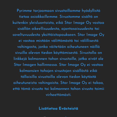
Pyrimme tarjoamaan sivustoillamme hyödyllistä
tietoa asiakkaillemme
. Sivustomme sisältö on
kuitenkin yleisluontoista
, eikä Star Image Oy vastaa
sisällön oikeellisuudesta
, ajantasaisuudesta tai
soveltuvuudesta yksittäistapaukseen
. Star Image Oy
ei vastaa mistään välittömästä tai välillisestä
vahingosta
, jonka väitetään aiheutuneen näillä
sivuilla olevan tiedon käyttämisestä
. Sivustolla on
linkkejä kolmannen tahon sivustoille
, jotka eivät ole
Star Imagen hallinnassa
. Star Image Oy ei vastaa
kolmansien tahojen sivustojen sisällöstä eikä
tällaisilla sivustoilla olevan tiedon käytöstä
aiheutuneista vahingoista
. Star Image Oy ei takaa
,
että tämä sivusto tai kolmannen tahon sivusto toimii
virheettömästi
.
Lisätietoa Evästeistä