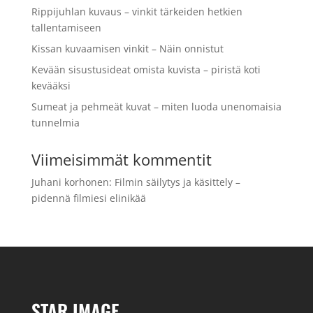
Rippijuhlan kuvaus – vinkit tärkeiden hetkien
tallentamiseen
Kissan kuvaamisen vinkit – Näin onnistut
Kevään sisustusideat omista kuvista – piristä koti
kevääksi
Sumeat ja pehmeät kuvat – miten luoda unenomaisia
tunnelmia
Viimeisimmät kommentit
Juhani korhonen
:
Filmin säilytys ja käsittely –
pidennä filmiesi elinikää
STAR IMAGE