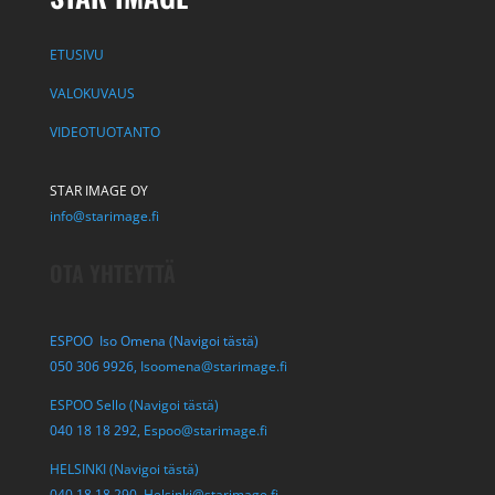
ETUSIVU
VALOKUVAUS
VIDEOTUOTANTO
STAR IMAGE OY
info@starimage.fi
OTA YHTEYTTÄ
ESPOO Iso Omena (Navigoi tästä)
050 306 9926,
Isoomena@starimage.fi
ESPOO Sello (Navigoi tästä)
040 18 18 292,
Espoo@starimage.fi
HELSINKI (Navigoi tästä)
040 18 18 290,
Helsinki@starimage.fi