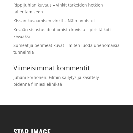
Rippijuhlan kuvaus – vinkit tärkeiden hetkien
tallentamiseen
Kissan kuvaamisen vinkit – Näin onnistut
Kevään sisustusideat omista kuvista – piristä koti
kevääksi
Sumeat ja pehmeät kuvat – miten luoda unenomaisia
tunnelmia
Viimeisimmät kommentit
Juhani korhonen
:
Filmin säilytys ja käsittely –
pidennä filmiesi elinikää
STAR IMAGE