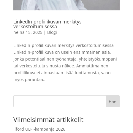
mustavalkofilminkehite
19,90
€
+
LISÄÄ
LISÄÄ
LinkedIn-profiilikuvan merkitys
verkostoitumisessa
heinä 15, 2025
|
Blogi
LinkedIn-profiilikuvan merkitys verkostoitumisessa
LinkedIn-profiilikuva on usein ensimmäinen asia,
jonka potentiaalinen työnantaja, yhteistyökumppani
tai verkostoituja sinusta näkee. Ammattimainen
profiilikuva ei ainoastaan lisää luottamusta, vaan
myös parantaa...
Viimeisimmät artikkelit
Ilford ULF -kampanja 2026