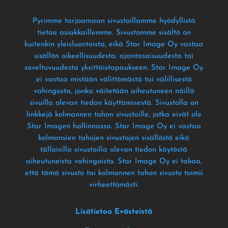
Pyrimme tarjoamaan sivustoillamme hyödyllistä
tietoa asiakkaillemme
. Sivustomme sisältö on
kuitenkin yleisluontoista
, eikä Star Image Oy vastaa
sisällön oikeellisuudesta
, ajantasaisuudesta tai
soveltuvuudesta yksittäistapaukseen
. Star Image Oy
ei vastaa mistään välittömästä tai välillisestä
vahingosta
, jonka väitetään aiheutuneen näillä
sivuilla olevan tiedon käyttämisestä
. Sivustolla on
linkkejä kolmannen tahon sivustoille
, jotka eivät ole
Star Imagen hallinnassa
. Star Image Oy ei vastaa
kolmansien tahojen sivustojen sisällöstä eikä
tällaisilla sivustoilla olevan tiedon käytöstä
aiheutuneista vahingoista
. Star Image Oy ei takaa
,
että tämä sivusto tai kolmannen tahon sivusto toimii
virheettömästi
.
Lisätietoa Evästeistä