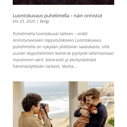
x 20 cm
LISÄÄ
4,99
€
Luontokuvaus puhelimella – näin onnistut
+
LISÄÄ
elo 23, 2025
|
Blogi
Puhelimella luontokuvat talteen – vinkit
onnistuneeseen lopputulokseen Luontokuvaus
puhelimella on nykyään yllättävän laadukasta, sillä
uusien älypuhelimien kamerat pystyvät tallentamaan
maisemien värit, kontrastit ja yksityiskohdat
hämmästyttävän tarkasti. Mutta...