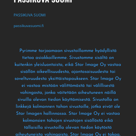
PASSIKUVA SUOMI
passikuvasuomi.fi
Pyrimme tarjoamaan sivustoillamme hyödyllistä
tietoa asiakkaillemme
. Sivustomme sisältö on
kuitenkin yleisluontoista
, eikä Star Image Oy vastaa
sisällön oikeellisuudesta
, ajantasaisuudesta tai
soveltuvuudesta yksittäistapaukseen
. Star Image Oy
ei vastaa mistään välittömästä tai välillisestä
vahingosta
, jonka väitetään aiheutuneen näillä
sivuilla olevan tiedon käyttämisestä
. Sivustolla on
linkkejä kolmannen tahon sivustoille
, jotka eivät ole
Star Imagen hallinnassa
. Star Image Oy ei vastaa
kolmansien tahojen sivustojen sisällöstä eikä
tällaisilla sivustoilla olevan tiedon käytöstä
aiheutuneista vahingoista
. Star Image Oy ei takaa
,