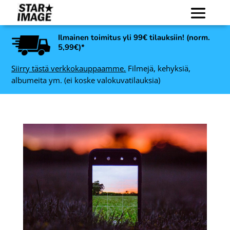
Ilmainen toimitus yli 99€ tilauksiin! (norm.
5,99€)*
Siirry tästä verkkokauppaamme.
Filmejä, kehyksiä,
albumeita ym. (ei koske valokuvatilauksia)
Art Link Elsa
valokuvakehys, kulta - 15