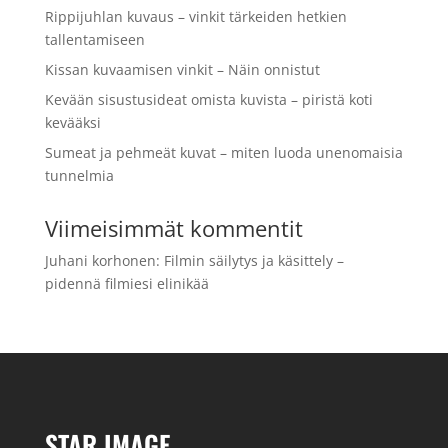
Rippijuhlan kuvaus – vinkit tärkeiden hetkien
tallentamiseen
Kissan kuvaamisen vinkit – Näin onnistut
Kevään sisustusideat omista kuvista – piristä koti
kevääksi
Sumeat ja pehmeät kuvat – miten luoda unenomaisia
tunnelmia
Viimeisimmät kommentit
Juhani korhonen
:
Filmin säilytys ja käsittely –
pidennä filmiesi elinikää
STAR IMAGE