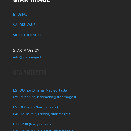
ETUSIVU
VALOKUVAUS
VIDEOTUOTANTO
STAR IMAGE OY
info@starimage.fi
OTA YHTEYTTÄ
ESPOO Iso Omena (Navigoi tästä)
050 306 9926,
Isoomena@starimage.fi
ESPOO Sello (Navigoi tästä)
040 18 18 292,
Espoo@starimage.fi
HELSINKI (Navigoi tästä)
040 18 18 290,
Helsinki@starimage.fi