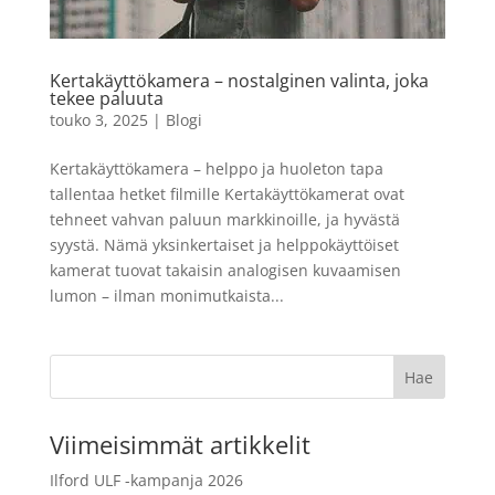
50 x 70 cm
29,90
€
LISÄÄ
+
LISÄÄ
Kertakäyttökamera – nostalginen valinta, joka
tekee paluuta
touko 3, 2025
|
Blogi
Kertakäyttökamera – helppo ja huoleton tapa
tallentaa hetket filmille Kertakäyttökamerat ovat
tehneet vahvan paluun markkinoille, ja hyvästä
syystä. Nämä yksinkertaiset ja helppokäyttöiset
kamerat tuovat takaisin analogisen kuvaamisen
lumon – ilman monimutkaista...
Viimeisimmät artikkelit
Ilford ULF -kampanja 2026