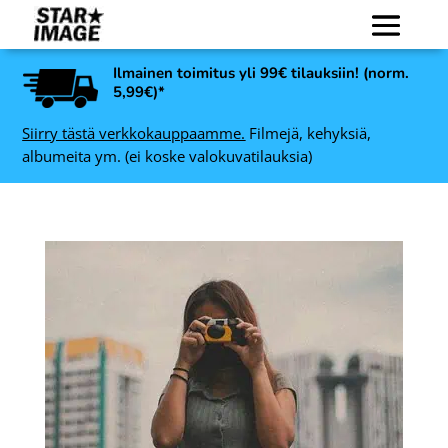
Ilmainen toimitus yli 99€ tilauksiin! (norm.
5,99€)*
Siirry tästä verkkokauppaamme.
Filmejä, kehyksiä,
albumeita ym. (ei koske valokuvatilauksia)
Art Link Ruby
12
valokuvakehys, keltainen -