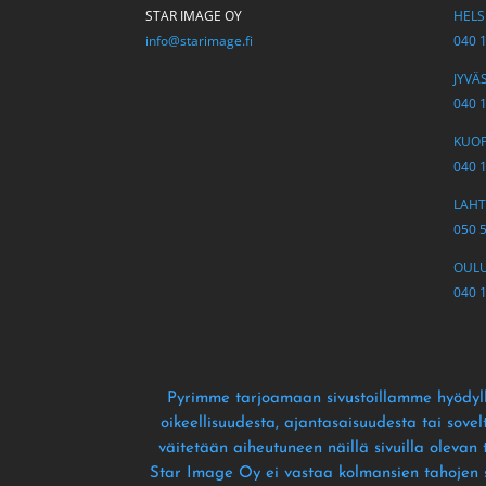
STAR IMAGE OY
HELSI
info@starimage.fi
040 
JYVÄS
040 
KUOPI
040 
LAHTI
050 
OULU 
040 
Pyrimme tarjoamaan sivustoillamme hyödyll
oikeellisuudesta
, ajantasaisuudesta tai sove
väitetään aiheutuneen näillä sivuilla olevan
Star Image Oy ei vastaa kolmansien tahojen siv