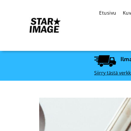
Etusivu
Kuv
Ilma
Siirry tästä ve