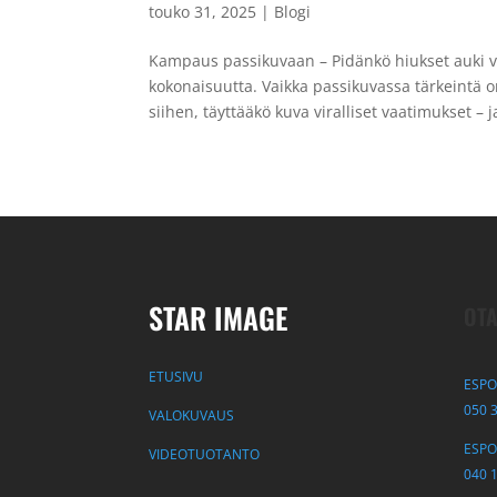
touko 31, 2025
|
Blogi
Kampaus passikuvaan – Pidänkö hiukset auki v
kokonaisuutta. Vaikka passikuvassa tärkeintä 
siihen, täyttääkö kuva viralliset vaatimukset – j
STAR IMAGE
OTA
ETUSIVU
ESPO
050 
VALOKUVAUS
ESPOO
VIDEOTUOTANTO
040 