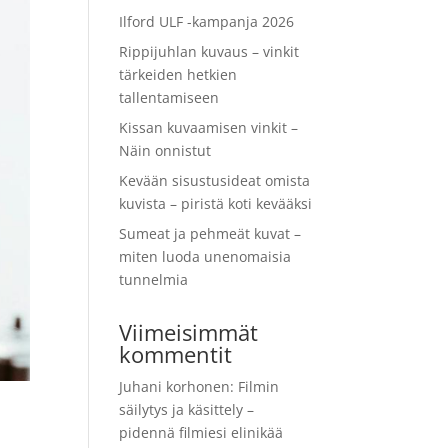
Ilford ULF -kampanja 2026
Rippijuhlan kuvaus – vinkit
tärkeiden hetkien
tallentamiseen
Kissan kuvaamisen vinkit –
Näin onnistut
Kevään sisustusideat omista
kuvista – piristä koti kevääksi
Sumeat ja pehmeät kuvat –
miten luoda unenomaisia
tunnelmia
Viimeisimmät
kommentit
Juhani korhonen
:
Filmin
säilytys ja käsittely –
pidennä filmiesi elinikää