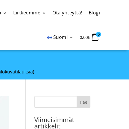
a
Liikkeemme
Ota yhteyttä!
Blogi
0
Suomi
0,00
€
alokuvatilauksia)
Viimeisimmät
artikkelit