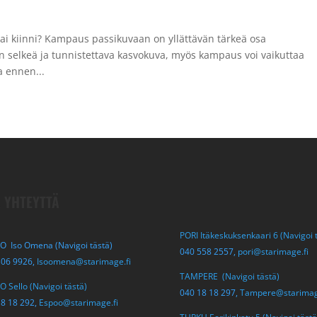
ai kiinni? Kampaus passikuvaan on yllättävän tärkeä osa
on selkeä ja tunnistettava kasvokuva, myös kampaus voi vaikuttaa
a ennen...
 YHTEYTTÄ
PORI Itäkeskuksenkaari 6 (Navigoi 
O Iso Omena (Navigoi tästä)
040 558 2557,
pori@starimage.fi
306 9926,
Isoomena@starimage.fi
TAMPERE (Navigoi tästä)
 Sello (Navigoi tästä)
040 18 18 297,
Tampere@starimag
18 18 292,
Espoo@starimage.fi