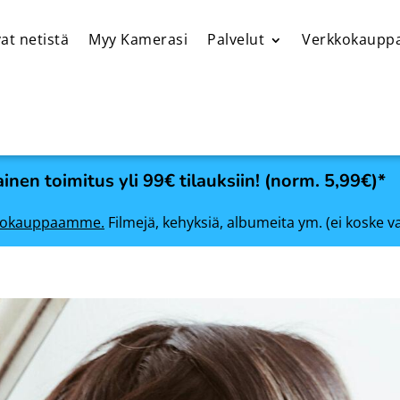
at netistä
Myy Kamerasi
Palvelut
Verkkokaupp
inen toimitus yli 99€ tilauksiin! (norm. 5,99€)*
rkkokauppaamme.
Filmejä, kehyksiä, albumeita ym. (ei koske v