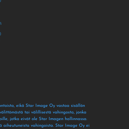
)
i
i
)
i
ontoista
, eikä Star Image Oy vastaa sisällön
littömästä tai välillisestä vahingosta
, jonka
ille
, jotka eivät ole Star Imagen hallinnassa
.
tä aiheutuneista vahingoista
. Star Image Oy ei