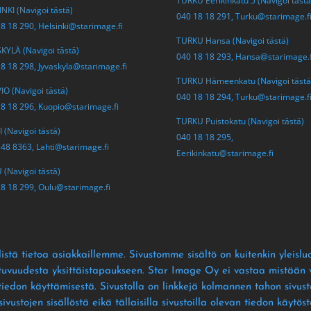
TURKU Eerikinkatu 5 (Navigoi tästä
NKI (Navigoi tästä)
040 18 18 291,
Turku@starimage.f
18 18 290,
Helsinki@starimage.fi
TURKU Hansa (Navigoi tästä)
KYLÄ (Navigoi tästä)
040 18 18 293,
Hansa@starimage.f
18 18 298,
Jyvaskyla@starimage.fi
TURKU Hämeenkatu (Navigoi tästä
O (Navigoi tästä)
040 18 18 294,
Turku@starimage.f
18 18 296,
Kuopio@starimage.fi
TURKU Puistokatu (Navigoi tästä)
 (Navigoi tästä)
040 18 18 295,
548 8363,
Lahti@starimage.fi
Eerikinkatu@starimage.fi
(Navigoi tästä)
18 18 299,
Oulu@starimage.fi
istä tietoa asiakkaillemme
. Sivustomme sisältö on kuitenkin yleislu
ltuvuudesta yksittäistapaukseen
. Star Image Oy ei vastaa mistään vä
 tiedon käyttämisestä
. Sivustolla on linkkejä kolmannen tahon sivusto
ustojen sisällöstä eikä tällaisilla sivustoilla olevan tiedon käytös