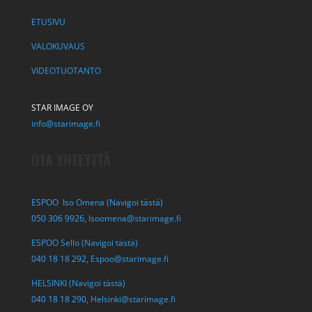
ETUSIVU
VALOKUVAUS
VIDEOTUOTANTO
STAR IMAGE OY
info@starimage.fi
OTA YHTEYTTÄ
ESPOO Iso Omena (Navigoi tästä)
050 306 9926,
Isoomena@starimage.fi
ESPOO Sello (Navigoi tästä)
040 18 18 292,
Espoo@starimage.fi
HELSINKI (Navigoi tästä)
040 18 18 290,
Helsinki@starimage.fi