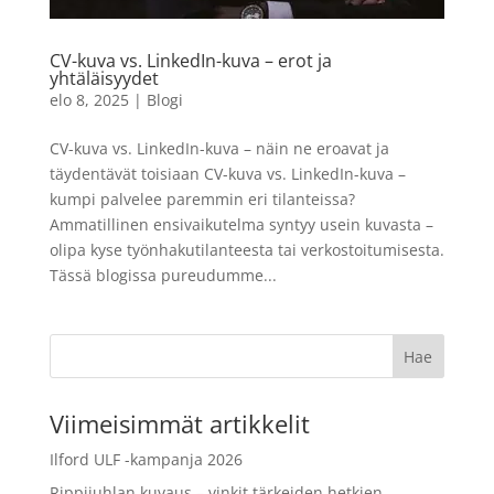
metallinvärinen - 10 x 15
LISÄÄ
cm
CV-kuva vs. LinkedIn-kuva – erot ja
yhtäläisyydet
3,99
€
+
LISÄÄ
elo 8, 2025
|
Blogi
CV-kuva vs. LinkedIn-kuva – näin ne eroavat ja
täydentävät toisiaan CV-kuva vs. LinkedIn-kuva –
kumpi palvelee paremmin eri tilanteissa?
Ammatillinen ensivaikutelma syntyy usein kuvasta –
olipa kyse työnhakutilanteesta tai verkostoitumisesta.
Tässä blogissa pureudumme...
Viimeisimmät artikkelit
Ilford ULF -kampanja 2026
Rippijuhlan kuvaus – vinkit tärkeiden hetkien