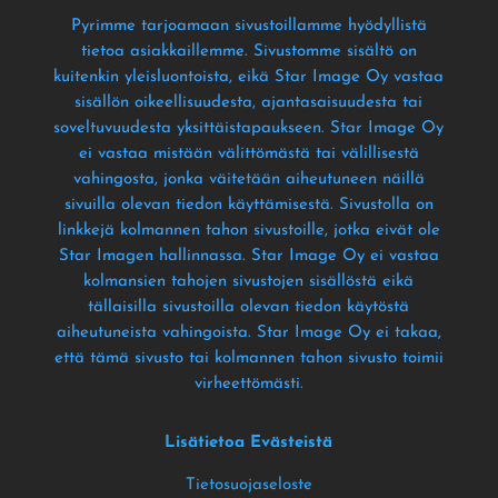
Pyrimme tarjoamaan sivustoillamme hyödyllistä
tietoa asiakkaillemme
. Sivustomme sisältö on
kuitenkin yleisluontoista
, eikä Star Image Oy vastaa
sisällön oikeellisuudesta
, ajantasaisuudesta tai
soveltuvuudesta yksittäistapaukseen
. Star Image Oy
ei vastaa mistään välittömästä tai välillisestä
vahingosta
, jonka väitetään aiheutuneen näillä
sivuilla olevan tiedon käyttämisestä
. Sivustolla on
linkkejä kolmannen tahon sivustoille
, jotka eivät ole
Star Imagen hallinnassa
. Star Image Oy ei vastaa
kolmansien tahojen sivustojen sisällöstä eikä
tällaisilla sivustoilla olevan tiedon käytöstä
aiheutuneista vahingoista
. Star Image Oy ei takaa
,
että tämä sivusto tai kolmannen tahon sivusto toimii
virheettömästi
.
Lisätietoa Evästeistä
Tietosuojaseloste