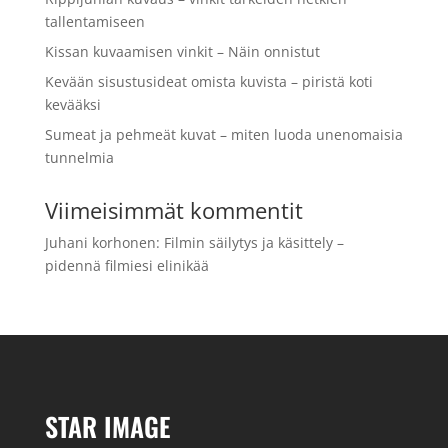
tallentamiseen
Kissan kuvaamisen vinkit – Näin onnistut
Kevään sisustusideat omista kuvista – piristä koti
kevääksi
Sumeat ja pehmeät kuvat – miten luoda unenomaisia
tunnelmia
Viimeisimmät kommentit
Juhani korhonen
:
Filmin säilytys ja käsittely –
pidennä filmiesi elinikää
STAR IMAGE