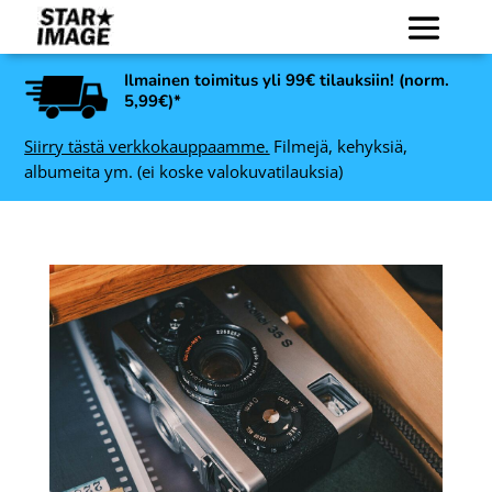
Ilmainen toimitus yli 99€ tilauksiin! (norm.
5,99€)*
Siirry tästä verkkokauppaamme.
Filmejä, kehyksiä,
albumeita ym. (ei koske valokuvatilauksia)
Ilford Delta 100 4x5 25
12