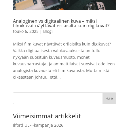
Sheets
79,00
€
+
LISÄÄ
LISÄÄ
Analoginen vs digitaalinen kuva – miksi
filmikuvat näyttävät erilaisilta kuin digikuvat?
touko 6, 2025
|
Blogi
Miksi filmikuvat näyttävät erilaisilta kuin digikuvat?
Vaikka digitaalisesta valokuvauksesta on tullut
nykyään suosituin kuvausmuoto, monet
kuvausharrastajat ja ammattilaiset suosivat edelleen
analogista kuvausta eli filmikuvausta. Mutta mistä
oikeastaan johtuu, että...
Viimeisimmät artikkelit
Ilford ULF -kampanja 2026