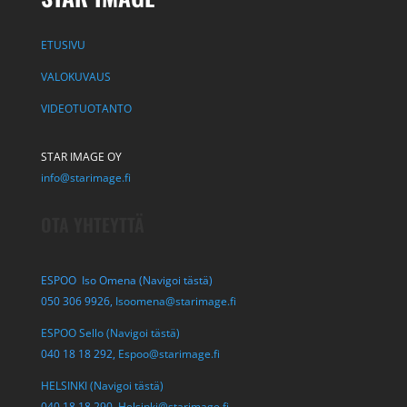
ETUSIVU
VALOKUVAUS
VIDEOTUOTANTO
STAR IMAGE OY
info@starimage.fi
OTA YHTEYTTÄ
ESPOO Iso Omena (Navigoi tästä)
050 306 9926,
Isoomena@starimage.fi
ESPOO Sello (Navigoi tästä)
040 18 18 292,
Espoo@starimage.fi
HELSINKI (Navigoi tästä)
040 18 18 290,
Helsinki@starimage.fi