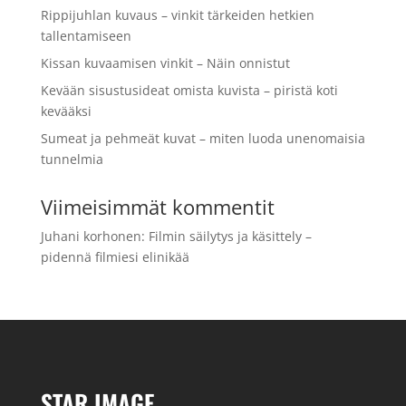
Rippijuhlan kuvaus – vinkit tärkeiden hetkien
tallentamiseen
Kissan kuvaamisen vinkit – Näin onnistut
Kevään sisustusideat omista kuvista – piristä koti
kevääksi
Sumeat ja pehmeät kuvat – miten luoda unenomaisia
tunnelmia
Viimeisimmät kommentit
Juhani korhonen
:
Filmin säilytys ja käsittely –
pidennä filmiesi elinikää
STAR IMAGE