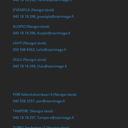
JYVÄSKYLÄ (Navigoi tästä)
040 18 18 298,
Jyvaskyla@starimage.fi
KUOPIO (Navigoi tästä)
040 18 18 296,
Kuopio@starimage.fi
LAHTI (Navigoi tästä)
050 548 8363,
Lahti@starimage.fi
OULU (Navigoi tästä)
040 18 18 299,
Oulu@starimage.fi
PORI Itäkeskuksenkaari 6 (Navigoi tästä)
040 558 2557,
pori@starimage.fi
TAMPERE (Navigoi tästä)
040 18 18 297,
Tampere@starimage.fi
TURKU Eerikinkatu 5 (Navigoi tästä)