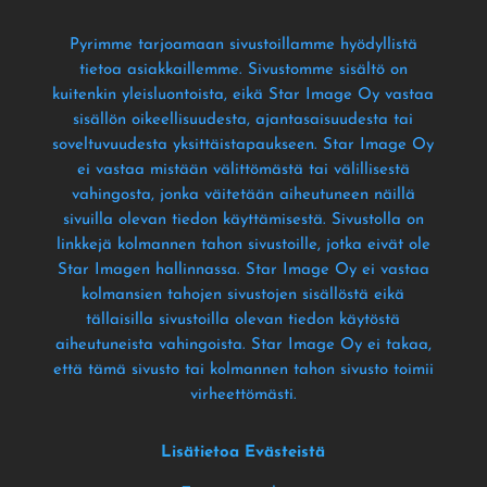
Pyrimme tarjoamaan sivustoillamme hyödyllistä
tietoa asiakkaillemme
. Sivustomme sisältö on
kuitenkin yleisluontoista
, eikä Star Image Oy vastaa
sisällön oikeellisuudesta
, ajantasaisuudesta tai
soveltuvuudesta yksittäistapaukseen
. Star Image Oy
ei vastaa mistään välittömästä tai välillisestä
vahingosta
, jonka väitetään aiheutuneen näillä
sivuilla olevan tiedon käyttämisestä
. Sivustolla on
linkkejä kolmannen tahon sivustoille
, jotka eivät ole
Star Imagen hallinnassa
. Star Image Oy ei vastaa
kolmansien tahojen sivustojen sisällöstä eikä
tällaisilla sivustoilla olevan tiedon käytöstä
aiheutuneista vahingoista
. Star Image Oy ei takaa
,
että tämä sivusto tai kolmannen tahon sivusto toimii
virheettömästi
.
Lisätietoa Evästeistä