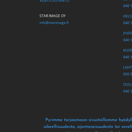
VIDEOTUOTANTO
040 
STAR IMAGE OY
HELSI
info@starimage.fi
040 
JYVÄS
040 
KUOPI
040 
LAHTI
050 
OULU 
040 
Pyrimme tarjoamaan sivustoillamme hyödyll
oikeellisuudesta
, ajantasaisuudesta tai sove