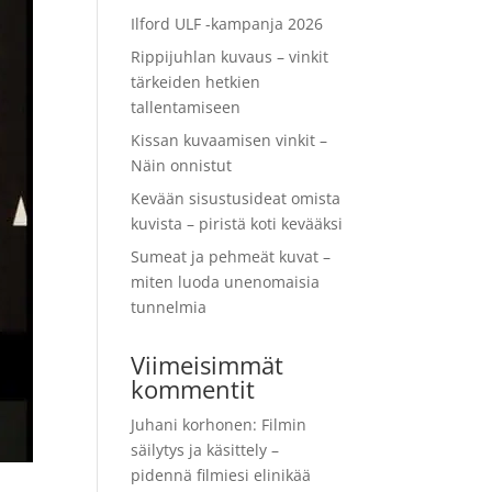
Ilford ULF -kampanja 2026
Rippijuhlan kuvaus – vinkit
tärkeiden hetkien
tallentamiseen
Kissan kuvaamisen vinkit –
Näin onnistut
Kevään sisustusideat omista
kuvista – piristä koti kevääksi
Sumeat ja pehmeät kuvat –
miten luoda unenomaisia
tunnelmia
Viimeisimmät
kommentit
Juhani korhonen
:
Filmin
säilytys ja käsittely –
pidennä filmiesi elinikää