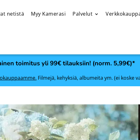
at netistä
Myy Kamerasi
Palvelut
Verkkokaupp
inen toimitus yli 99€ tilauksiin! (norm. 5,99€)*
rkkokauppaamme.
Filmejä, kehyksiä, albumeita ym. (ei koske v