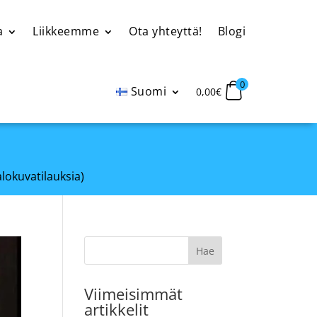
a
Liikkeemme
Ota yhteyttä!
Blogi
0
Suomi
0,00
€
alokuvatilauksia)
Viimeisimmät
artikkelit