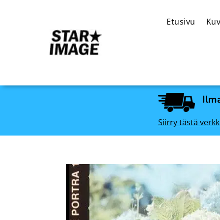
Etusivu
Kuv
Ilma
Siirry tästä ve