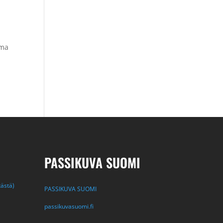
ama
.
PASSIKUVA SUOMI
tästä)
PASSIKUVA SUOMI
passikuvasuomi.fi