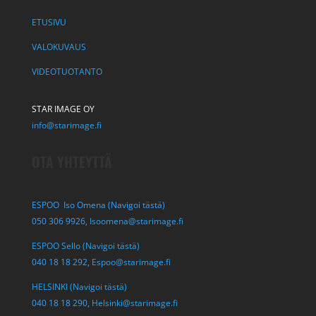
ETUSIVU
VALOKUVAUS
VIDEOTUOTANTO
STAR IMAGE OY
info@starimage.fi
OTA YHTEYTTÄ
ESPOO Iso Omena (Navigoi tästä)
050 306 9926,
Isoomena@starimage.fi
ESPOO Sello (Navigoi tästä)
040 18 18 292,
Espoo@starimage.fi
HELSINKI (Navigoi tästä)
040 18 18 290,
Helsinki@starimage.fi