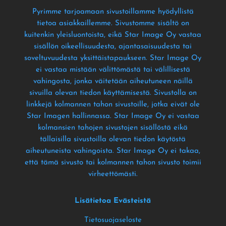
Pyrimme tarjoamaan sivustoillamme hyödyllistä
tietoa asiakkaillemme
. Sivustomme sisältö on
kuitenkin yleisluontoista
, eikä Star Image Oy vastaa
sisällön oikeellisuudesta
, ajantasaisuudesta tai
soveltuvuudesta yksittäistapaukseen
. Star Image Oy
ei vastaa mistään välittömästä tai välillisestä
vahingosta
, jonka väitetään aiheutuneen näillä
sivuilla olevan tiedon käyttämisestä
. Sivustolla on
linkkejä kolmannen tahon sivustoille
, jotka eivät ole
Star Imagen hallinnassa
. Star Image Oy ei vastaa
kolmansien tahojen sivustojen sisällöstä eikä
tällaisilla sivustoilla olevan tiedon käytöstä
aiheutuneista vahingoista
. Star Image Oy ei takaa
,
että tämä sivusto tai kolmannen tahon sivusto toimii
virheettömästi
.
Lisätietoa Evästeistä
Tietosuojaseloste