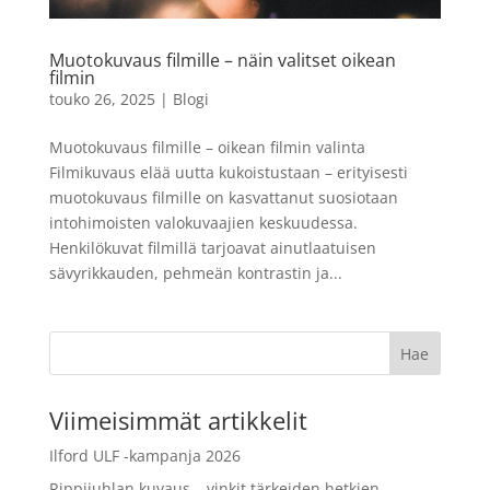
kuvaa
11,90
€
Muotokuvaus filmille – näin valitset oikean
LISÄÄ
+
LISÄÄ
filmin
touko 26, 2025
|
Blogi
Muotokuvaus filmille – oikean filmin valinta
Filmikuvaus elää uutta kukoistustaan – erityisesti
muotokuvaus filmille on kasvattanut suosiotaan
intohimoisten valokuvaajien keskuudessa.
Henkilökuvat filmillä tarjoavat ainutlaatuisen
sävyrikkauden, pehmeän kontrastin ja...
Viimeisimmät artikkelit
Ilford ULF -kampanja 2026
Rippijuhlan kuvaus – vinkit tärkeiden hetkien