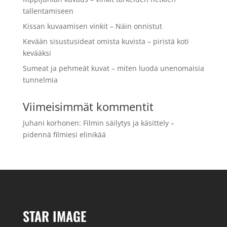
tallentamiseen
Kissan kuvaamisen vinkit – Näin onnistut
Kevään sisustusideat omista kuvista – piristä koti
kevääksi
Sumeat ja pehmeät kuvat – miten luoda unenomaisia
tunnelmia
Viimeisimmät kommentit
Juhani korhonen
:
Filmin säilytys ja käsittely –
pidennä filmiesi elinikää
STAR IMAGE