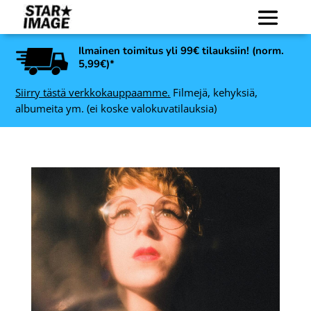
Ilmainen toimitus yli 99€ tilauksiin! (norm.
5,99€)*
Siirry tästä verkkokauppaamme.
Filmejä, kehyksiä,
albumeita ym. (ei koske valokuvatilauksia)
KING FILM Mist 7
inen
mustavalkofilmi 135, 36