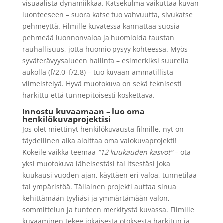
visuaalista dynamiikkaa. Katsekulma vaikuttaa kuvan
luonteeseen – suora katse tuo vahvuutta, sivukatse
pehmeyttä. Filmille kuvatessa kannattaa suosia
pehmeää luonnonvaloa ja huomioida taustan
rauhallisuus, jotta huomio pysyy kohteessa. Myös
syväterävyysalueen hallinta – esimerkiksi suurella
aukolla (f/2.0–f/2.8) – tuo kuvaan ammatillista
viimeistelyä. Hyvä muotokuva on sekä teknisesti
harkittu että tunnepitoisesti koskettava.
Innostu kuvaamaan – luo oma
henkilökuvaprojektisi
Jos olet miettinyt henkilökuvausta filmille, nyt on
täydellinen aika aloittaa oma valokuvaprojekti!
Kokeile vaikka teemaa
”12 kuukauden kasvot”
– ota
yksi muotokuva läheisestäsi tai itsestäsi joka
kuukausi vuoden ajan, käyttäen eri valoa, tunnetilaa
tai ympäristöä. Tällainen projekti auttaa sinua
kehittämään tyyliäsi ja ymmärtämään valon,
sommittelun ja tunteen merkitystä kuvassa. Filmille
kuvaaminen tekee jokaisesta otoksesta harkitun ja