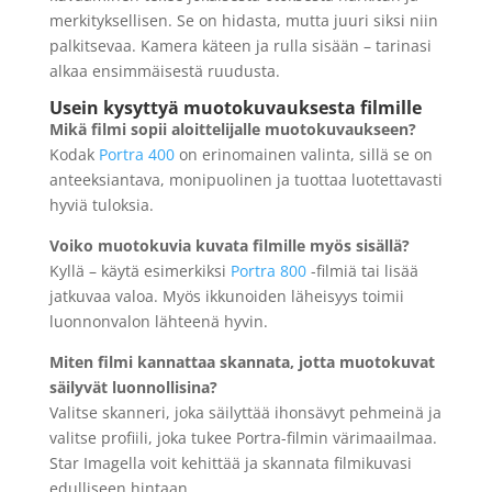
merkityksellisen. Se on hidasta, mutta juuri siksi niin
palkitsevaa. Kamera käteen ja rulla sisään – tarinasi
alkaa ensimmäisestä ruudusta.
Usein kysyttyä muotokuvauksesta filmille
Mikä filmi sopii aloittelijalle muotokuvaukseen?
Kodak
Portra 400
on erinomainen valinta, sillä se on
anteeksiantava, monipuolinen ja tuottaa luotettavasti
hyviä tuloksia.
Voiko muotokuvia kuvata filmille myös sisällä?
Kyllä – käytä esimerkiksi
Portra 800
-filmiä tai lisää
jatkuvaa valoa. Myös ikkunoiden läheisyys toimii
luonnonvalon lähteenä hyvin.
Miten filmi kannattaa skannata, jotta muotokuvat
säilyvät luonnollisina?
Valitse skanneri, joka säilyttää ihonsävyt pehmeinä ja
valitse profiili, joka tukee Portra-filmin värimaailmaa.
Star Imagella voit kehittää ja skannata filmikuvasi
edulliseen hintaan.