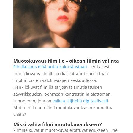
36 kuvaa
19,90
€
+
LISÄÄ
LISÄÄ
Muotokuvaus filmille – oikean filmin valinta
Filmikuvaus elää uutta kukoistustaan
– erityisesti
muotokuvaus filmille on kasvattanut suosiotaan
intohimoisten valokuvaajien keskuudessa.
Henkilökuvat filmillä tarjoavat ainutlaatuisen
sävyrikkauden, pehmeän kontrastin ja ajattoman
tunnelman, jota on
vaikea jäljitellä digitaalisesti
.
Mutta millainen filmi muotokuvaukseen kannattaa
valita?
Miksi valita filmi muotokuvaukseen?
Filmille kuvatut muotokuvat erottuvat edukseen – ne