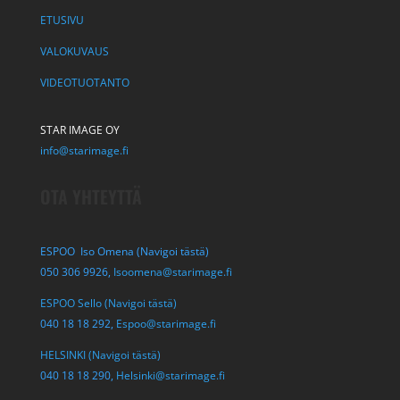
ETUSIVU
VALOKUVAUS
VIDEOTUOTANTO
STAR IMAGE OY
info@starimage.fi
OTA YHTEYTTÄ
ESPOO Iso Omena (Navigoi tästä)
050 306 9926,
Isoomena@starimage.fi
ESPOO Sello (Navigoi tästä)
040 18 18 292,
Espoo@starimage.fi
HELSINKI (Navigoi tästä)
040 18 18 290,
Helsinki@starimage.fi