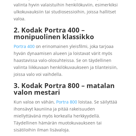
valinta hyvin valaistuihin henkilökuviin, esimerkiksi
ulkokuvauksiin tai studiosessioihin, joissa hallitset
valoa.
2. Kodak Portra 400 –
monipuolinen klassikko
Portra 400
on erinomainen yleisfilmi, joka tarjoaa
hyvän dynaamisen alueen ja loistavat värit myös
haastavissa valo-olosuhteissa. Se on täydellinen
valinta liikkuvaan henkilökuvaukseen ja tilanteisiin,
joissa valo voi vaihdella.
3. Kodak Portra 800
– matalan
valon mestari
Kun valoa on vähän,
Portra 800
loistaa. Se säilyttää
ihonsävyt kauniina ja pitää rakeisuuden
miellyttävänä myös korkealla herkkyydellä.
Täydellinen hämärän muotokuvaukseen tai
sisätiloihin ilman lisävaloja.