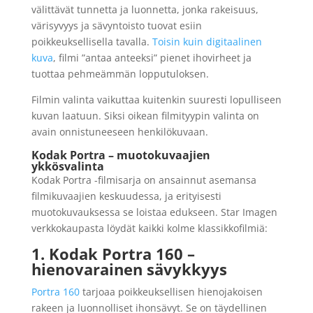
välittävät tunnetta ja luonnetta, jonka rakeisuus,
värisyvyys ja sävyntoisto tuovat esiin
poikkeuksellisella tavalla.
Toisin kuin digitaalinen
kuva
, filmi ”antaa anteeksi” pienet ihovirheet ja
tuottaa pehmeämmän lopputuloksen.
Filmin valinta vaikuttaa kuitenkin suuresti lopulliseen
kuvan laatuun. Siksi oikean filmityypin valinta on
avain onnistuneeseen henkilökuvaan.
Kodak Portra – muotokuvaajien
ykkösvalinta
Kodak Portra -filmisarja on ansainnut asemansa
filmikuvaajien keskuudessa, ja erityisesti
muotokuvauksessa se loistaa edukseen. Star Imagen
verkkokaupasta löydät kaikki kolme klassikkofilmiä:
1. Kodak Portra 160 –
hienovarainen sävykkyys
Portra 160
tarjoaa poikkeuksellisen hienojakoisen
rakeen ja luonnolliset ihonsävyt. Se on täydellinen