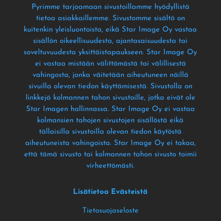
Pyrimme tarjoamaan sivustoillamme hyödyllistä
tietoa asiakkaillemme
. Sivustomme sisältö on
kuitenkin yleisluontoista
, eikä Star Image Oy vastaa
sisällön oikeellisuudesta
, ajantasaisuudesta tai
soveltuvuudesta yksittäistapaukseen
. Star Image Oy
ei vastaa mistään välittömästä tai välillisestä
vahingosta
, jonka väitetään aiheutuneen näillä
sivuilla olevan tiedon käyttämisestä
. Sivustolla on
linkkejä kolmannen tahon sivustoille
, jotka eivät ole
Star Imagen hallinnassa
. Star Image Oy ei vastaa
kolmansien tahojen sivustojen sisällöstä eikä
tällaisilla sivustoilla olevan tiedon käytöstä
aiheutuneista vahingoista
. Star Image Oy ei takaa
,
että tämä sivusto tai kolmannen tahon sivusto toimii
virheettömästi
.
Lisätietoa Evästeistä
Tietosuojaseloste