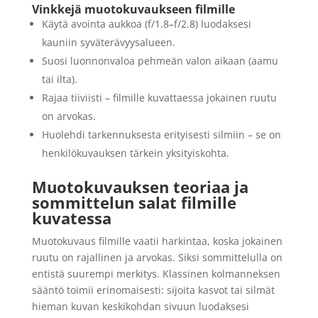
Vinkkejä muotokuvaukseen filmille
Käytä avointa aukkoa (f/1.8–f/2.8) luodaksesi
kauniin syväterävyysalueen.
Suosi luonnonvaloa pehmeän valon aikaan (aamu
tai ilta).
Rajaa tiiviisti – filmille kuvattaessa jokainen ruutu
on arvokas.
Huolehdi tarkennuksesta erityisesti silmiin – se on
henkilökuvauksen tärkein yksityiskohta.
Muotokuvauksen teoriaa ja
sommittelun salat filmille
kuvatessa
Muotokuvaus filmille vaatii harkintaa, koska jokainen
ruutu on rajallinen ja arvokas. Siksi sommittelulla on
entistä suurempi merkitys. Klassinen kolmanneksen
sääntö toimii erinomaisesti: sijoita kasvot tai silmät
hieman kuvan keskikohdan sivuun luodaksesi