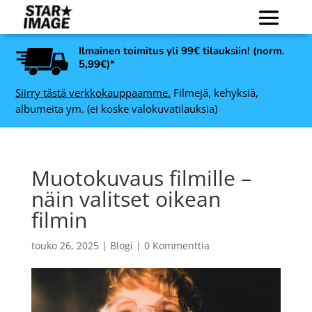
Ilmainen toimitus yli 99€ tilauksiin! (norm.
5,99€)*
Siirry tästä verkkokauppaamme.
Filmejä, kehyksiä,
albumeita ym. (ei koske valokuvatilauksia)
Muotokuvaus filmille –
näin valitset oikean
filmin
touko 26, 2025
|
Blogi
|
0 Kommenttia
Fujifilm 400 värifilmi 135,