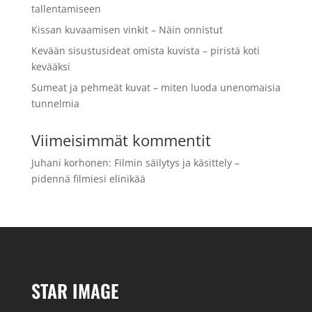
tallentamiseen
Kissan kuvaamisen vinkit – Näin onnistut
Kevään sisustusideat omista kuvista – piristä koti
kevääksi
Sumeat ja pehmeät kuvat – miten luoda unenomaisia
tunnelmia
Viimeisimmät kommentit
Juhani korhonen
:
Filmin säilytys ja käsittely –
pidennä filmiesi elinikää
STAR IMAGE