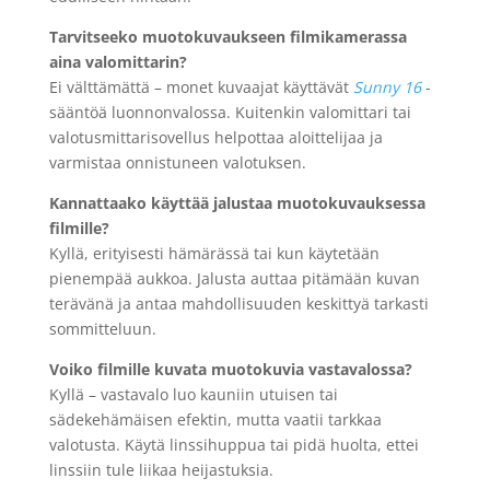
Tarvitseeko muotokuvaukseen filmikamerassa
aina valomittarin?
Ei välttämättä – monet kuvaajat käyttävät
Sunny 16
-
sääntöä luonnonvalossa. Kuitenkin valomittari tai
valotusmittarisovellus helpottaa aloittelijaa ja
varmistaa onnistuneen valotuksen.
Kannattaako käyttää jalustaa muotokuvauksessa
filmille?
Kyllä, erityisesti hämärässä tai kun käytetään
pienempää aukkoa. Jalusta auttaa pitämään kuvan
terävänä ja antaa mahdollisuuden keskittyä tarkasti
sommitteluun.
Voiko filmille kuvata muotokuvia vastavalossa?
Kyllä – vastavalo luo kauniin utuisen tai
sädekehämäisen efektin, mutta vaatii tarkkaa
valotusta. Käytä linssihuppua tai pidä huolta, ettei
linssiin tule liikaa heijastuksia.