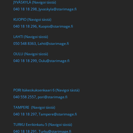
JYVÄSKYLÄ (Navigoi tästä)
040 18 18 298,
Jyvaskyla@starimage.fi
KUOPIO (Navigoi tästä)
040 18 18 296,
Kuopio@starimage.fi
LAHTI (Navigoi tästä)
050 548 8363,
Lahti@starimage.fi
OULU (Navigoi tästä)
040 18 18 299,
Oulu@starimage.fi
PORI Itäkeskuksenkaari 6 (Navigoi tästä)
040 558 2557,
pori@starimage.fi
TAMPERE (Navigoi tästä)
040 18 18 297,
Tampere@starimage.fi
TURKU Eerikinkatu 5 (Navigoi tästä)
040 18 18 291,
Turku@starimage.fi