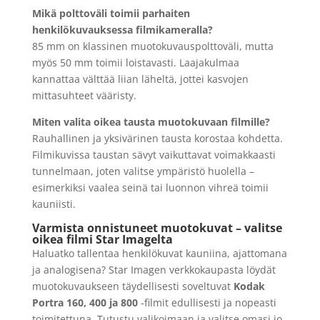
Mikä polttoväli toimii parhaiten
henkilökuvauksessa filmikameralla?
85 mm on klassinen muotokuvauspolttoväli, mutta
myös 50 mm toimii loistavasti. Laajakulmaa
kannattaa välttää liian läheltä, jottei kasvojen
mittasuhteet vääristy.
Miten valita oikea tausta muotokuvaan filmille?
Rauhallinen ja yksivärinen tausta korostaa kohdetta.
Filmikuvissa taustan sävyt vaikuttavat voimakkaasti
tunnelmaan, joten valitse ympäristö huolella –
esimerkiksi vaalea seinä tai luonnon vihreä toimii
kauniisti.
Varmista onnistuneet muotokuvat – valitse
oikea filmi Star Imagelta
Haluatko tallentaa henkilökuvat kauniina, ajattomana
ja analogisena? Star Imagen verkkokaupasta löydät
muotokuvaukseen täydellisesti soveltuvat
Kodak
Portra 160, 400 ja 800
-filmit edullisesti ja nopeasti
toimitettuna. Tutustu valikoimaan ja valitse omasi jo