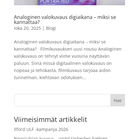
pikafilmi, 16 kpl
38,99
€
LISÄÄ
+
LISÄÄ
Analoginen valokuvaus digiaikana – miksi se
kannattaa?
loka 20, 2025
|
Blogi
Analoginen valokuvaus digiaikana – miksi se
kannattaa? Filmikuvauksen uusi nousu Analoginen
valokuvaus on tehnyt viime vuosina näyttävän
paluun. Siinä missä digitaalinen valokuvaus on
nopeaa ja tehokasta, filmikuvaus tarjoaa aidon
tunnelman, kiehtovan odotuksen...
Viimeisimmät artikkelit
Ilford ULF -kampanja 2026
Rippijuhlan kuvaus – vinkit tärkeiden hetkien