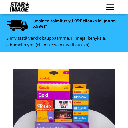
Ilmainen toimitus yli 99€ tilauksiin! (norm.
5,99€)*
Siirry tästä verkkokauppaamme.
Filmejä, kehyksiä,
albumeita ym. (ei koske valokuvatilauksia)
e
Polaroid Color film 600