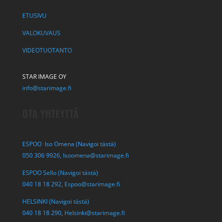
ETUSIVU
VALOKUVAUS
VIDEOTUOTANTO
STAR IMAGE OY
info@starimage.fi
OTA YHTEYTTÄ
ESPOO Iso Omena (Navigoi tästä)
050 306 9926,
Isoomena@starimage.fi
ESPOO Sello (Navigoi tästä)
040 18 18 292,
Espoo@starimage.fi
HELSINKI (Navigoi tästä)
040 18 18 290,
Helsinki@starimage.fi