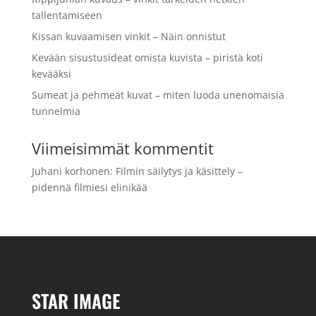
tallentamiseen
Kissan kuvaamisen vinkit – Näin onnistut
Kevään sisustusideat omista kuvista – piristä koti
kevääksi
Sumeat ja pehmeät kuvat – miten luoda unenomaisia
tunnelmia
Viimeisimmät kommentit
Juhani korhonen
:
Filmin säilytys ja käsittely –
pidennä filmiesi elinikää
STAR IMAGE