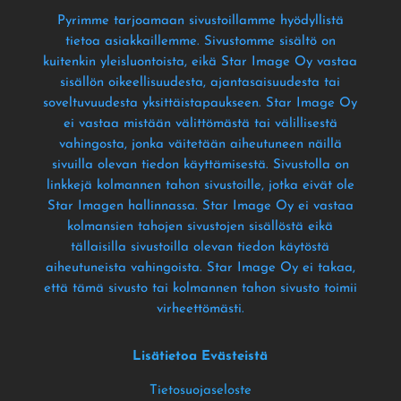
Pyrimme tarjoamaan sivustoillamme hyödyllistä
tietoa asiakkaillemme
. Sivustomme sisältö on
kuitenkin yleisluontoista
, eikä Star Image Oy vastaa
sisällön oikeellisuudesta
, ajantasaisuudesta tai
soveltuvuudesta yksittäistapaukseen
. Star Image Oy
ei vastaa mistään välittömästä tai välillisestä
vahingosta
, jonka väitetään aiheutuneen näillä
sivuilla olevan tiedon käyttämisestä
. Sivustolla on
linkkejä kolmannen tahon sivustoille
, jotka eivät ole
Star Imagen hallinnassa
. Star Image Oy ei vastaa
kolmansien tahojen sivustojen sisällöstä eikä
tällaisilla sivustoilla olevan tiedon käytöstä
aiheutuneista vahingoista
. Star Image Oy ei takaa
,
että tämä sivusto tai kolmannen tahon sivusto toimii
virheettömästi
.
Lisätietoa Evästeistä
Tietosuojaseloste