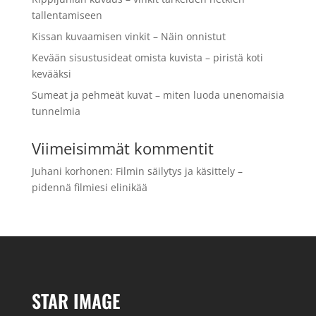
tallentamiseen
Kissan kuvaamisen vinkit – Näin onnistut
Kevään sisustusideat omista kuvista – piristä koti
kevääksi
Sumeat ja pehmeät kuvat – miten luoda unenomaisia
tunnelmia
Viimeisimmät kommentit
Juhani korhonen
:
Filmin säilytys ja käsittely –
pidennä filmiesi elinikää
STAR IMAGE