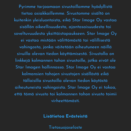
Pyrimme tarjoamaan sivustoillamme hyödyllistä
tietoa asiakkaillemme
. Sivustomme sisältö on
kuitenkin yleisluontoista
, eikä Star Image Oy vastaa
sisällön oikeellisuudesta
, ajantasaisuudesta tai
soveltuvuudesta yksittäistapaukseen
. Star Image Oy
ei vastaa mistään välittömästä tai välillisestä
vahingosta
, jonka väitetään aiheutuneen näillä
sivuilla olevan tiedon käyttämisestä
. Sivustolla on
linkkejä kolmannen tahon sivustoille
, jotka eivät ole
Star Imagen hallinnassa
. Star Image Oy ei vastaa
kolmansien tahojen sivustojen sisällöstä eikä
tällaisilla sivustoilla olevan tiedon käytöstä
aiheutuneista vahingoista
. Star Image Oy ei takaa
,
että tämä sivusto tai kolmannen tahon sivusto toimii
virheettömästi
.
Lisätietoa Evästeistä
Tietosuojaseloste