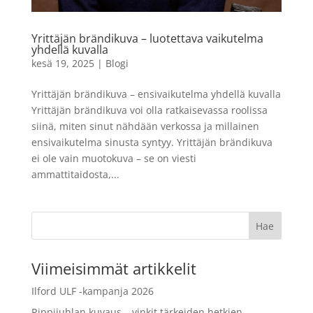
7,99
€
+
LISÄÄ
LISÄÄ
Yrittäjän brändikuva – luotettava vaikutelma
yhdellä kuvalla
kesä 19, 2025
|
Blogi
Yrittäjän brändikuva – ensivaikutelma yhdellä kuvalla
Yrittäjän brändikuva voi olla ratkaisevassa roolissa
siinä, miten sinut nähdään verkossa ja millainen
ensivaikutelma sinusta syntyy. Yrittäjän brändikuva
ei ole vain muotokuva – se on viesti
ammattitaidosta,...
Viimeisimmät artikkelit
Ilford ULF -kampanja 2026
Rippijuhlan kuvaus – vinkit tärkeiden hetkien