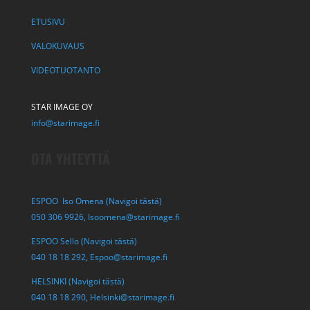
ETUSIVU
VALOKUVAUS
VIDEOTUOTANTO
STAR IMAGE OY
info@starimage.fi
OTA YHTEYTTÄ
ESPOO Iso Omena (Navigoi tästä)
050 306 9926,
Isoomena@starimage.fi
ESPOO Sello (Navigoi tästä)
040 18 18 292,
Espoo@starimage.fi
HELSINKI (Navigoi tästä)
040 18 18 290,
Helsinki@starimage.fi