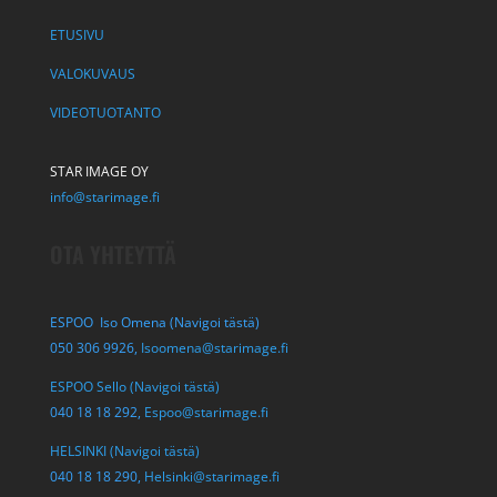
ETUSIVU
VALOKUVAUS
VIDEOTUOTANTO
STAR IMAGE OY
info@starimage.fi
OTA YHTEYTTÄ
ESPOO Iso Omena (Navigoi tästä)
050 306 9926,
Isoomena@starimage.fi
ESPOO Sello (Navigoi tästä)
040 18 18 292,
Espoo@starimage.fi
HELSINKI (Navigoi tästä)
040 18 18 290,
Helsinki@starimage.fi