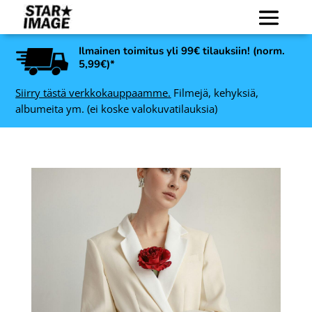
Ilmainen toimitus yli 99€ tilauksiin! (norm.
5,99€)*
Siirry tästä verkkokauppaamme.
Filmejä, kehyksiä,
albumeita ym. (ei koske valokuvatilauksia)
Lexar SDXC Professional
1800x UHS-II muistikortti