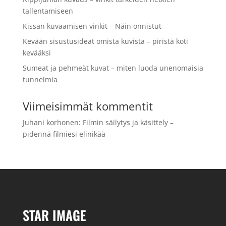
tallentamiseen
Kissan kuvaamisen vinkit – Näin onnistut
Kevään sisustusideat omista kuvista – piristä koti
kevääksi
Sumeat ja pehmeät kuvat – miten luoda unenomaisia
tunnelmia
Viimeisimmät kommentit
Juhani korhonen
:
Filmin säilytys ja käsittely –
pidennä filmiesi elinikää
STAR IMAGE