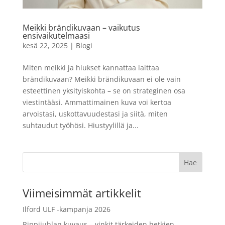
64 GB
LISÄÄ
118,90
€
Meikki brändikuvaan – vaikutus
+
LISÄÄ
ensivaikutelmaasi
kesä 22, 2025
|
Blogi
Miten meikki ja hiukset kannattaa laittaa
brändikuvaan? Meikki brändikuvaan ei ole vain
esteettinen yksityiskohta – se on strateginen osa
viestintääsi. Ammattimainen kuva voi kertoa
arvoistasi, uskottavuudestasi ja siitä, miten
suhtaudut työhösi. Hiustyylillä ja...
Viimeisimmät artikkelit
Ilford ULF -kampanja 2026
Rippijuhlan kuvaus – vinkit tärkeiden hetkien