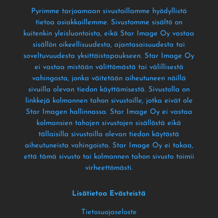
Pyrimme tarjoamaan sivustoillamme hyödyllistä
tietoa asiakkaillemme
. Sivustomme sisältö on
kuitenkin yleisluontoista
, eikä Star Image Oy vastaa
sisällön oikeellisuudesta
, ajantasaisuudesta tai
soveltuvuudesta yksittäistapaukseen
. Star Image Oy
ei vastaa mistään välittömästä tai välillisestä
vahingosta
, jonka väitetään aiheutuneen näillä
sivuilla olevan tiedon käyttämisestä
. Sivustolla on
linkkejä kolmannen tahon sivustoille
, jotka eivät ole
Star Imagen hallinnassa
. Star Image Oy ei vastaa
kolmansien tahojen sivustojen sisällöstä eikä
tällaisilla sivustoilla olevan tiedon käytöstä
aiheutuneista vahingoista
. Star Image Oy ei takaa
,
että tämä sivusto tai kolmannen tahon sivusto toimii
virheettömästi
.
Lisätietoa Evästeistä
Tietosuojaseloste