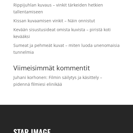
Rippijuhlan kuvaus – vinkit tärkeiden hetkien
tallentamiseen
Kissan kuvaamisen vinkit – Näin onnistut
Kevään sisustusideat omista kuvista – piristä koti
kevääksi
Sumeat ja pehmeät kuvat – miten luoda unenomaisia
tunnelmia
Viimeisimmät kommentit
Juhani korhonen
:
Filmin säilytys ja käsittely –
pidennä filmiesi elinikää
STAR IMAGE