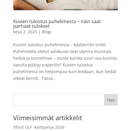
- 21 x 30 cm
5,99
€
LISÄÄ
+
LISÄÄ
Kuvien tulostus puhelimesta – näin saat
parhaat tulokset
kesä 2, 2025
|
Blogi
Kuvien tulostus puhelimesta – käytännön vinkit
Puhelimella otetut valokuvat ovat täynnä muistoja,
hetkiä ja tunnelmaa – mutta kuinka suuri osa kuvista
lopulta päätyy paperille? Kuvien tulostus
puhelimesta on helpompaa kuin koskaan, kun tiedät
oikeat keinot. Tässä...
Viimeisimmät artikkelit
Ilford ULF -kampanja 2026