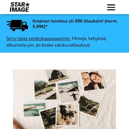
Ilmainen toimitus yli 99€ tilauksiin! (norm.
5,99€)*
Siirry tästä verkkokauppaamme.
Filmejä, kehyksiä,
albumeita ym. (ei koske valokuvatilauksia)
Art Link Decoline
7
valokuvakehys, valkoinen