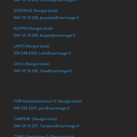
JYVÄSKYLÄ (Navigoi tästä)
040 18 18 298,
Jyvaskyla@starimage.fi
KUOPIO (Navigoi tästä)
040 18 18 296,
Kuopio@starimage.fi
LAHTI (Navigoi tästä)
050 548 8363,
Lahti@starimage.fi
OULU (Navigoi tästä)
040 18 18 299,
Oulu@starimage.fi
PORI Itäkeskuksenkaari 6 (Navigoi tästä)
040 558 2557,
pori@starimage.fi
TAMPERE (Navigoi tästä)
040 18 18 297,
Tampere@starimage.fi
TURKU Eerikinkatu 5 (Navigoi tästä)