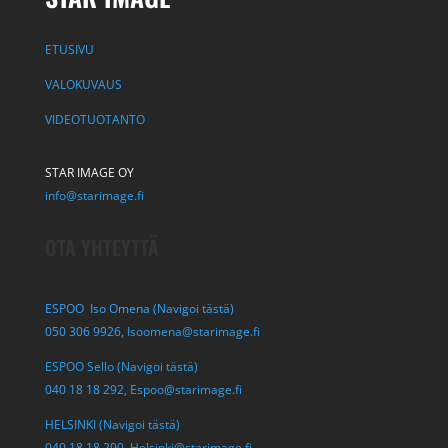
ETUSIVU
VALOKUVAUS
VIDEOTUOTANTO
STAR IMAGE OY
info@starimage.fi
OTA YHTEYTTÄ
ESPOO Iso Omena (Navigoi tästä)
050 306 9926,
Isoomena@starimage.fi
ESPOO Sello (Navigoi tästä)
040 18 18 292,
Espoo@starimage.fi
HELSINKI (Navigoi tästä)
040 18 18 290,
Helsinki@starimage.fi