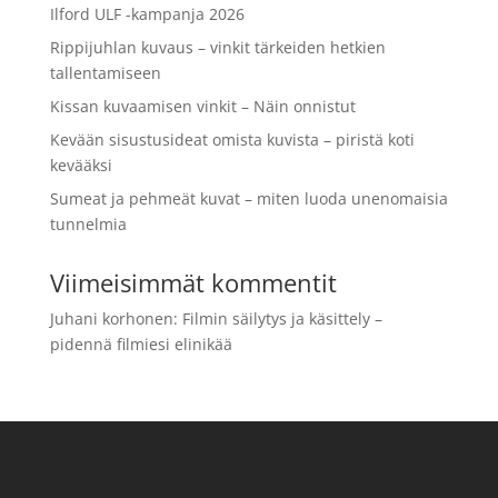
Ilford ULF -kampanja 2026
Rippijuhlan kuvaus – vinkit tärkeiden hetkien
tallentamiseen
Kissan kuvaamisen vinkit – Näin onnistut
Kevään sisustusideat omista kuvista – piristä koti
kevääksi
Sumeat ja pehmeät kuvat – miten luoda unenomaisia
tunnelmia
Viimeisimmät kommentit
Juhani korhonen
:
Filmin säilytys ja käsittely –
pidennä filmiesi elinikää