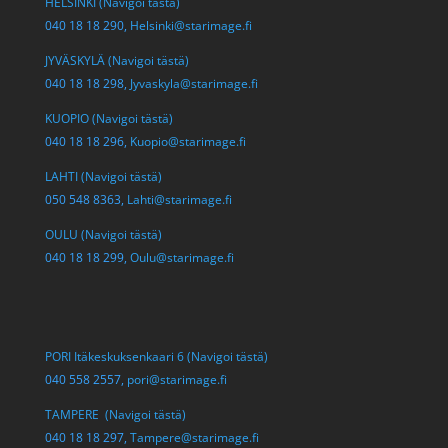
HELSINKI (Navigoi tästä)
040 18 18 290,
Helsinki@starimage.fi
JYVÄSKYLÄ (Navigoi tästä)
040 18 18 298,
Jyvaskyla@starimage.fi
KUOPIO (Navigoi tästä)
040 18 18 296,
Kuopio@starimage.fi
LAHTI (Navigoi tästä)
050 548 8363,
Lahti@starimage.fi
OULU (Navigoi tästä)
040 18 18 299,
Oulu@starimage.fi
PORI Itäkeskuksenkaari 6 (Navigoi tästä)
040 558 2557,
pori@starimage.fi
TAMPERE (Navigoi tästä)
040 18 18 297,
Tampere@starimage.fi