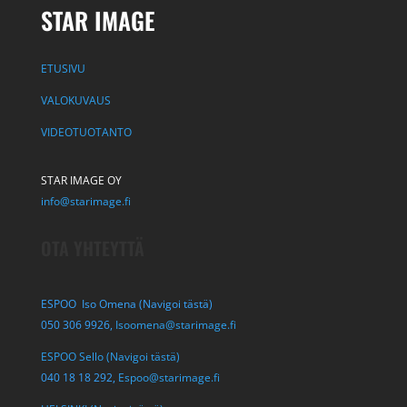
STAR IMAGE
ETUSIVU
VALOKUVAUS
VIDEOTUOTANTO
STAR IMAGE OY
info@starimage.fi
OTA YHTEYTTÄ
ESPOO Iso Omena (Navigoi tästä)
050 306 9926,
Isoomena@starimage.fi
ESPOO Sello (Navigoi tästä)
040 18 18 292,
Espoo@starimage.fi