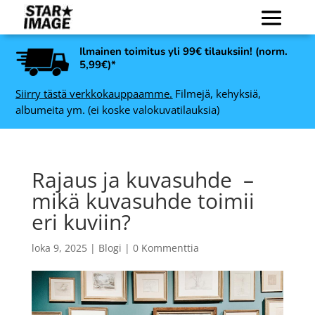
Ilmainen toimitus yli 99€ tilauksiin! (norm.
5,99€)*
Siirry tästä verkkokauppaamme.
Filmejä, kehyksiä,
albumeita ym. (ei koske valokuvatilauksia)
Rajaus ja kuvasuhde –
mikä kuvasuhde toimii
eri kuviin?
loka 9, 2025
|
Blogi
|
0 Kommenttia
0
Revolog TESLA I 400 135,
36