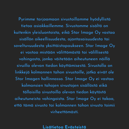
Pyrimme tarjoamaan sivustoillamme hyödyllistä
tietoa asiakkaillemme
. Sivustomme sisältö on
kuitenkin yleisluontoista
, eikä Star Image Oy vastaa
sisällön oikeellisuudesta
, ajantasaisuudesta tai
soveltuvuudesta yksittäistapaukseen
. Star Image Oy
ei vastaa mistään välittömästä tai välillisestä
vahingosta
, jonka väitetään aiheutuneen näillä
sivuilla olevan tiedon käyttämisestä
. Sivustolla on
linkkejä kolmannen tahon sivustoille
, jotka eivät ole
Star Imagen hallinnassa
. Star Image Oy ei vastaa
kolmansien tahojen sivustojen sisällöstä eikä
tällaisilla sivustoilla olevan tiedon käytöstä
aiheutuneista vahingoista
. Star Image Oy ei takaa
,
että tämä sivusto tai kolmannen tahon sivusto toimii
virheettömästi
.
Lisätietoa Evästeistä