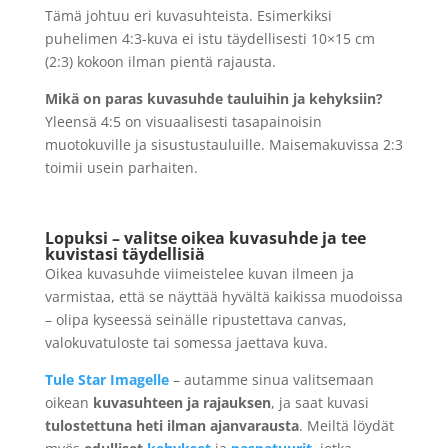
Tämä johtuu eri kuvasuhteista. Esimerkiksi
puhelimen 4:3-kuva ei istu täydellisesti 10×15 cm
(2:3) kokoon ilman pientä rajausta.
Mikä on paras kuvasuhde tauluihin ja kehyksiin?
Yleensä 4:5 on visuaalisesti tasapainoisin
muotokuville ja sisustustauluille. Maisemakuvissa 2:3
toimii usein parhaiten.
Lopuksi – valitse oikea kuvasuhde ja tee
kuvistasi täydellisiä
Oikea kuvasuhde viimeistelee kuvan ilmeen ja
varmistaa, että se näyttää hyvältä kaikissa muodoissa
– olipa kyseessä seinälle ripustettava canvas,
valokuvatuloste tai somessa jaettava kuva.
Tule Star Imagelle
– autamme sinua valitsemaan
oikean
kuvasuhteen ja rajauksen
, ja saat kuvasi
tulostettuna heti ilman ajanvarausta
. Meiltä löydät