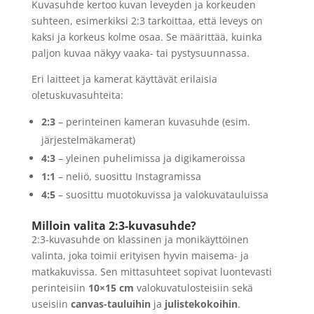
Kuvasuhde kertoo kuvan leveyden ja korkeuden
suhteen, esimerkiksi 2:3 tarkoittaa, että leveys on
kaksi ja korkeus kolme osaa. Se määrittää, kuinka
paljon kuvaa näkyy vaaka- tai pystysuunnassa.
Eri laitteet ja kamerat käyttävät erilaisia
oletuskuvasuhteita:
2:3
– perinteinen kameran kuvasuhde (esim.
järjestelmäkamerat)
4:3
– yleinen puhelimissa ja digikameroissa
1:1
– neliö, suosittu Instagramissa
4:5
– suosittu muotokuvissa ja valokuvatauluissa
Milloin valita 2:3-kuvasuhde?
2:3-kuvasuhde on klassinen ja monikäyttöinen
valinta, joka toimii erityisen hyvin maisema- ja
matkakuvissa. Sen mittasuhteet sopivat luontevasti
perinteisiin
10×15 cm
valokuvatulosteisiin sekä
useisiin
canvas-tauluihin
ja
julistekokoihin
.