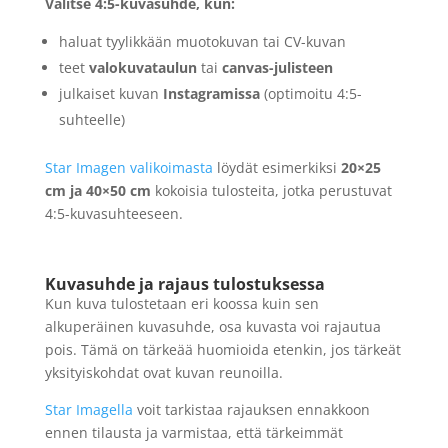
Valitse 4:5-kuvasuhde, kun:
haluat tyylikkään muotokuvan tai CV-kuvan
teet
valokuvataulun
tai
canvas-julisteen
julkaiset kuvan
Instagramissa
(optimoitu 4:5-
suhteelle)
Star Imagen valikoimasta
löydät esimerkiksi
20×25
cm ja 40×50 cm
kokoisia tulosteita, jotka perustuvat
4:5-kuvasuhteeseen.
Kuvasuhde ja rajaus tulostuksessa
Kun kuva tulostetaan eri koossa kuin sen
alkuperäinen kuvasuhde, osa kuvasta voi rajautua
pois. Tämä on tärkeää huomioida etenkin, jos tärkeät
yksityiskohdat ovat kuvan reunoilla.
Star Imagella
voit tarkistaa rajauksen ennakkoon
ennen tilausta ja varmistaa, että tärkeimmät