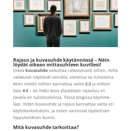
36 kuvaa väriefektifilmi
19,90
€
+
LISÄÄ
LISÄÄ
Rajaus ja kuvasuhde käytännössä – Näin
löydät oikean mittasuhteen kuvillesi!
Oikea
kuvasuhde
vaikuttaa ratkaisevasti siihen, miltä
valokuvat näyttävät seinällä, somessa tai tulosteina.
Moni miettii milloin kannattaa valita
2:3
ja milloin
taas
4:5
– tai miksi kuva ylipäätään rajautuu eri
tavalla eri tulostuskoissa. Tässä blogissa käymme
läpi, miten kuvasuhde ja rajaus kannattaa valita eri
käyttötarkoituksiin, ja miten varmistat täydellisen
lopputuloksen kuviisi.
Mitä kuvasuhde tarkoittaa?