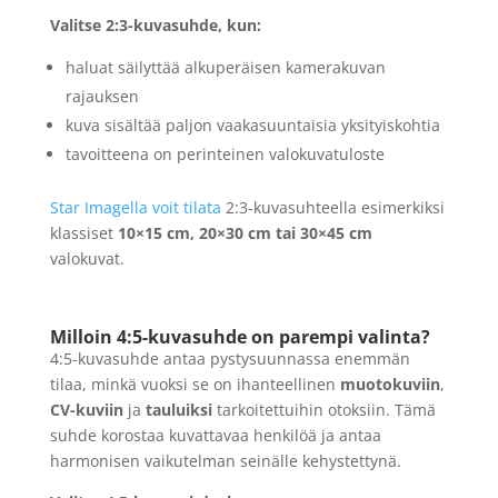
Valitse 2:3-kuvasuhde, kun:
haluat säilyttää alkuperäisen kamerakuvan
rajauksen
kuva sisältää paljon vaakasuuntaisia yksityiskohtia
tavoitteena on perinteinen valokuvatuloste
Star Imagella voit tilata
2:3-kuvasuhteella esimerkiksi
klassiset
10×15 cm, 20×30 cm tai 30×45 cm
valokuvat.
Milloin 4:5-kuvasuhde on parempi valinta?
4:5-kuvasuhde antaa pystysuunnassa enemmän
tilaa, minkä vuoksi se on ihanteellinen
muotokuviin
,
CV-kuviin
ja
tauluiksi
tarkoitettuihin otoksiin. Tämä
suhde korostaa kuvattavaa henkilöä ja antaa
harmonisen vaikutelman seinälle kehystettynä.