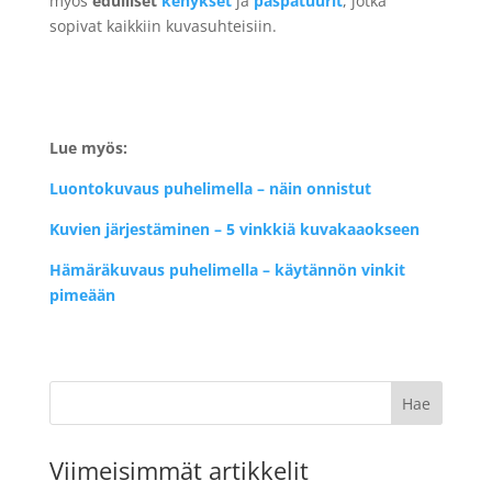
myös
edulliset
kehykset
ja
paspatuurit
, jotka
sopivat kaikkiin kuvasuhteisiin.
Lue myös:
Luontokuvaus puhelimella – näin onnistut
Kuvien järjestäminen – 5 vinkkiä kuvakaaokseen
Hämäräkuvaus puhelimella – käytännön vinkit
pimeään
Viimeisimmät artikkelit