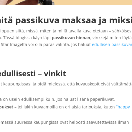
itä passikuva maksaa ja miks
ippuen siitä, missä, miten ja millä tavalla kuva otetaan – sähköises
. Tässä blogissa käyn läpi
passikuvan hinnan
, vinkkejä miten löyt
Star Imagelta voi olla paras valinta. Jos haluat
edullisen passikuva
.
ullisesti – vinkit
at kaupungissasi
ja pidä mielessä, että kuvauskopit eivät välttämätt
 on usein edullisempi kuin, jos haluat lisänä paperikuvat.
joukset
– joillakin kuvaamoilla on erilaisia tarjouksia, kuten
“happy
semässä suuressa kaupungissa ovat helposti saavutettavissa ilman