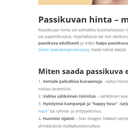
Passikuvan hinta – m
Passikuvan hinta voi vaihdella huomattavasti ri
vai paperikuvana, myymälässä vai itse otettuna
passikuva edullisesti
ja miksi
halpa passikuva
ilman laatukompromisseja
, tiedä nämä tekijät
Miten saada passikuva ed
Vertaile paikallisia kuvaamoja
– katso hinn
vastaa tarpeisiisi.
Valitse sähköinen toimitus
– sähköinen kuva
Hyödynnä kampanjat ja “happy hour” -tar
hour”
tai ryhmä- ja yritysalennus.
Huomioi sijainti
– Star Imagen liikkeet seit
ylimääräisiä matkakustannuksia.