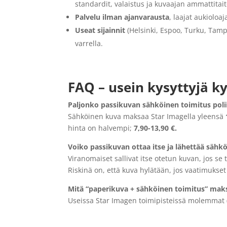
standardit, valaistus ja kuvaajan ammattitai
Palvelu ilman ajanvarausta
, laajat aukioloa
Useat sijainnit
(Helsinki, Espoo, Turku, Tamp
varrella.
FAQ – usein kysyttyjä 
Paljonko passikuvan sähköinen toimitus poli
Sähköinen kuva maksaa Star Imagella yleensä
hinta on halvempi;
7,90-13,90 €.
Voiko passikuvan ottaa itse ja lähettää sähkö
Viranomaiset sallivat itse otetun kuvan, jos se 
Riskinä on, että kuva hylätään, jos vaatimukset 
Mitä “paperikuva + sähköinen toimitus” mak
Useissa Star Imagen toimipisteissä molemmat