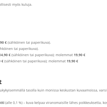
llisesti myös kuluja.
,90 €
(sähköinen tai paperikuva).
hköinen tai paperikuva).
14,90 €
(sähköinen tai paperikuva); molemmat
19,90 €
0 €
(sähköinen tai paperikuva); molemmat
19,90 €
t
ilukykyisemmällä tasolla kuin monissa keskustan kuvaamoissa, vars
tti
(alle 0,1 %) – kuva kelpaa viranomaisille lähes poikkeuksetta, ko