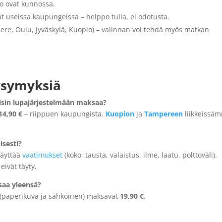
to ovat kunnossa.
jat useissa kaupungeissa – helppo tulla, ei odotusta.
ere, Oulu, Jyväskylä, Kuopio) – valinnan voi tehdä myös matkan
kysymyksiä
isin lupajärjestelmään maksaa?
14,90 €
– riippuen kaupungista.
Kuopion
ja
Tampereen
liikkeissä
isesti?
täyttää
vaatimukset
(koko, tausta, valaistus, ilme, laatu, polttoväli).
eivät täyty.
saa yleensä?
 (paperikuva ja sähköinen) maksavat
19,90 €
.