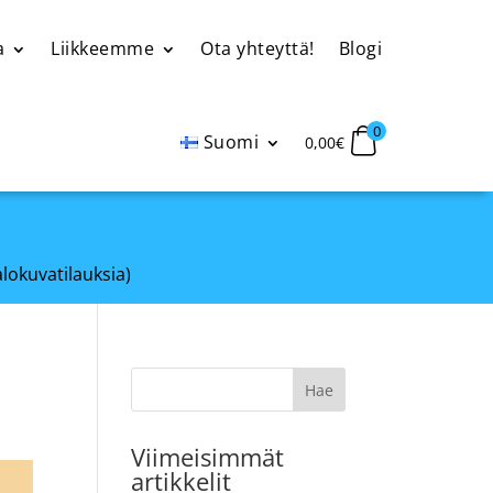
a
Liikkeemme
Ota yhteyttä!
Blogi
0
Suomi
0,00
€
alokuvatilauksia)
Viimeisimmät
artikkelit