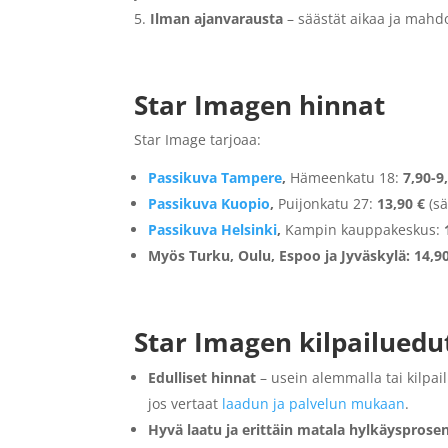
Ilman ajanvarausta
– säästät aikaa ja mahdo
Star Imagen hinnat
Star Image tarjoaa:
Passikuva Tampere
,
Hämeenkatu 18:
7,90-9
Passikuva
Kuopio
,
Puijonkatu 27:
13,90 €
(sä
Passikuva
Helsinki
,
Kampin kauppakeskus:
Myös Turku, Oulu, Espoo ja Jyväskylä:
14,9
Star Imagen kilpailuedu
Edulliset hinnat
– usein alemmalla tai kilpa
jos vertaat
laadun ja palvelun mukaan
.
Hyvä laatu ja erittäin matala hylkäysprosen