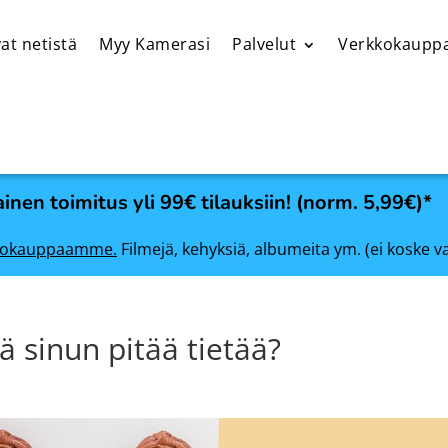
at netistä
Myy Kamerasi
Palvelut
Verkkokaupp
inen toimitus yli 99€ tilauksiin! (norm. 5,99€)*
rkkokauppaamme.
Filmejä, kehyksiä, albumeita ym. (ei koske v
ä sinun pitää tietää?