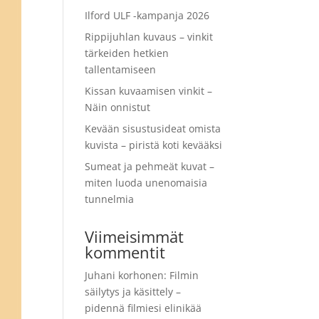
Ilford ULF -kampanja 2026
Rippijuhlan kuvaus – vinkit
tärkeiden hetkien
tallentamiseen
Kissan kuvaamisen vinkit –
Näin onnistut
Kevään sisustusideat omista
kuvista – piristä koti kevääksi
Sumeat ja pehmeät kuvat –
miten luoda unenomaisia
tunnelmia
Viimeisimmät
kommentit
Juhani korhonen
:
Filmin
säilytys ja käsittely –
pidennä filmiesi elinikää