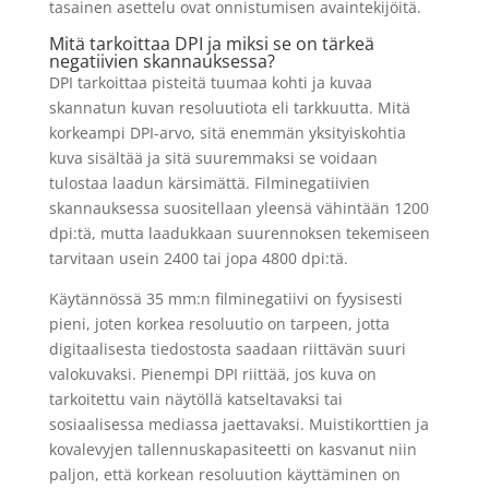
tasainen asettelu ovat onnistumisen avaintekijöitä.
Mitä tarkoittaa DPI ja miksi se on tärkeä
negatiivien skannauksessa?
DPI tarkoittaa pisteitä tuumaa kohti ja kuvaa
skannatun kuvan resoluutiota eli tarkkuutta. Mitä
korkeampi DPI-arvo, sitä enemmän yksityiskohtia
kuva sisältää ja sitä suuremmaksi se voidaan
tulostaa laadun kärsimättä. Filminegatiivien
skannauksessa suositellaan yleensä vähintään 1200
dpi:tä, mutta laadukkaan suurennoksen tekemiseen
tarvitaan usein 2400 tai jopa 4800 dpi:tä.
Käytännössä 35 mm:n filminegatiivi on fyysisesti
pieni, joten korkea resoluutio on tarpeen, jotta
digitaalisesta tiedostosta saadaan riittävän suuri
valokuvaksi. Pienempi DPI riittää, jos kuva on
tarkoitettu vain näytöllä katseltavaksi tai
sosiaalisessa mediassa jaettavaksi. Muistikorttien ja
kovalevyjen tallennuskapasiteetti on kasvanut niin
paljon, että korkean resoluution käyttäminen on