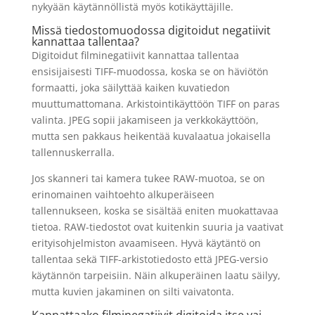
nykyään käytännöllistä myös kotikäyttäjille.
Missä tiedostomuodossa digitoidut negatiivit
kannattaa tallentaa?
Digitoidut filminegatiivit kannattaa tallentaa
ensisijaisesti TIFF-muodossa, koska se on häviötön
formaatti, joka säilyttää kaiken kuvatiedon
muuttumattomana. Arkistointikäyttöön TIFF on paras
valinta. JPEG sopii jakamiseen ja verkkokäyttöön,
mutta sen pakkaus heikentää kuvalaatua jokaisella
tallennuskerralla.
Jos skanneri tai kamera tukee RAW-muotoa, se on
erinomainen vaihtoehto alkuperäiseen
tallennukseen, koska se sisältää eniten muokattavaa
tietoa. RAW-tiedostot ovat kuitenkin suuria ja vaativat
erityisohjelmiston avaamiseen. Hyvä käytäntö on
tallentaa sekä TIFF-arkistotiedosto että JPEG-versio
käytännön tarpeisiin. Näin alkuperäinen laatu säilyy,
mutta kuvien jakaminen on silti vaivatonta.