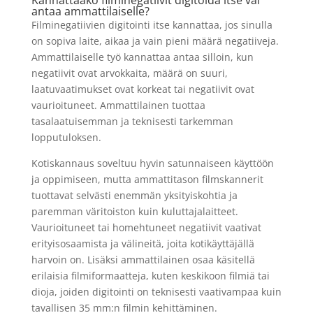
Kannattaako filminegatiivit digitoida itse vai
antaa ammattilaiselle?
Filminegatiivien digitointi itse kannattaa, jos sinulla
on sopiva laite, aikaa ja vain pieni määrä negatiiveja.
Ammattilaiselle työ kannattaa antaa silloin, kun
negatiivit ovat arvokkaita, määrä on suuri,
laatuvaatimukset ovat korkeat tai negatiivit ovat
vaurioituneet. Ammattilainen tuottaa
tasalaatuisemman ja teknisesti tarkemman
lopputuloksen.
Kotiskannaus soveltuu hyvin satunnaiseen käyttöön
ja oppimiseen, mutta ammattitason filmskannerit
tuottavat selvästi enemmän yksityiskohtia ja
paremman väritoiston kuin kuluttajalaitteet.
Vaurioituneet tai homehtuneet negatiivit vaativat
erityisosaamista ja välineitä, joita kotikäyttäjällä
harvoin on. Lisäksi ammattilainen osaa käsitellä
erilaisia filmiformaatteja, kuten keskikoon filmiä tai
dioja, joiden digitointi on teknisesti vaativampaa kuin
tavallisen 35 mm:n filmin kehittäminen.