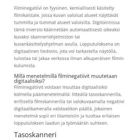
Filminegatiivi on fyysinen, kemiallisesti käsitelty
filmikaistale, jossa kuvan valoisat alueet näyttävät
tummilta ja tummat alueet valoisilta. Digitoinnissa
tämä inversio käännetään automaattisesti oikeaksi
kuvaksi skanneriohjelmiston tai
kuvankäsittelyohjelman avulla. Lopputuloksena on
digitaalinen tiedosto, jota voi tarkastella näytöllä,
tulostaa tai jakaa verkossa ilman alkuperäisen filmin
kulumista.
Millä menetelmillä filminegatiivit muutetaan
digitaalisiksi?
Filminegatiivit voidaan muuttaa digitaalisiksi
kolmella päämenetelmällä: litteällä tasoskannerilla,
erillisellä filmskannerilla tai valokuvaamalla negatiivi
digitaalikameralla valolaatikon päällä. Jokainen
menetelmä sopii eri tilanteisiin ja tuottaa erilaisen
lopputuloksen laadun ja työmäärän suhteen.
Tasoskanneri