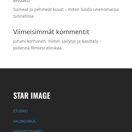
kevääksi
Sumeat ja pehmeät kuvat – miten luoda unenomaisia
tunnelmia
Viimeisimmät kommentit
Juhani korhonen
:
Filmin säilytys ja käsittely –
pidennä filmiesi elinikää
STAR IMAGE
ETUSIVU
VALOKUVAUS
VIDEOTUOTANTO