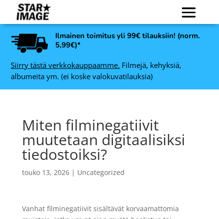
Ilmainen toimitus yli 99€ tilauksiin! (norm.
5,99€)*
Siirry tästä verkkokauppaamme.
Filmejä, kehyksiä,
albumeita ym. (ei koske valokuvatilauksia)
Miten filminegatiivit
muutetaan digitaalisiksi
tiedostoiksi?
touko 13, 2026
|
Uncategorized
FOMAPAN 200 Creative
Vanhat filminegatiivit sisältävät korvaamattomia
mustavalkofilmi 4x5”, 25