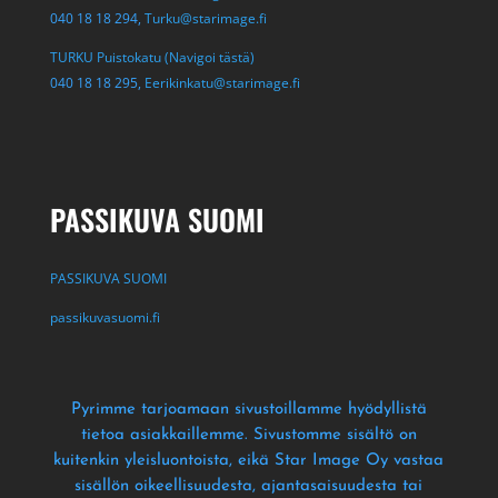
040 18 18 294,
Turku@starimage.fi
TURKU Puistokatu (Navigoi tästä)
040 18 18 295,
Eerikinkatu@starimage.fi
PASSIKUVA SUOMI
PASSIKUVA SUOMI
passikuvasuomi.fi
Pyrimme tarjoamaan sivustoillamme hyödyllistä
tietoa asiakkaillemme
. Sivustomme sisältö on
kuitenkin yleisluontoista
, eikä Star Image Oy vastaa
sisällön oikeellisuudesta
, ajantasaisuudesta tai