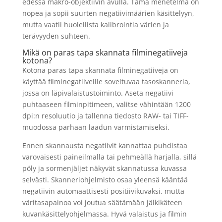
edessä makro-objektiivin avulla. Tämä menetelmä on
nopea ja sopii suurten negatiivimäärien käsittelyyn,
mutta vaatii huolellista kalibrointia värien ja
terävyyden suhteen.
Mikä on paras tapa skannata filminegatiiveja
kotona?
Kotona paras tapa skannata filminegatiiveja on
käyttää filminegatiiveille soveltuvaa tasoskanneria,
jossa on läpivalaistustoiminto. Aseta negatiivi
puhtaaseen filminpitimeen, valitse vähintään 1200
dpi:n resoluutio ja tallenna tiedosto RAW- tai TIFF-
muodossa parhaan laadun varmistamiseksi.
Ennen skannausta negatiivit kannattaa puhdistaa
varovaisesti paineilmalla tai pehmeällä harjalla, sillä
pöly ja sormenjäljet näkyvät skannatussa kuvassa
selvästi. Skanneriohjelmisto osaa yleensä kääntää
negatiivin automaattisesti positiivikuvaksi, mutta
väritasapainoa voi joutua säätämään jälkikäteen
kuvankäsittelyohjelmassa. Hyvä valaistus ja filmin