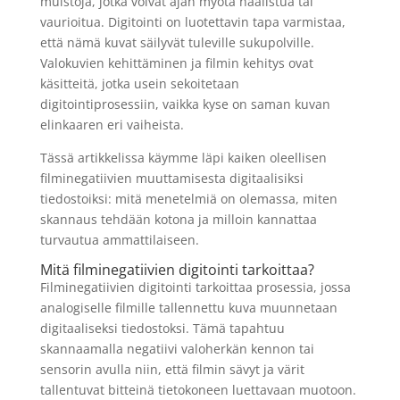
muistoja, jotka voivat ajan myötä haalistua tai
arkkia
vaurioitua. Digitointi on luotettavin tapa varmistaa,
että nämä kuvat säilyvät tuleville sukupolville.
36,90
€
LISÄÄ
+
LISÄÄ
Valokuvien kehittäminen ja filmin kehitys ovat
käsitteitä, jotka usein sekoitetaan
digitointiprosessiin, vaikka kyse on saman kuvan
elinkaaren eri vaiheista.
Tässä artikkelissa käymme läpi kaiken oleellisen
filminegatiivien muuttamisesta digitaalisiksi
tiedostoiksi: mitä menetelmiä on olemassa, miten
skannaus tehdään kotona ja milloin kannattaa
turvautua ammattilaiseen.
Mitä filminegatiivien digitointi tarkoittaa?
Filminegatiivien digitointi tarkoittaa prosessia, jossa
analogiselle filmille tallennettu kuva muunnetaan
digitaaliseksi tiedostoksi. Tämä tapahtuu
skannaamalla negatiivi valoherkän kennon tai
sensorin avulla niin, että filmin sävyt ja värit
tallentuvat bitteinä tietokoneen luettavaan muotoon.