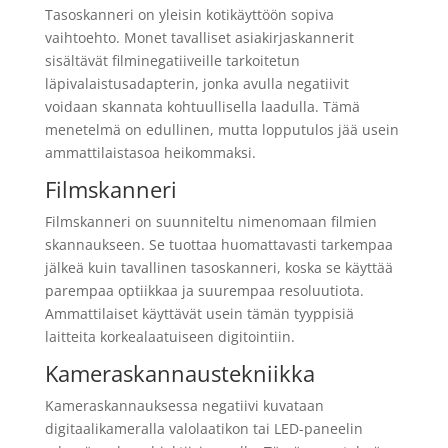
Tasoskanneri on yleisin kotikäyttöön sopiva
vaihtoehto. Monet tavalliset asiakirjaskannerit
sisältävät filminegatiiveille tarkoitetun
läpivalaistusadapterin, jonka avulla negatiivit
voidaan skannata kohtuullisella laadulla. Tämä
menetelmä on edullinen, mutta lopputulos jää usein
ammattilaistasoa heikommaksi.
Filmskanneri
Filmskanneri on suunniteltu nimenomaan filmien
skannaukseen. Se tuottaa huomattavasti tarkempaa
jälkeä kuin tavallinen tasoskanneri, koska se käyttää
parempaa optiikkaa ja suurempaa resoluutiota.
Ammattilaiset käyttävät usein tämän tyyppisiä
laitteita korkealaatuiseen digitointiin.
Kameraskannaustekniikka
Kameraskannauksessa negatiivi kuvataan
digitaalikameralla valolaatikon tai LED-paneelin