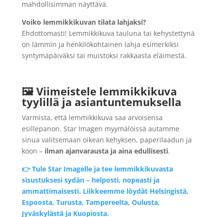
mahdollisimman näyttävä.
Voiko lemmikkikuvan tilata lahjaksi?
Ehdottomasti! Lemmikkikuva tauluna tai kehystettynä
on lämmin ja henkilökohtainen lahja esimerkiksi
syntymäpäiväksi tai muistoksi rakkaasta eläimestä.
🖼️ Viimeistele lemmikkikuva
tyylillä ja asiantuntemuksella
Varmista, että lemmikkikuva saa arvoisensa
esillepanon. Star Imagen myymälöissä autamme
sinua valitsemaan oikean kehyksen, paperilaadun ja
koon –
ilman ajanvarausta ja aina edullisesti
.
👉 Tule Star Imagelle ja tee lemmikkikuvasta
sisustuksesi sydän – helposti, nopeasti ja
ammattimaisesti. Liikkeemme löydät Helsingistä,
Espoosta, Turusta, Tampereelta, Oulusta,
Jyväskylästä ja Kuopiosta.