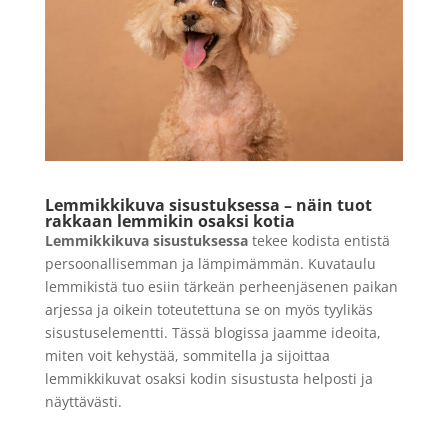
mustavalkofilmi 120
9,90
€
LISÄÄ
+
LISÄÄ
Lemmikkikuva sisustuksessa – näin tuot
rakkaan lemmikin osaksi kotia
Lemmikkikuva sisustuksessa
tekee kodista entistä
persoonallisemman ja lämpimämmän. Kuvataulu
lemmikistä tuo esiin tärkeän perheenjäsenen paikan
arjessa ja oikein toteutettuna se on myös tyylikäs
sisustuselementti. Tässä blogissa jaamme ideoita,
miten voit kehystää, sommitella ja sijoittaa
lemmikkikuvat osaksi kodin sisustusta helposti ja
näyttävästi.