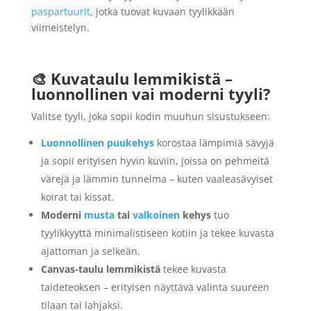
paspartuurit
, jotka tuovat kuvaan tyylikkään
viimeistelyn.
🎨 Kuvataulu lemmikistä –
luonnollinen vai moderni tyyli?
Valitse tyyli, joka sopii kodin muuhun sisustukseen:
Luonnollinen puukehys
korostaa lämpimiä sävyjä
ja sopii erityisen hyvin kuviin, joissa on pehmeitä
värejä ja lämmin tunnelma – kuten vaaleasävyiset
koirat tai kissat.
Moderni
musta
tai
valkoinen
kehys
tuo
tyylikkyyttä minimalistiseen kotiin ja tekee kuvasta
ajattoman ja selkeän.
Canvas-taulu lemmikistä
tekee kuvasta
taideteoksen – erityisen näyttävä valinta suureen
tilaan tai lahjaksi.