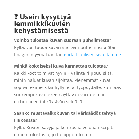
❓ Usein kysyttyä
lemmikkikuvien
kehystämisestä
Voinko tulostaa kuvan suoraan puhelimesta?
Kyllä, voit tuoda kuvan suoraan puhelimesta Star
Imagen myymälään tai
tehdä tilauksen sivuillamme.
Minkä kokoiseksi kuva kannattaa tulostaa?
Kaikki koot toimivat hyvin – valinta riippuu siitä,
mihin haluat kuvan sijoittaa. Pienemmät kuvat
sopivat esimerkiksi hyllylle tai työpöydälle, kun taas
suurempi kuva tekee näyttävän vaikutelman
olohuoneen tai käytävän seinällä.
Saanko mustavalkokuvan tai värisäädöt tehtyä
liikkeessä?
Kyllä. Kuvien sävyjä ja kontrastia voidaan korjata
ennen tulostusta, jotta lopputulos on