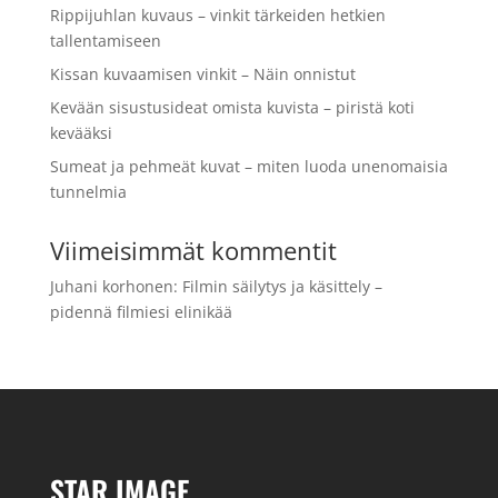
Rippijuhlan kuvaus – vinkit tärkeiden hetkien
tallentamiseen
Kissan kuvaamisen vinkit – Näin onnistut
Kevään sisustusideat omista kuvista – piristä koti
kevääksi
Sumeat ja pehmeät kuvat – miten luoda unenomaisia
tunnelmia
Viimeisimmät kommentit
Juhani korhonen
:
Filmin säilytys ja käsittely –
pidennä filmiesi elinikää
STAR IMAGE