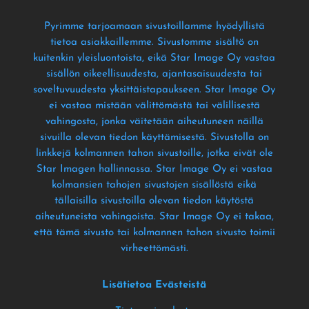
Pyrimme tarjoamaan sivustoillamme hyödyllistä
tietoa asiakkaillemme
. Sivustomme sisältö on
kuitenkin yleisluontoista
, eikä Star Image Oy vastaa
sisällön oikeellisuudesta
, ajantasaisuudesta tai
soveltuvuudesta yksittäistapaukseen
. Star Image Oy
ei vastaa mistään välittömästä tai välillisestä
vahingosta
, jonka väitetään aiheutuneen näillä
sivuilla olevan tiedon käyttämisestä
. Sivustolla on
linkkejä kolmannen tahon sivustoille
, jotka eivät ole
Star Imagen hallinnassa
. Star Image Oy ei vastaa
kolmansien tahojen sivustojen sisällöstä eikä
tällaisilla sivustoilla olevan tiedon käytöstä
aiheutuneista vahingoista
. Star Image Oy ei takaa
,
että tämä sivusto tai kolmannen tahon sivusto toimii
virheettömästi
.
Lisätietoa Evästeistä