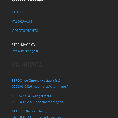
ETUSIVU
VALOKUVAUS
VIDEOTUOTANTO
STAR IMAGE OY
info@starimage.fi
OTA YHTEYTTÄ
ESPOO Iso Omena (Navigoi tästä)
050 306 9926,
Isoomena@starimage.fi
ESPOO Sello (Navigoi tästä)
040 18 18 292,
Espoo@starimage.fi
HELSINKI (Navigoi tästä)
040 18 18 290,
Helsinki@starimage.fi