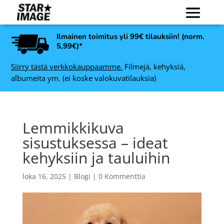
Ilmainen toimitus yli 99€ tilauksiin! (norm.
5,99€)*
Siirry tästä verkkokauppaamme.
Filmejä, kehyksiä,
albumeita ym. (ei koske valokuvatilauksia)
Lemmikkikuva
sisustuksessa – ideat
kehyksiin ja tauluihin
loka 16, 2025
|
Blogi
|
0 Kommenttia
ADOX CHS 100 II