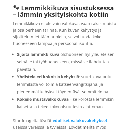
🐾 Lemmikkikuva sisustuksessa
– lämmin yksityiskohta kotiin
Lemmikkikuva ei ole vain valokuva, vaan rakas muisto
ja osa perheen tarinaa. Kun kuvan kehystys ja
sijoittelu mietitään huolella, se voi tuoda koko
huoneeseen lämpöä ja persoonallisuutta.
Sijoita lemmikkikuva
olohuoneen hyllylle, eteisen
seinälle tai työhuoneeseen, missä se ilahduttaa
päivittäin.
Yhdistele eri kokoisia kehyksiä
: suuri kuvataulu
lemmikistä voi toimia katseenvangitsijana, ja
pienemmät kehykset täydentävät sommitelmaa.
Kokeile mustavalkokuvaa
– se korostaa lemmikin
katsetta ja tekee kokonaisuudesta ajattoman.
Star Imagelta löydät
edulliset valokuvakehykset
useissa väreissä ja tyyleissä. Löydät meiltä myös