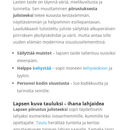
Lasten taide on täynnä väriä, mielikuvitusta ja
tunnetta. Sen muuttaminen
piirustuksesta
julisteeksi
tekee kuvasta kestävämmän,
näyttävämmän ja helpommin esillepantavan.
Laadukkaasti tulostettu juliste säilyttää alkuperäisen
piirroksen yksityiskohdat ja värit, mutta antaa sille
uuden elämän modernina sisustuselementtinä.
Säilyttää muistot
– lapsen taide tallentuu vuosiksi
eteenpäin.
Helppo
kehystää
– sopii moneen
kehyskokoon
ja
tyyliin.
Personoi kodin sisustusta
– luo kodikkuutta ja
tarinoita seinille.
Lapsen kuva tauluksi – ihana lahjaidea
Lapsen piirustus julisteeksi
sopii täydellisesti
lahjaksi esimerkiksi isovanhemmille, kummille tai
opettajalle.
Taulu
herättää tunteita ja kertoo
ainutlaatuisen tarinan lahjan saajalle. Samalla lapsi