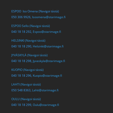
ESPOO Iso Omena (Navigoi tästä)
050 306 9926,
Isoomena@starimage.fi
ESPOO Sello (Navigoi tästä)
040 18 18 292,
Espoo@starimage.fi
HELSINKI (Navigoi tästä)
040 18 18 290,
Helsinki@starimage.fi
JYVÄSKYLÄ (Navigoi tästä)
040 18 18 298,
Jyvaskyla@starimage.fi
KUOPIO (Navigoi tästä)
040 18 18 296,
Kuopio@starimage.fi
LAHTI (Navigoi tästä)
050 548 8363,
Lahti@starimage.fi
OULU (Navigoi tästä)
040 18 18 299,
Oulu@starimage.fi