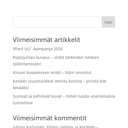
Viimeisimmät artikkelit
Ilford ULF -kampanja 2026
Rippijuhlan kuvaus – vinkit tärkeiden hetkien
tallentamiseen
Kissan kuvaamisen vinkit – Näin onnistut
Kevään sisustusideat omista kuvista – piristä koti
kevääksi
Sumeat ja pehmeät kuvat – miten luoda unenomaisia
tunnelmia
Viimeisimmät kommentit
Juhani korhonen
:
Filmin säilytys ja käsittely –