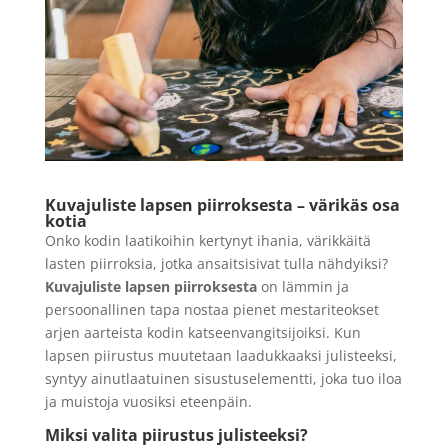
keskeyte 500 ml
10,90
€
+
LISÄÄ
LISÄÄ
Kuvajuliste lapsen piirroksesta – värikäs osa
kotia
Onko kodin laatikoihin kertynyt ihania, värikkäitä
lasten piirroksia, jotka ansaitsisivat tulla nähdyiksi?
Kuvajuliste lapsen piirroksesta
on lämmin ja
persoonallinen tapa nostaa pienet mestariteokset
arjen aarteista kodin katseenvangitsijoiksi. Kun
lapsen piirustus muutetaan laadukkaaksi julisteeksi,
syntyy ainutlaatuinen sisustuselementti, joka tuo iloa
ja muistoja vuosiksi eteenpäin.
Miksi valita piirustus julisteeksi?