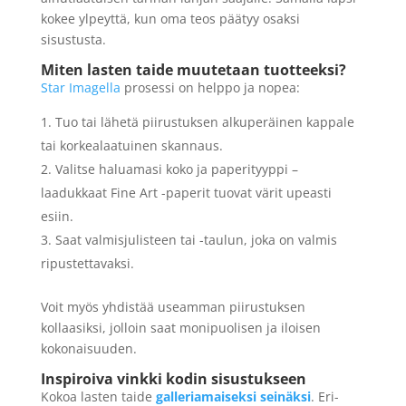
kokee ylpeyttä, kun oma teos päätyy osaksi
sisustusta.
Miten lasten taide muutetaan tuotteeksi?
Star Imagella
prosessi on helppo ja nopea:
Tuo tai lähetä piirustuksen alkuperäinen kappale
tai korkealaatuinen skannaus.
Valitse haluamasi koko ja paperityyppi –
laadukkaat Fine Art -paperit tuovat värit upeasti
esiin.
Saat valmisjulisteen tai -taulun, joka on valmis
ripustettavaksi.
Voit myös yhdistää useamman piirustuksen
kollaasiksi, jolloin saat monipuolisen ja iloisen
kokonaisuuden.
Inspiroiva vinkki kodin sisustukseen
Kokoa lasten taide
galleriamaiseksi seinäksi
. Eri-