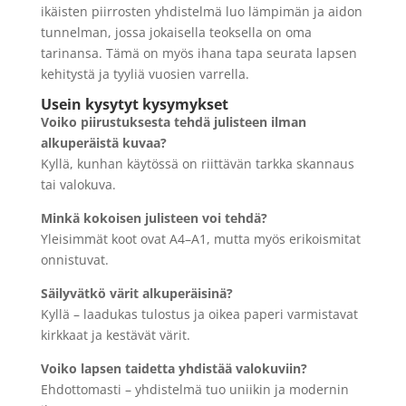
ikäisten piirrosten yhdistelmä luo lämpimän ja aidon
tunnelman, jossa jokaisella teoksella on oma
tarinansa. Tämä on myös ihana tapa seurata lapsen
kehitystä ja tyyliä vuosien varrella.
Usein kysytyt kysymykset
Voiko piirustuksesta tehdä julisteen ilman
alkuperäistä kuvaa?
Kyllä, kunhan käytössä on riittävän tarkka skannaus
tai valokuva.
Minkä kokoisen julisteen voi tehdä?
Yleisimmät koot ovat A4–A1, mutta myös erikoismitat
onnistuvat.
Säilyvätkö värit alkuperäisinä?
Kyllä – laadukas tulostus ja oikea paperi varmistavat
kirkkaat ja kestävät värit.
Voiko lapsen taidetta yhdistää valokuviin?
Ehdottomasti – yhdistelmä tuo uniikin ja modernin