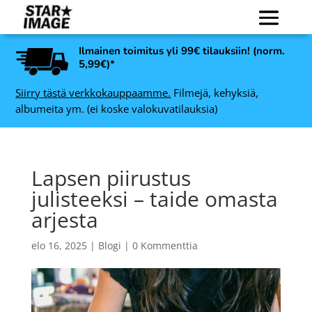
Ilmainen toimitus yli 99€ tilauksiin! (norm.
5,99€)*
Siirry tästä verkkokauppaamme.
Filmejä, kehyksiä,
albumeita ym. (ei koske valokuvatilauksia)
Lapsen piirustus
julisteeksi – taide omasta
arjesta
elo 16, 2025
|
Blogi
|
0 Kommenttia
ADOX ADOSTOP ECO