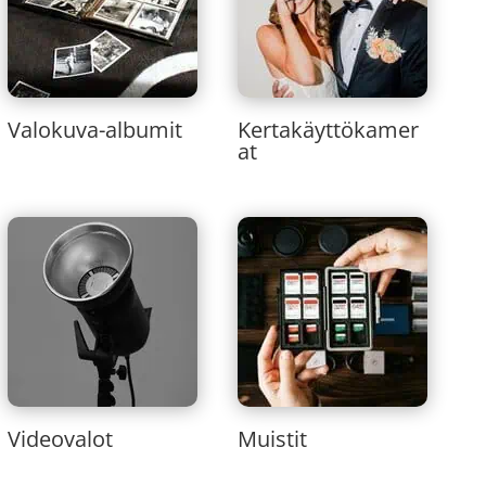
Valokuva-albumit
Kertakäyttökamer
at
Videovalot
Muistit