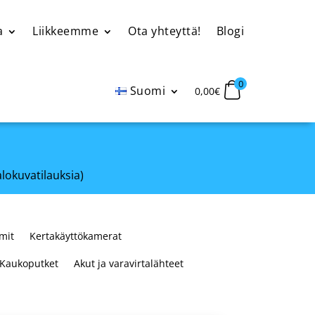
a
Liikkeemme
Ota yhteyttä!
Blogi
0
Suomi
0,00
€
alokuvatilauksia)
mit
Kertakäyttökamerat
Kaukoputket
Akut ja varavirtalähteet