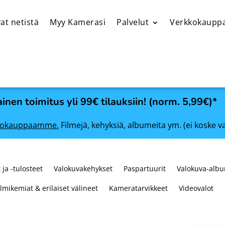
at netistä
Myy Kamerasi
Palvelut
Verkkokaupp
inen toimitus yli 99€ tilauksiin! (norm. 5,99€)*
rkkokauppaamme.
Filmejä, kehyksiä, albumeita ym. (ei koske v
 ja -tulosteet
Valokuvakehykset
Paspartuurit
Valokuva-albu
ilmikemiat & erilaiset välineet
Kameratarvikkeet
Videovalot