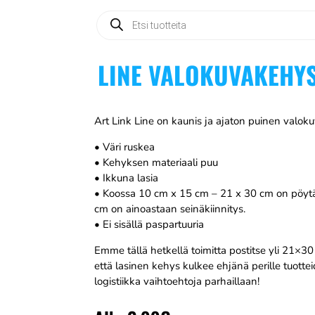
Products
search
LINE VALOKUVAKEHY
Art Link Line on kaunis ja ajaton puinen valok
• Väri ruskea
• Kehyksen materiaali puu
• Ikkuna lasia
• Koossa 10 cm x 15 cm – 21 x 30 cm on pöytäj
cm on ainoastaan seinäkiinnitys.
• Ei sisällä paspartuuria
Emme tällä hetkellä toimitta postitse yli 21×3
että lasinen kehys kulkee ehjänä perille tuott
logistiikka vaihtoehtoja parhaillaan!