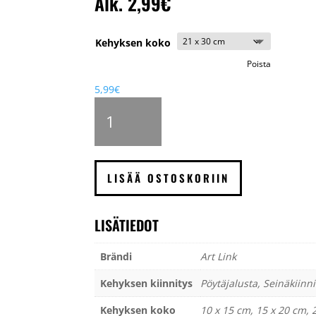
Alk.
2,99
€
Kehyksen koko
Poista
5,99
€
Line
valokuvakehys,
ruskea
määrä
LISÄÄ OSTOSKORIIN
LISÄTIEDOT
Brändi
Art Link
Kehyksen kiinnitys
Pöytäjalusta, Seinäkiinni
Kehyksen koko
10 x 15 cm, 15 x 20 cm, 