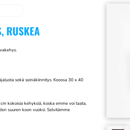
S, RUSKEA
uvakehys.
alusta sekä seinäkiinnitys. Koossa 30 x 40
0 cm kokoisia kehyksiä, koska emme voi taata,
eiden suuren koon vuoksi. Selvitämme